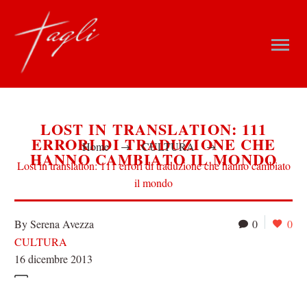
LOST IN TRANSLATION: 111
ERRORI DI TRADUZIONE CHE
Home
CULTURA
HANNO CAMBIATO IL MONDO
Lost in translation: 111 errori di traduzione che hanno cambiato
il mondo
By Serena Avezza
0
0
CULTURA
16 dicembre 2013