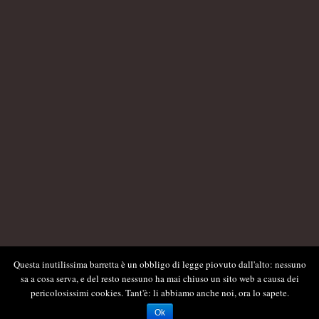
Questa inutilissima barretta è un obbligo di legge piovuto dall'alto: nessuno
sa a cosa serva, e del resto nessuno ha mai chiuso un sito web a causa dei
pericolosissimi cookies. Tant'è: li abbiamo anche noi, ora lo sapete.
Ok