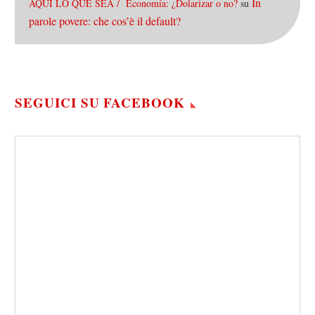
In
AQUÍ LO QUE SEA / Economía: ¿Dolarizar o no?
su
parole povere: che cos’è il default?
SEGUICI SU FACEBOOK