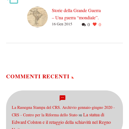
Storie della Grande Guerra
– Una guerra “mondiale”.
16 Gen 2015
0
0
L’America Latina
Se c’è qualcosa della prima
guerra mondiale che
colpisce immediatamente la
nostra immaginazione è il
fatto che si tratti di…
COMMENTI RECENTI
La Rassegna Stampa del CRS. Archivio gennaio-giugno 2020 -
La statua di
CRS - Centro per la Riforma dello Stato
su
Edward Colston e il retaggio della schiavitù nel Regno