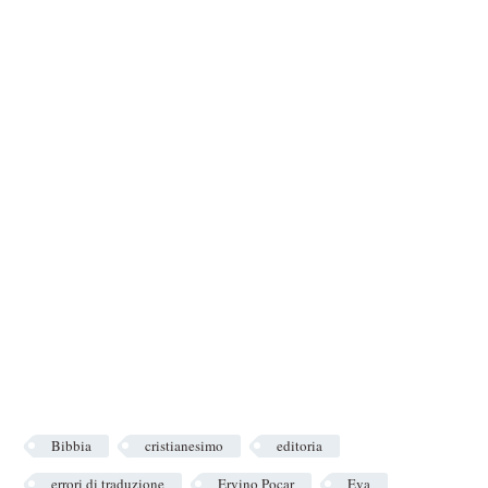
Bibbia
cristianesimo
editoria
errori di traduzione
Ervino Pocar
Eva