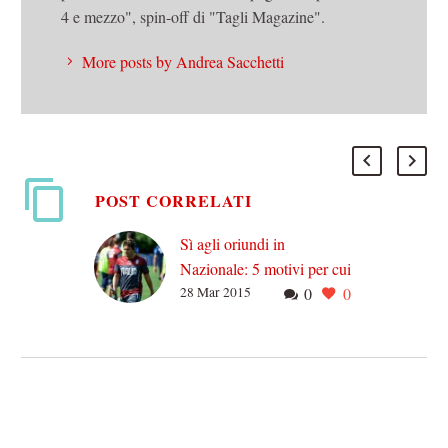
4 e mezzo", spin-off di "Tagli Magazine".
More posts by Andrea Sacchetti
POST CORRELATI
Sì agli oriundi in
Nazionale: 5 motivi per cui
28 Mar 2015
0
0
ha ragione Conte
Sopiti i rumori del
campionato per qualche
giorno e dopo alcuni mesi
di silenzio, torna in scena la
Nazionale di…