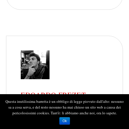
EDOARDO FREZET
Questa inutilissima barretta è un obbligo di legge piovuto dall'alto: nessuno
Collaboratore
sa a cosa serva, e del resto nessuno ha mai chiuso un sito web a causa dei
pericolosissimi cookies. Tant'è: li abbiamo anche noi, ora lo sapete.
Ok