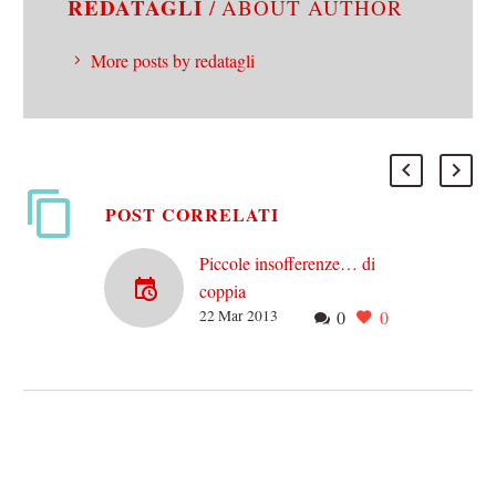
REDATAGLI
/ ABOUT AUTHOR
More posts by redatagli
POST CORRELATI
Piccole insofferenze… di
coppia
22 Mar 2013
0
0
I teneri inizi “Non sto
cercando niente di serio“.
Dopo una settimana:
“Questa storia deve andare
da qualche parte“.
Corollario:…