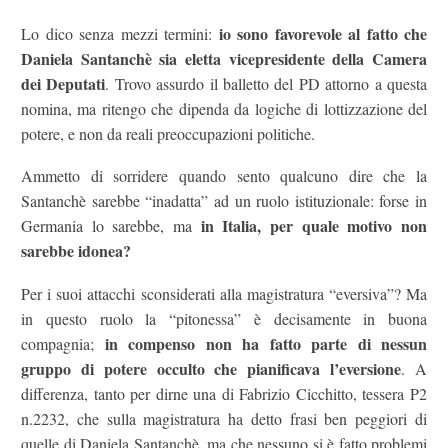
io sono favorevole al fatto che
Lo dico senza mezzi termini:
Daniela Santanchè sia eletta vicepresidente della Camera
dei Deputati
. Trovo assurdo il balletto del PD attorno a questa
nomina, ma ritengo che dipenda da logiche di lottizzazione del
potere, e non da reali preoccupazioni politiche.
Ammetto di sorridere quando sento qualcuno dire che la
Santanchè sarebbe “inadatta” ad un ruolo istituzionale: forse in
in Italia, per quale motivo non
Germania lo sarebbe, ma
sarebbe idonea?
Per i suoi attacchi sconsiderati alla magistratura “eversiva”? Ma
in questo ruolo la “pitonessa” è decisamente in buona
in compenso non ha fatto parte di nessun
compagnia;
gruppo di potere occulto che pianificava l’eversione
. A
differenza, tanto per dirne una di Fabrizio Cicchitto, tessera P2
n.2232, che sulla magistratura ha detto frasi ben peggiori di
quelle di Daniela Santanchè, ma che nessuno si è fatto problemi