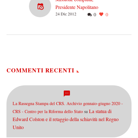
Presidente Napolitano
24 Dic 2012
0
0
Monti sì, Monti no, Monti
forse. Questo il leit-motiv
mediatico delle ultime
settimane, a partire dalla
minaccia sul voto di…
COMMENTI RECENTI
La Rassegna Stampa del CRS. Archivio gennaio-giugno 2020 -
La statua di
CRS - Centro per la Riforma dello Stato
su
Edward Colston e il retaggio della schiavitù nel Regno
Unito