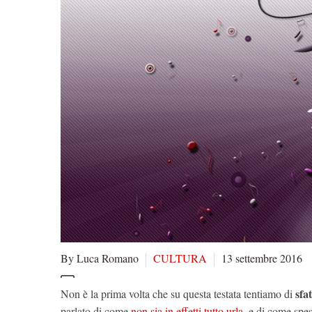
By Luca Romano
CULTURA
13 settembre 2016
sfa
Non è la prima volta che su questa testata tentiamo di
parlato di come
non sia in effetti tutto urla
, e di come spe