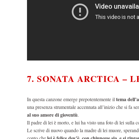
7. SONATA ARCTICA – 
tema dell’a
In questa canzone emerge prepotentemente il
una presenza strumentale accennata all’inizio che si fa s
al suo amore di gioventù
.
Il padre di lei è morto, e lui ha visto una foto di lei sulla
Le scrive di nuovo quando la madre di lei muore, sperando 
lei è felice dov’è, con chiunque sia, e si ripr
conto che