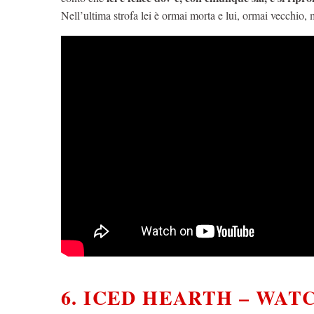
Nell’ultima strofa lei è ormai morta e lui, ormai vecchio, me
6. ICED HEARTH – WAT