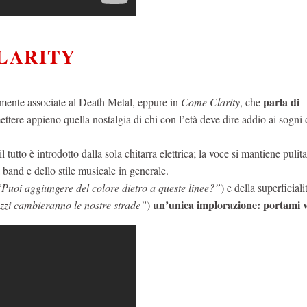
CLARITY
parla di
mente associate al Death Metal, eppure in
Come Clarity
, che
ettere appieno quella nostalgia di chi con l’età deve dire addio ai sogni 
 tutto è introdotto dalla sola chitarra elettrica; la voce si mantiene pulit
 band e dello stile musicale in generale.
Puoi aggiungere del colore dietro a queste linee?”
) e della superficiali
un’unica implorazione: portami v
zzi cambieranno le nostre strade”
)