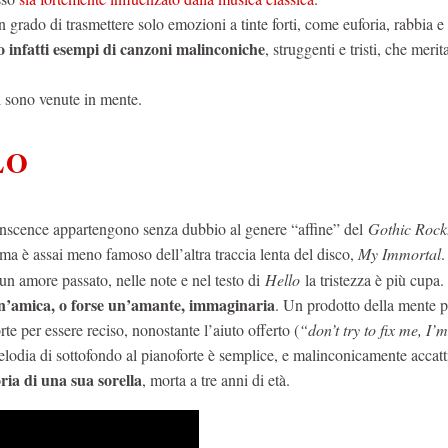
grado di trasmettere solo emozioni a tinte forti, come euforia, rabbia e 
ono infatti esempi di canzoni malinconiche
, struggenti e tristi, che merit
 sono venute in mente.
LO
anscence appartengono senza dubbio al genere “affine” del
Gothic Rock
 ma è assai meno famoso dell’altra traccia lenta del disco,
My Immortal
.
 un amore passato, nelle note e nel testo di
Hello
la tristezza è più cupa.
 un’amica, o forse un’amante, immaginaria
. Un prodotto della mente p
te per essere reciso, nonostante l’aiuto offerto (
“don’t try to fix me, I’
elodia di sottofondo al pianoforte è semplice, e malinconicamente accatt
ia di una sua sorella
, morta a tre anni di età.