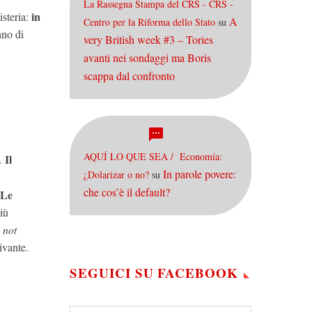
La Rassegna Stampa del CRS - CRS -
in
isteria:
A
Centro per la Riforma dello Stato
su
ano di
very British week #3 – Tories
avanti nei sondaggi ma Boris
scappa dal confronto
AQUÍ LO QUE SEA / Economía:
Il
.
In parole povere:
¿Dolarizar o no?
su
che cos’è il default?
Le
iù
m not
ivante.
SEGUICI SU FACEBOOK