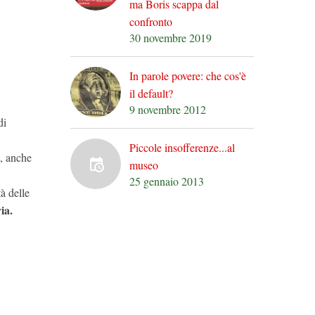
ma Boris scappa dal
confronto
30 novembre 2019
In parole povere: che cos'è
il default?
9 novembre 2012
di
Piccole insofferenze...al
a, anche
museo
25 gennaio 2013
tà delle
ia.