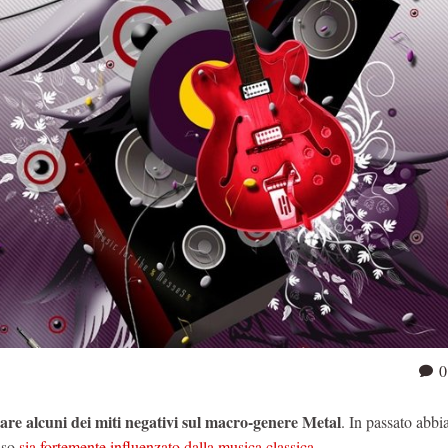
0
tare alcuni dei miti negativi sul macro-genere Metal
. In passato abb
sso
sia fortemente influenzato dalla musica classica
.