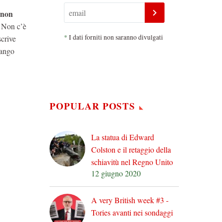
e non
–
Non c’è
*
I dati forniti non saranno divulgati
scrive
fango
POPULAR POSTS
La statua di Edward
Colston e il retaggio della
schiavitù nel Regno Unito
12 giugno 2020
A very British week #3 -
Tories avanti nei sondaggi