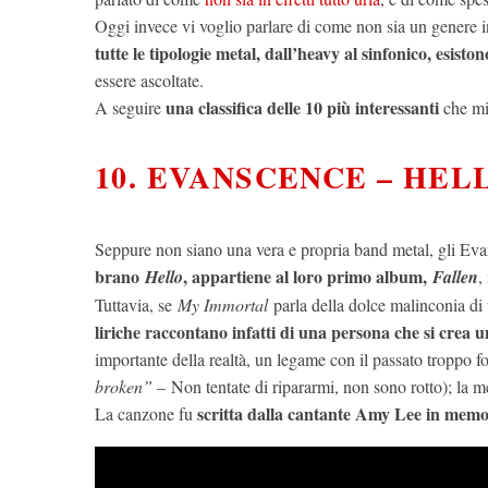
Oggi invece vi voglio parlare di come non sia un genere in 
tutte le tipologie metal, dall’heavy al sinfonico, esist
essere ascoltate.
una classifica delle 10 più interessanti
A seguire
che mi
10. EVANSCENCE – HEL
Seppure non siano una vera e propria band metal, gli Ev
brano
, appartiene al loro primo album,
Hello
Fallen
,
Tuttavia, se
My Immortal
parla della dolce malinconia di
liriche raccontano infatti di una persona che si crea
importante della realtà, un legame con il passato troppo for
broken”
– Non tentate di ripararmi, non sono rotto); la m
scritta dalla cantante Amy Lee in memor
La canzone fu