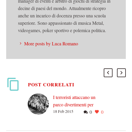
manager di eventi e arbitro di giochi di strategia in
decine di paesi del mondo. Attualmente ricopro
anche un incarico di docenza presso una scuola
superiore. Sono appassionato di musica Metal,
videogames, poker sportivo e polemica politica.
More posts by Luca Romano
POST CORRELATI
I terroristi attaccano un
parco divertimenti per
18 Feb 2015
0
0
bambini
Tranquillizziamo subito i
lettori preoccupati dal