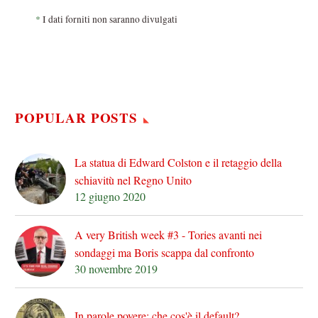
*
I dati forniti non saranno divulgati
POPULAR POSTS
La statua di Edward Colston e il retaggio della
schiavitù nel Regno Unito
12 giugno 2020
A very British week #3 - Tories avanti nei
sondaggi ma Boris scappa dal confronto
30 novembre 2019
In parole povere: che cos'è il default?