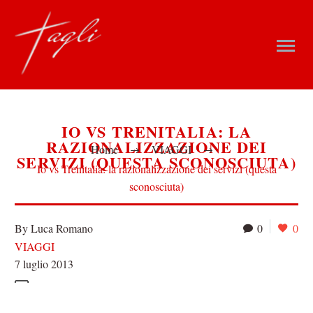
IO VS TRENITALIA: LA
RAZIONALIZZAZIONE DEI
Home
VIAGGI
SERVIZI (QUESTA SCONOSCIUTA)
Io vs Trenitalia: la razionalizzazione dei servizi (questa
sconosciuta)
By Luca Romano
0
0
VIAGGI
7 luglio 2013