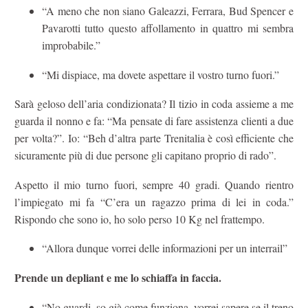
“A meno che non siano Galeazzi, Ferrara, Bud Spencer e
Pavarotti tutto questo affollamento in quattro mi sembra
improbabile.”
“Mi dispiace, ma dovete aspettare il vostro turno fuori.”
Sarà geloso dell’aria condizionata? Il tizio in coda assieme a me
guarda il nonno e fa: “Ma pensate di fare assistenza clienti a due
per volta?”. Io: “Beh d’altra parte Trenitalia è così efficiente che
sicuramente più di due persone gli capitano proprio di rado”.
Aspetto il mio turno fuori, sempre 40 gradi. Quando rientro
l’impiegato mi fa “C’era un ragazzo prima di lei in coda.”
Rispondo che sono io, ho solo perso 10 Kg nel frattempo.
“Allora dunque vorrei delle informazioni per un interrail”
Prende un depliant e me lo schiaffa in faccia.
“No guardi, so già come funziona, vorrei sapere se il treno