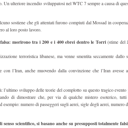
icio. Un ulteriore incendio sviluppatosi nel WTC 7 sempre a causa di que
cuno sostiene che gli attentati furono compiuti dal Mossad in coopera
ero al loro posto lavoro.
falsa: morirono tra i 200 e i 400 ebrei dentro le Torri
(stime del 
izzazione terroristica libanese, ma venne smentita seccamente dallo s
 con l’Iran, anche muovendo dalla convinzione che l’Iran avesse ai
: l’ultimo sviluppo delle teorie del complotto su questo tragico evento
ando di dimostrare che, per via di qualche mistero esoterico, tutti
(ad esempio: numero di passeggeri sugli aerei, sigle degli aerei, numero di
i senso scientifico, si basano anche su presupposti totalmente fals