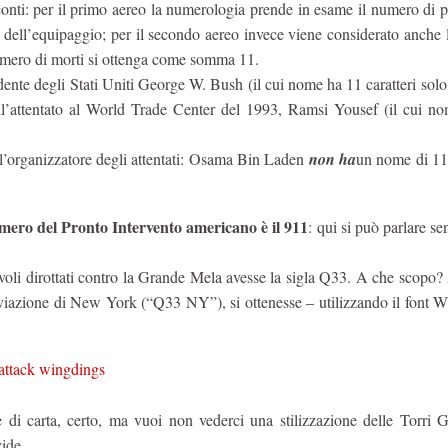
conti: per il primo aereo la numerologia prende in esame il numero di 
dell’equipaggio; per il secondo aereo invece viene considerato anche l
 numero di morti si ottenga come somma 11.
ente degli Stati Uniti George W. Bush (il cui nome ha 11 caratteri solo 
ll’attentato al World Trade Center del 1993, Ramsi Yousef (il cui n
dell’organizzatore degli attentati: Osama Bin Laden
non ha
un nome di 11 
umero del Pronto Intervento americano è il 911
: qui si può parlare se
oli dirottati contro la Grande Mela avesse la sigla Q33. A che scopo?
eviazione di New York (“Q33 NY”), si ottenesse – utilizzando il font 
 di carta, certo, ma vuoi non vederci una stilizzazione delle Torri G
ide.