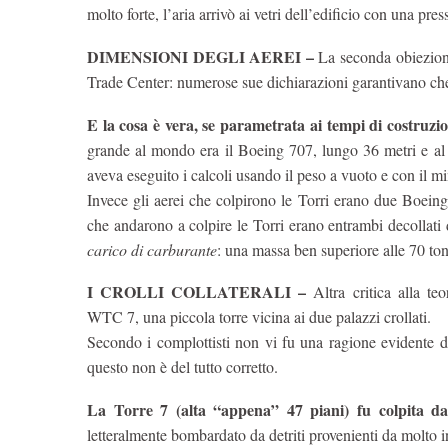
molto forte, l’aria arrivò ai vetri dell’edificio con una pres
DIMENSIONI DEGLI AEREI –
La seconda obiezione 
Trade Center: numerose sue dichiarazioni garantivano che i
E la cosa è vera, se parametrata ai tempi di costruzi
grande al mondo era il Boeing 707, lungo 36 metri e al m
aveva eseguito i calcoli usando il peso a vuoto e con il m
Invece gli aerei che colpirono le Torri erano due Boeing 
che andarono a colpire le Torri erano entrambi decollati
carico di carburante
: una massa ben superiore alle 70 ton
I CROLLI COLLATERALI –
Altra critica alla teo
WTC 7, una piccola torre vicina ai due palazzi crollati.
Secondo i complottisti non vi fu una ragione evidente 
questo non è del tutto corretto.
La Torre 7 (alta “appena” 47 piani) fu colpita da
letteralmente bombardato da detriti provenienti da molto in