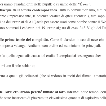
i siamo guardati dritti nelle pupille e ci siamo detti:
“È ora”.
rtiacque della Storia contemporanea.
Tutti lo commemoriamo, tutti r
nto (impressionante, la potenza icastica di quell’attentato!), tutti sap
ti da dei terroristi di Al Qaeda per essere usati come bombe contro il W
o sommati i cadaveri dei 19 terroristi); tra di esse, 343 Vigili del 
prime teorie del complotto.
alle
Come il classico fiocco di neve che r
 scomposta valanga. Andiamo con ordine ed esaminiamo le principali.
 fu quella legata alla causa del crollo. I complottisti sostengono che:
orri con il solo schianto;
petto a quelli già collassati (che si vedono in molti dei filmati, amatori
 le Torri crollarono perché minate al loro interno:
notte tempo, con
e stato incaricato di piazzare un elevatissima quantità di esplosivo nella