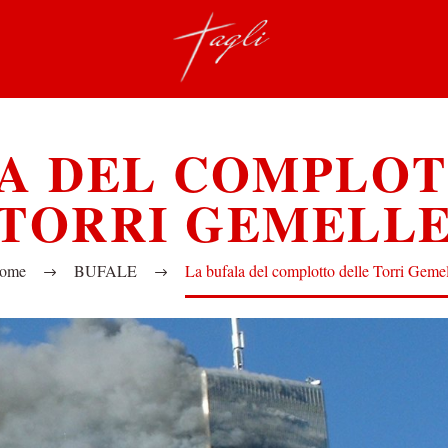
LA DEL COMPLOT
TORRI GEMELL
ome
BUFALE
La bufala del complotto delle Torri Geme