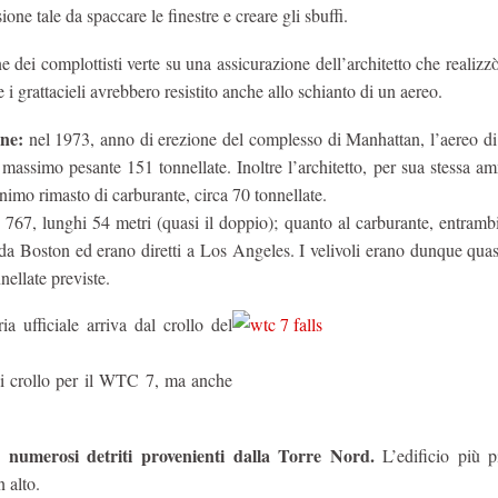
sione tale da spaccare le finestre e creare gli sbuffi.
dei complottisti verte su una assicurazione dell’architetto che realizz
 grattacieli avrebbero resistito anche allo schianto di un aereo.
one:
nel 1973, anno di erezione del complesso di Manhattan, l’aereo di 
assimo pesante 151 tonnellate. Inoltre l’architetto, per sua stessa a
inimo rimasto di carburante, circa 70 tonnellate.
767, lunghi 54 metri (quasi il doppio); quanto al carburante, entrambi
 da Boston ed erano diretti a Los Angeles. I velivoli erano dunque qua
nellate previste.
ria ufficiale arriva dal crollo del
di crollo per il WTC 7, ma anche
 numerosi detriti provenienti dalla Torre Nord.
L’edificio più p
 alto.