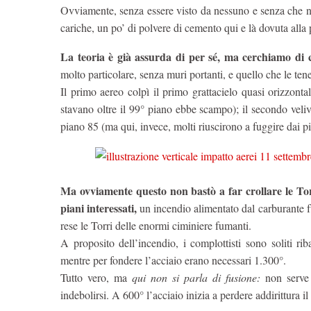
Ovviamente, senza essere visto da nessuno e senza che ne
cariche, un po’ di polvere di cemento qui e là dovuta alla
La teoria è già assurda di per sé, ma cerchiamo di c
molto particolare, senza muri portanti, e quello che le tene
Il primo aereo colpì il primo grattacielo quasi orizzonta
stavano oltre il 99° piano ebbe scampo); il secondo velivo
piano 85 (ma qui, invece, molti riuscirono a fuggire dai p
Ma ovviamente questo non bastò a far crollare le Torr
piani interessati,
un incendio alimentato dal carburante fu
rese le Torri delle enormi ciminiere fumanti.
A proposito dell’incendio, i complottisti sono soliti r
mentre per fondere l’acciaio erano necessari 1.300°.
Tutto vero, ma
qui non si parla di fusione
:
non serve c
indebolirsi. A 600° l’acciaio inizia a perdere addirittura il