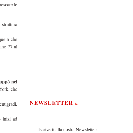
nescare le
struttura
quelli che
iano 77 al
luppò nei
 York, che
NEWSLETTER
ntigradi,
 inizi ad
Iscriverti alla nostra Newsletter: