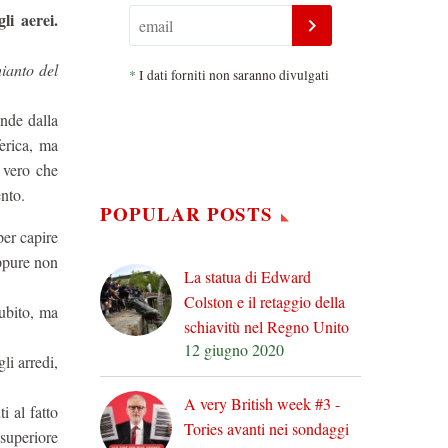
li aerei.
ianto del
*
I dati forniti non saranno divulgati
ende dalla
erica, ma
è vero che
ento.
POPULAR POSTS
per capire
eppure non
La statua di Edward
Colston e il retaggio della
subito, ma
schiavitù nel Regno Unito
12 giugno 2020
li arredi,
A very British week #3 -
i al fatto
Tories avanti nei sondaggi
 superiore