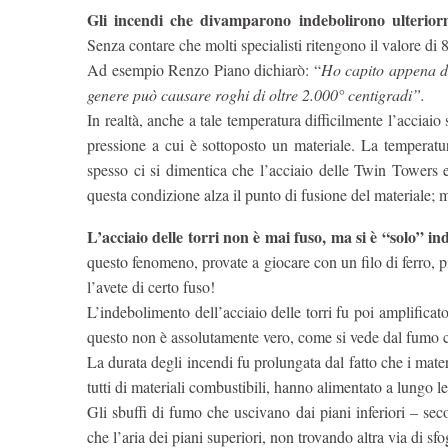
Gli incendi che divamparono indebolirono ulteriorm
Senza contare che molti specialisti ritengono il valore di 8
Ad esempio Renzo Piano dichiarò: “
Ho capito appena do
genere può causare roghi di oltre 2.000° centigradi”.
In realtà, anche a tale temperatura difficilmente l’acciaio
pressione a cui è sottoposto un materiale. La temperatu
spesso ci si dimentica che l’acciaio delle Twin Towers e
questa condizione alza il punto di fusione del materiale; 
L’acciaio delle torri non è mai fuso, ma si è “solo” ind
questo fenomeno, provate a giocare con un filo di ferro, 
l’avete di certo fuso!
L’indebolimento dell’acciaio delle torri fu poi amplificat
questo non è assolutamente vero, come si vede dal fumo ch
La durata degli incendi fu prolungata dal fatto che i materia
tutti di materiali combustibili, hanno alimentato a lungo 
Gli sbuffi di fumo che uscivano dai piani inferiori – seco
che l’aria dei piani superiori, non trovando altra via di s