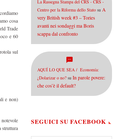
La Rassegna Stampa del CRS - CRS -
A
Centro per la Riforma dello Stato
su
icordiamo
very British week #3 – Tories
piamo cosa
avanti nei sondaggi ma Boris
orld Trade
scappa dal confronto
Fuoco e 60
otola sul
AQUÍ LO QUE SEA / Economía:
In parole povere:
¿Dolarizar o no?
su
che cos’è il default?
ali e non)
 notevole
SEGUICI SU FACEBOOK
 struttura