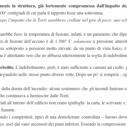
ente la struttura, già fortemente compromessa dall’impatto deg
00° centigradi di cui parla il rapporto fosse una sottostima.
po l’impatto che le Torri sarebbero crollate nel giro di poco: uno sch
 sarebbe fuso: la temperatura di fusione, infatti, è un parametro che dip
ra di fusione dell’acciaio è di 1.300° C
solamente
a pressione atmosf
ra sottoposto a pressioni molto elevate: da un punto di vista fisico, 
ma è altrettanto vero che ne abbassa ulteriormente la soglia di indebolim
ebolito.
L’indebolimento, però, è stato sufficiente a causare un crollo: 
piegandolo nello stesso punto diverse volte. Dopo un po’ si romperà – 
o dalla durata dell’incendio: alcuni sostennero che gli incendi finirono 
e continuava a fuoriuscire dalle Torri.
li all’interno dell’edificio non erano ignifughi: la carta, le scrivanie e g
le fiamme.
ndo i complottisti, tipici di una demolizione controllata – furono dovut
fogo, uscì dal vano ascensori dei piani inferiori. Essendo la compressione