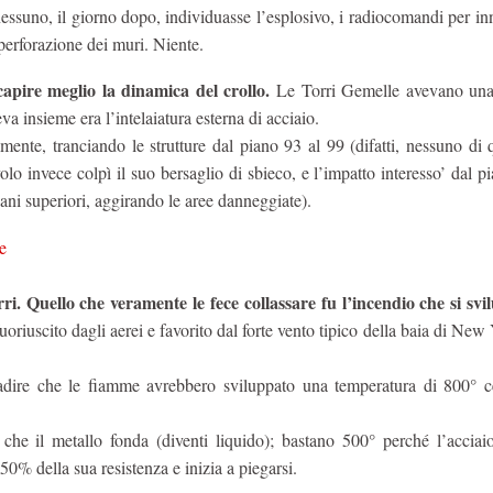
ssuno, il giorno dopo, individuasse l’esplosivo, i radiocomandi per in
 perforazione dei muri. Niente.
apire meglio la dinamica del crollo.
Le Torri Gemelle avevano una 
va insieme era l’intelaiatura esterna di acciaio.
lmente, tranciando le strutture dal piano 93 al 99 (difatti, nessuno di 
lo invece colpì il suo bersaglio di sbieco, e l’impatto interesso’ dal p
iani superiori, aggirando le aree danneggiate).
i. Quello che veramente le fece collassare fu l’incendio che si svi
oriuscito dagli aerei e favorito dal forte vento tipico della baia di New
ibadire che le fiamme avrebbero sviluppato una temperatura di 800° ce
he il metallo fonda (diventi liquido); bastano 500° perché l’acciaio
 50% della sua resistenza e inizia a piegarsi.