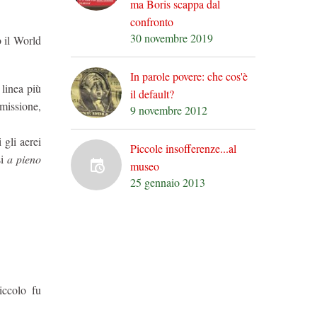
ma Boris scappa dal
confronto
30 novembre 2019
ò il World
In parole povere: che cos'è
linea più
il default?
mmissione,
9 novembre 2012
 gli aerei
Piccole insofferenze...al
si
a pieno
museo
25 gennaio 2013
iccolo fu