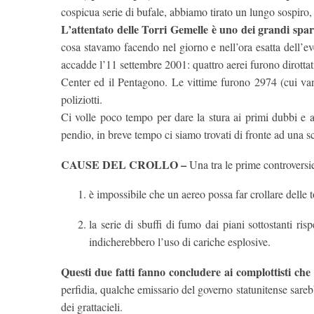
cospicua serie di bufale, abbiamo tirato un lungo sospiro, c
L’attentato delle Torri Gemelle è uno dei grandi spa
cosa stavamo facendo nel giorno e nell’ora esatta dell’eve
accadde l’11 settembre 2001: quattro aerei furono dirotta
Center ed il Pentagono. Le vittime furono 2974 (cui vann
poliziotti.
Ci volle poco tempo per dare la stura ai primi dubbi e 
pendio, in breve tempo ci siamo trovati di fronte ad una
CAUSE DEL CROLLO –
Una tra le prime controversie
è impossibile che un aereo possa far crollare delle t
la serie di sbuffi di fumo dai piani sottostanti ris
indicherebbero l’uso di cariche esplosive.
Questi due fatti fanno concludere ai complottisti che
perfidia, qualche emissario del governo statunitense sarebb
dei grattacieli.