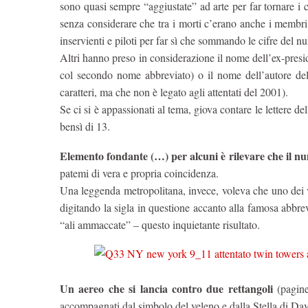
sono quasi sempre “aggiustate” ad arte per far tornare i 
senza considerare che tra i morti c’erano anche i membri 
inservienti e piloti per far sì che sommando le cifre del
Altri hanno preso in considerazione il nome dell’ex-presid
col secondo nome abbreviato) o il nome dell’autore de
caratteri, ma che non è legato agli attentati del 2001).
Se ci si è appassionati al tema, giova contare le lettere 
bensì di 13.
Elemento fondante (…) per alcuni è rilevare che
il n
patemi di vera e propria coincidenza.
Una leggenda metropolitana, invece, voleva che uno dei v
digitando la sigla in questione accanto alla famosa abbr
“ali ammaccate” – questo inquietante risultato.
Un aereo che si lancia contro due rettangoli
(pagine
accompagnati dal simbolo del veleno e dalla Stella di Dav