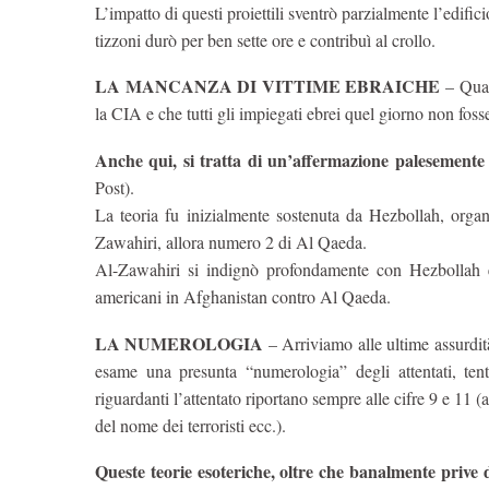
L’impatto di questi proiettili sventrò parzialmente l’edif
tizzoni durò per ben sette ore e contribuì al crollo.
LA MANCANZA DI VITTIME EBRAICHE
– Qual
la CIA e che tutti gli impiegati ebrei quel giorno non foss
Anche qui, si tratta di un’affermazione palesemente 
Post).
La teoria fu inizialmente sostenuta da Hezbollah, organ
Zawahiri, allora numero 2 di Al Qaeda.
Al-Zawahiri si indignò profondamente con Hezbollah e
americani in Afghanistan contro Al Qaeda.
LA NUMEROLOGIA
– Arriviamo alle ultime assurdità
esame una presunta “numerologia” degli attentati, tent
riguardanti l’attentato riportano sempre alle cifre 9 e 11 
del nome dei terroristi ecc.).
Queste teorie esoteriche, oltre che banalmente prive d