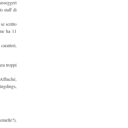
passeggeri
o staff di
se scritto
ome ha 11
caratteri,
nza troppi
 Affinché,
Wingdings,
emelle?),