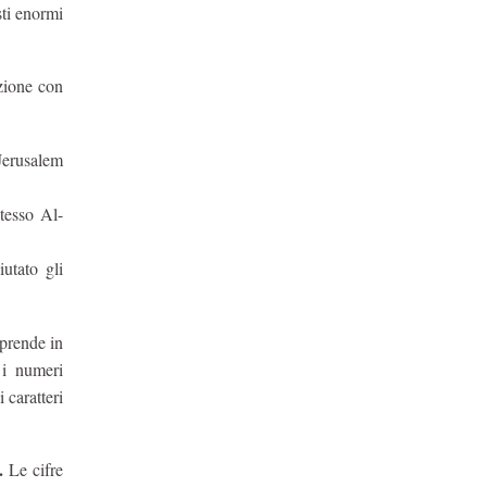
sti enormi
zione con
Jerusalem
tesso Al-
utato gli
 prende in
 i numeri
 caratteri
i.
Le cifre