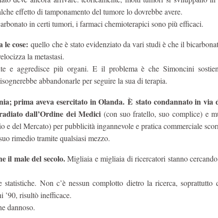
qualche effetto di tamponamento del tumore lo dovrebbe avere.
carbonato in certi tumori, i farmaci chemioterapici sono più efficaci.
 le cose:
quello che è stato evidenziato da vari studi è che il bicarbona
elocizza la metastasi.
nte e aggredisce più organi. E il problema è che Simoncini sostie
 bisognerebbe abbandonarle per seguire la sua di terapia.
nia; prima aveva esercitato in Olanda. È stato condannato in via d
, radiato dall’Ordine dei Medici
(con suo fratello, suo complice) e mu
 del Mercato) per pubblicità ingannevole e pratica commerciale scorr
 suo rimedio tramite qualsiasi mezzo.
e il male del secolo.
Migliaia e migliaia di ricercatori stanno cercand
statistiche. Non c’è nessun complotto dietro la ricerca, soprattutto 
’90, risultò inefficace.
che dannoso.