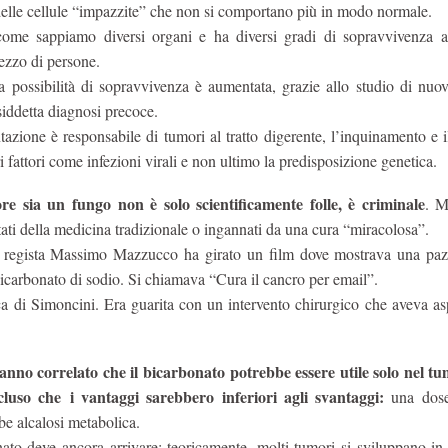
a delle cellule “impazzite” che non si comportano più in modo normale.
ome sappiamo diversi organi e ha diversi gradi di sopravvivenza 
ezzo di persone.
la possibilità di sopravvivenza è aumentata, grazie allo studio di nuo
siddetta diagnosi precoce.
azione è responsabile di tumori al tratto digerente, l’inquinamento e 
ri fattori come infezioni virali e non ultimo la predisposizione genetica.
e sia un fungo non è solo scientificamente folle, è criminale
. M
ltati della medicina tradizionale o ingannati da una cura “miracolosa”.
 il regista Massimo Mazzucco ha girato un film dove mostrava una paz
 bicarbonato di sodio. Si chiamava “Cura il cancro per email”.
a di Simoncini. Era guarita con un intervento chirurgico che aveva asp
anno correlato che il bicarbonato potrebbe essere utile solo nel tu
luso che i vantaggi sarebbero inferiori agli svantaggi:
una dose
be alcalosi metabolica.
nato deve ancora arrivare: teoricamente, molti tumori si sviluppano i