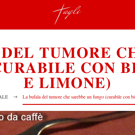
 DEL TUMORE C
CURABILE CON 
E LIMONE)
ALE
La bufala del tumore che sarebbe un fungo (curabile con b