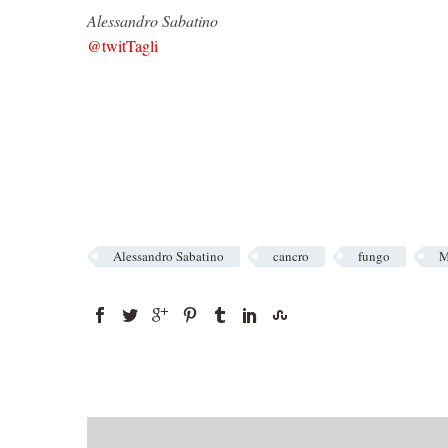
Alessandro Sabatino
@twitTagli
Alessandro Sabatino
cancro
fungo
M