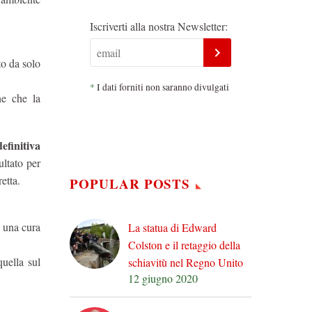
Iscriverti alla nostra Newsletter:
to da solo
*
I dati forniti non saranno divulgati
ne che la
efinitiva
ltato per
etta.
POPULAR POSTS
o una cura
La statua di Edward
Colston e il retaggio della
quella sul
schiavitù nel Regno Unito
12 giugno 2020