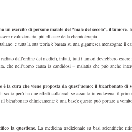
no un esercito di persone malate del “male del secolo”, il tumore
. 
sere rivoluzionaria, più efficace della chemioterapia.
taliano, e tutta la sua teoria è basata su una gigantesca menzogna: il c
diato dall’ordine dei medici), infatti, tutti i tumori dovrebbero essere 
ta, che nell’uomo causa la candidosi – malattia che può anche intere
 è la cura che viene proposta da quest’uomo: il bicarbonato di s
i sodio però ha due effetti collaterali se assunto in endovena: il prim
(il bicarbonato chimicamente è una base): questo può portare a vomito
fico la questione.
La medicina tradizionale su basi scientifiche riti