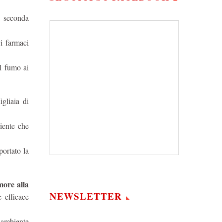
a seconda
vi farmaci
il fumo ai
igliaia di
iente che
ortato la
more alla
NEWSLETTER
 efficace
n ambiente