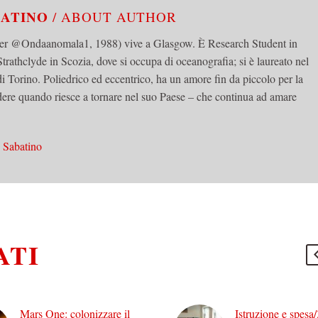
BATINO
/ ABOUT AUTHOR
tter @Ondaanomala1, 1988) vive a Glasgow. È Research Student in
trathclyde in Scozia, dove si occupa di oceanografia; si è laureato nel
di Torino. Poliedrico ed eccentrico, ha un amore fin da piccolo per la
edere quando riesce a tornare nel suo Paese – che continua ad amare
 Sabatino
ATI
Mars One: colonizzare il
Istruzione e spesa/