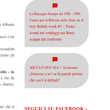
La Rassegna Stampa del CRS - CRS -
A
Centro per la Riforma dello Stato
su
In Albania
very British week #3 – Tories
avanti nei sondaggi ma Boris
ancro è un
scappa dal confronto
ricondotti
ssare gli
AQUÍ LO QUE SEA / Economía:
odio – in
In parole povere:
¿Dolarizar o no?
su
o è che dà
che cos’è il default?
, diarrea,
ene che il
SEGUICI SU FACEBOOK