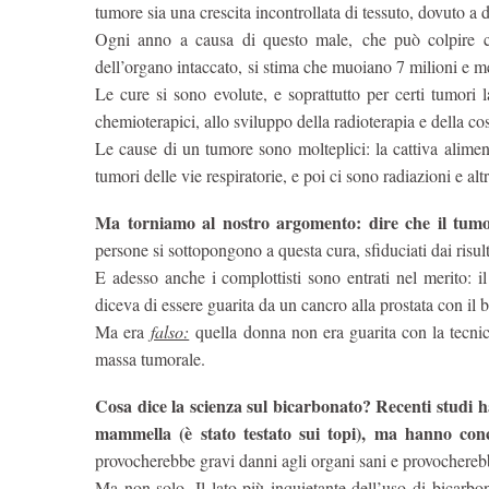
tumore sia una crescita incontrollata di tessuto, dovuto 
Ogni anno a causa di questo male, che può colpire c
dell’organo intaccato, si stima che muoiano 7 milioni e m
Le cure si sono evolute, e soprattutto per certi tumori 
chemioterapici, allo sviluppo della radioterapia e della co
Le cause di un tumore sono molteplici: la cattiva aliment
tumori delle vie respiratorie, e poi ci sono radiazioni e alt
Ma torniamo al nostro argomento: dire che il tumor
persone si sottopongono a questa cura, sfiduciati dai risu
E adesso anche i complottisti sono entrati nel merito:
diceva di essere guarita da un cancro alla prostata con il
Ma era
falso:
quella donna non era guarita con la tecnic
massa tumorale.
Cosa dice la scienza sul bicarbonato? Recenti studi h
mammella (è stato testato sui topi), ma hanno conc
provocherebbe gravi danni agli organi sani e provochereb
Ma non solo. Il lato più inquietante dell’uso di bicarbo