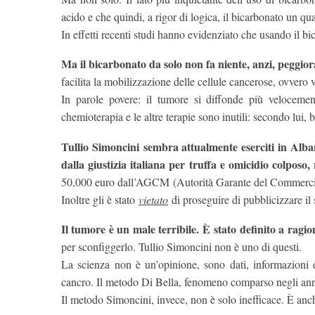
acido e che quindi, a rigor di logica, il bicarbonato un 
In effetti recenti studi hanno evidenziato che usando il bi
Ma il bicarbonato da solo non fa niente, anzi, peggiora
facilita la mobilizzazione delle cellule cancerose, ovvero v
In parole povere: il tumore si diffonde più veloceme
chemioterapia e le altre terapie sono inutili: secondo lui,
Tullio Simoncini sembra attualmente eserciti in Alba
dalla giustizia italiana per truffa e omicidio colposo
50,000 euro dall’AGCM (Autorità Garante del Commercio e
Inoltre gli è stato
vietato
di proseguire di pubblicizzare il
Il tumore è un male terribile. È stato definito a ragion
per sconfiggerlo. Tullio Simoncini non è uno di questi.
La scienza non è un’opinione, sono dati, informazioni e 
cancro. Il metodo Di Bella, fenomeno comparso negli anni 
Il metodo Simoncini, invece, non è solo inefficace. È an