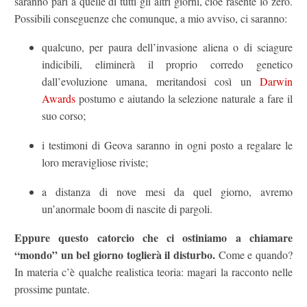
saranno pari a quelle di tutti gli altri giorni, cioè rasente lo zero.
Possibili conseguenze che comunque, a mio avviso, ci saranno:
qualcuno, per paura dell’invasione aliena o di sciagure
indicibili, eliminerà il proprio corredo genetico
dall’evoluzione umana, meritandosi così un
Darwin
Awards
postumo e aiutando la selezione naturale a fare il
suo corso;
i testimoni di Geova saranno in ogni posto a regalare le
loro meravigliose riviste;
a distanza di nove mesi da quel giorno, avremo
un’anormale boom di nascite di pargoli.
Eppure questo catorcio che ci ostiniamo a chiamare
“mondo” un bel giorno toglierà il disturbo.
Come e quando?
In materia c’è qualche realistica teoria: magari la racconto nelle
prossime puntate.