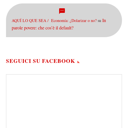
In
AQUÍ LO QUE SEA / Economía: ¿Dolarizar o no?
su
parole povere: che cos’è il default?
SEGUICI SU FACEBOOK