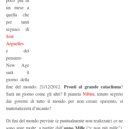
poco più di
un mese a
quella che
per tanti
seguaci di
Josè
Arguelles
e del
pensiero
New Age
sarà il
giorno della
Pronti al grande cataclisma
fine del mondo: 21/12/2012.
?
Sarà un giorno come gli altri? Il pianeta
Nibiru
, tenuto segreto
dai governi di tutto il mondo per non creare spavento, si
materializzerà d’incanto?
Di fini del mondo previste (e puntualmente non realizzate) ce ne
anno Mille
sono state molte, a partire dall’
(“e non più mille”).