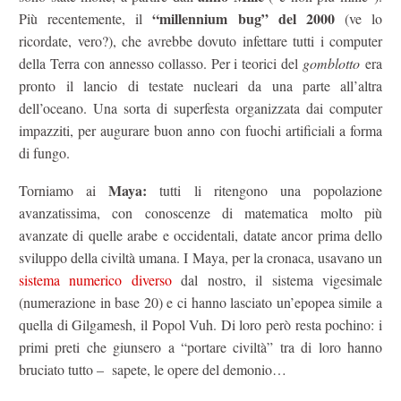
“millennium bug” del 2000
Più recentemente, il
(ve lo
ricordate, vero?), che avrebbe dovuto infettare tutti i computer
della Terra con annesso collasso. Per i teorici del
gomblotto
era
pronto il lancio di testate nucleari da una parte all’altra
dell’oceano. Una sorta di superfesta organizzata dai computer
impazziti, per augurare buon anno con fuochi artificiali a forma
di fungo.
Maya:
Torniamo ai
tutti li ritengono una popolazione
avanzatissima, con conoscenze di matematica molto più
avanzate di quelle arabe e occidentali, datate ancor prima dello
sviluppo della civiltà umana. I Maya, per la cronaca, usavano un
sistema numerico diverso
dal nostro, il sistema vigesimale
(numerazione in base 20) e ci hanno lasciato un’epopea simile a
quella di Gilgamesh, il Popol Vuh. Di loro però resta pochino: i
primi preti che giunsero a “portare civiltà” tra di loro hanno
bruciato tutto – sapete, le opere del demonio…