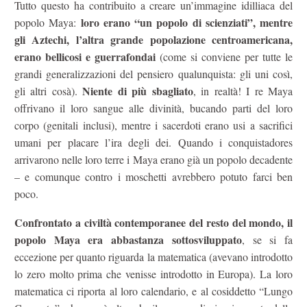
Tutto questo ha contribuito a creare un’immagine idilliaca del
loro erano “un popolo di scienziati”, mentre
popolo Maya:
gli Aztechi, l’altra grande popolazione centroamericana,
erano bellicosi e guerrafondai
(come si conviene per tutte le
grandi generalizzazioni del pensiero qualunquista: gli uni così,
Niente di più sbagliato
gli altri cosà).
, in realtà! I re Maya
offrivano il loro sangue alle divinità, bucando parti del loro
corpo (genitali inclusi), mentre i sacerdoti erano usi a sacrifici
umani per placare l’ira degli dei. Quando i conquistadores
arrivarono nelle loro terre i Maya erano già un popolo decadente
– e comunque contro i moschetti avrebbero potuto farci ben
poco.
Confrontato a civiltà contemporanee del resto del mondo, il
popolo Maya era abbastanza sottosviluppato
, se si fa
eccezione per quanto riguarda la matematica (avevano introdotto
lo zero molto prima che venisse introdotto in Europa). La loro
matematica ci riporta al loro calendario, e al cosiddetto “Lungo