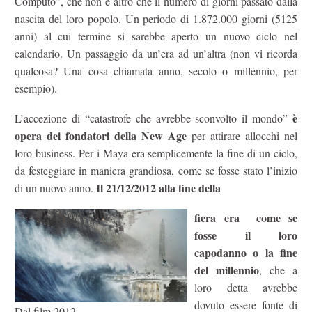
Computo”, che non è altro che il numero di giorni passato dalla
nascita del loro popolo. Un periodo di 1.872.000 giorni (5125
anni) al cui termine si sarebbe aperto un nuovo ciclo nel
calendario. Un passaggio da un’era ad un’altra (non vi ricorda
qualcosa? Una cosa chiamata anno, secolo o millennio, per
esempio).
è
L’accezione di “catastrofe che avrebbe sconvolto il mondo”
opera dei fondatori della New Age
per attirare allocchi nel
loro business. Per i Maya era semplicemente la fine di un ciclo,
da festeggiare in maniera grandiosa, come se fosse stato l’inizio
Il 21/12/2012 alla fine della
di un nuovo anno.
fiera era come se
fosse il loro
capodanno o la fine
del millennio
, che a
loro detta avrebbe
dovuto essere fonte di
Dal film 2012