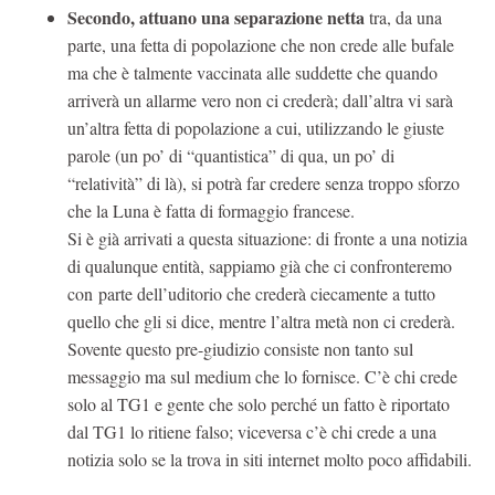
Secondo, attuano una separazione netta
tra, da una
parte, una fetta di popolazione che non crede alle bufale
ma che è talmente vaccinata alle suddette che quando
arriverà un allarme vero non ci crederà; dall’altra vi sarà
un’altra fetta di popolazione a cui, utilizzando le giuste
parole (un po’ di “quantistica” di qua, un po’ di
“relatività” di là), si potrà far credere senza troppo sforzo
che la Luna è fatta di formaggio francese.
Si è già arrivati a questa situazione: di fronte a una notizia
di qualunque entità, sappiamo già che ci confronteremo
con parte dell’uditorio che crederà ciecamente a tutto
quello che gli si dice, mentre l’altra metà non ci crederà.
Sovente questo pre-giudizio consiste non tanto sul
messaggio ma sul medium che lo fornisce. C’è chi crede
solo al TG1 e gente che solo perché un fatto è riportato
dal TG1 lo ritiene falso; viceversa c’è chi crede a una
notizia solo se la trova in siti internet molto poco affidabili.