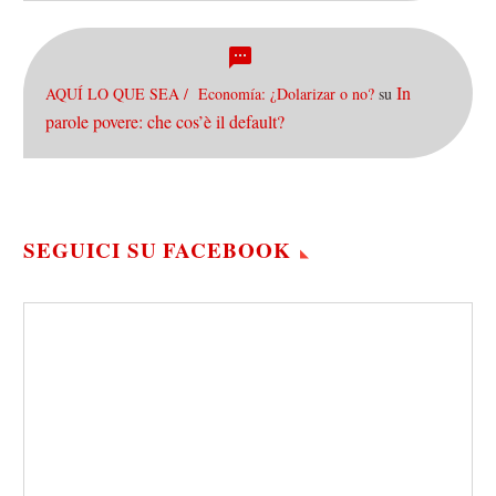
In
AQUÍ LO QUE SEA / Economía: ¿Dolarizar o no?
su
parole povere: che cos’è il default?
SEGUICI SU FACEBOOK