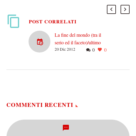
POST CORRELATI
La fine del mondo (tra il
serio ed il faceto)/ultimo
20 Dic 2012
0
0
atto: fate i bravi
In queste settimane che ci
hanno separato dal
21/12/2012 ho cercato di
sdrammatizzare e di farvi
capire che nulla accadrà
in…
COMMENTI RECENTI