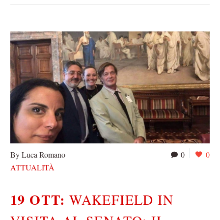
By Luca Romano
0
0
ATTUALITÀ
19 OTT:
WAKEFIELD IN