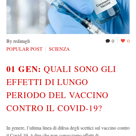
By redatagli
0
0
POPULAR POST
SCIENZA
01 GEN:
QUALI SONO GLI
EFFETTI DI LUNGO
PERIODO DEL VACCINO
CONTRO IL COVID-19?
In genere, l’ultima linea di difesa degli scettici sul vaccino contro
il Covid-19 è dire che non conosciamo effetti di…