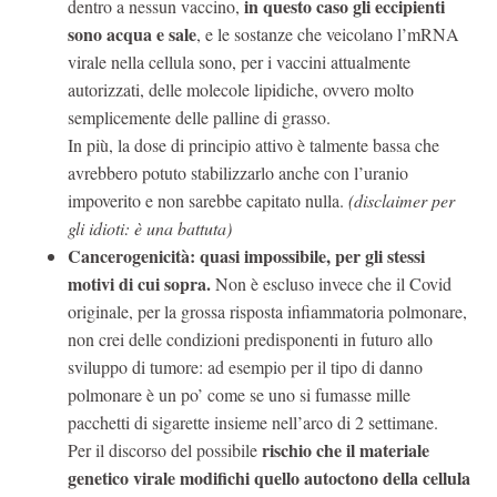
in questo caso gli eccipienti
dentro a nessun vaccino,
sono acqua e sale
, e le sostanze che veicolano l’mRNA
virale nella cellula sono, per i vaccini attualmente
autorizzati, delle molecole lipidiche, ovvero molto
semplicemente delle palline di grasso.
In più, la dose di principio attivo è talmente bassa che
avrebbero potuto stabilizzarlo anche con l’uranio
impoverito e non sarebbe capitato nulla.
(disclaimer per
gli idioti: è una battuta)
Cancerogenicità: quasi impossibile, per gli stessi
motivi di cui sopra.
Non è escluso invece che il Covid
originale, per la grossa risposta infiammatoria polmonare,
non crei delle condizioni predisponenti in futuro allo
sviluppo di tumore: ad esempio per il tipo di danno
polmonare è un po’ come se uno si fumasse mille
pacchetti di sigarette insieme nell’arco di 2 settimane.
rischio che il materiale
Per il discorso del possibile
genetico virale modifichi quello autoctono della cellula