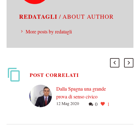
REDATAGLI
/ ABOUT AUTHOR
More posts by redatagli
POST CORRELATI
Dalla Spagna una grande
prova di senso civico
12 Mag 2020
0
1
Pubblichiamo un contributo
di Lorenzo Cane, da tre
anni residente in Spagna.
Buona Lettura Da tre anni
vivo a Madrid,…