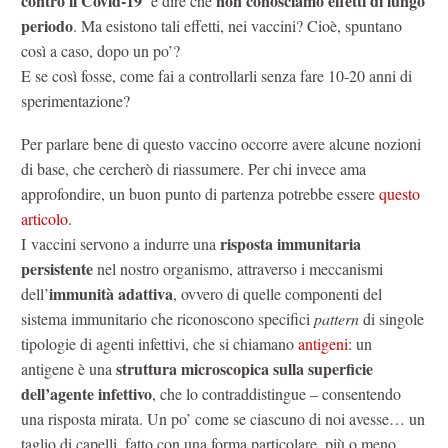
contro il Covid-19
non conosciamo effetti di lungo
è dire che
periodo
. Ma esistono tali effetti, nei vaccini? Cioè, spuntano
così a caso, dopo un po’?
E se così fosse, come fai a controllarli senza fare 10-20 anni di
sperimentazione?
Per parlare bene di questo vaccino occorre avere alcune nozioni
di base, che cercherò di riassumere. Per chi invece ama
approfondire, un buon punto di partenza potrebbe essere
questo
articolo
.
risposta immunitaria
I vaccini servono a indurre una
persistente
nel nostro organismo, attraverso i meccanismi
immunità adattiva
dell’
, ovvero di quelle componenti del
sistema immunitario che riconoscono specifici
pattern
di singole
tipologie di agenti infettivi, che si chiamano
antigeni
: un
struttura microscopica sulla superficie
antigene è una
dell’agente infettivo
, che lo contraddistingue – consentendo
una risposta mirata. Un po’ come se ciascuno di noi avesse… un
taglio di capelli, fatto con una forma particolare, più o meno