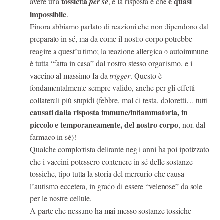
tossicità
è quasi
avere una
per sé
, e la risposta è che
impossibile
.
Finora abbiamo parlato di reazioni che non dipendono dal
preparato in sé, ma da come il nostro corpo potrebbe
reagire a quest’ultimo; la reazione allergica o autoimmune
è tutta “fatta in casa” dal nostro stesso organismo, e il
vaccino al massimo fa da
trigger
. Questo è
fondamentalmente sempre valido, anche per gli effetti
collaterali più stupidi (febbre, mal di testa, doloretti… tutti
causati dalla risposta immune/infiammatoria, in
piccolo e temporaneamente, del nostro corpo
, non dal
farmaco in sé)!
Qualche complottista delirante negli anni ha poi ipotizzato
che i vaccini potessero contenere in sé delle sostanze
tossiche, tipo tutta la storia del mercurio che causa
l’autismo eccetera, in grado di essere “velenose” da sole
per le nostre cellule.
A parte che nessuno ha mai messo sostanze tossiche