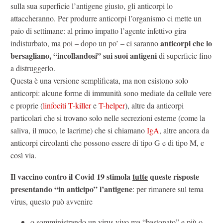
sulla sua superficie l’antigene giusto, gli anticorpi lo
attaccheranno. Per produrre anticorpi l’organismo ci mette un
paio di settimane: al primo impatto l’agente infettivo gira
anticorpi che lo
indisturbato, ma poi – dopo un po’ – ci saranno
bersagliano, “incollandosi” sui suoi antigeni
di superficie fino
a distruggerlo.
Questa è una versione semplificata, ma non esistono solo
anticorpi: alcune forme di immunità sono mediate da cellule vere
e proprie (
linfociti T-killer
e
T-helper
), altre da anticorpi
particolari che si trovano solo nelle secrezioni esterne (come la
saliva, il muco, le lacrime) che si chiamano
IgA
, altre ancora da
anticorpi circolanti che possono essere di tipo G e di tipo M, e
così via.
Il vaccino contro il Covid 19 stimola
tutte
queste risposte
presentando “in anticipo” l’antigene
: per rimanere sul tema
virus, questo può avvenire
o somministrando un virus vivo ma “bastonato” e più o