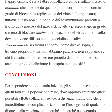
l’approvazione è stata fatta controllando come risultato il tasso di
malattia
, che dipende da quanto gli anticorpi prodotti sono in
grado di bloccare la replicazione del virus nell’organismo;
tuttavia questo non ci dice se le difese immunitarie presenti a
livello della mucosa del naso e delle alte vie aeree siano in grado
o meno di bloccare
anche
la replicazione del virus a quel livello,
dove poi viene diffuso con le goccioline di saliva.
Probabilmente
sì (alcuni anticorpi, come dicevo sopra, si
trovano proprio lì), ma non abbiamo garanzie, non sappiamo se
chi è vaccinato – oltre a essere protetto dalla polmonite – sia
anche in grado di eliminare la propria contagiosità!
CONCLUSIONI
Per rispondere alla domanda iniziale, gli studi di fase 4 sono
quelli fatti sulla popolazione reale, dove appunto spuntano questi
possibili effetti collaterali
rari
e/o a distanza: inutile dire che è
incredibilmente complicato ricondurre l’insorgenza di qualcuno
di questi alla vaccinazione, perché sul perché per esempio