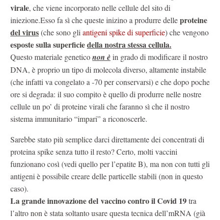
virale
, che viene incorporato nelle cellule del sito di
proteine
iniezione.Esso fa sì che queste inizino a produrre delle
del virus
(che sono gli
antigeni spike di superficie
) che vengono
esposte sulla superficie
della nostra stessa cellula.
Questo materiale genetico
non è
in grado di modificare il nostro
DNA, è proprio un tipo di molecola diverso, altamente instabile
(che infatti va congelato a -70 per conservarsi) e che dopo poche
ore si degrada: il suo compito è quello di produrre nelle nostre
cellule un po’ di proteine virali che faranno sì che il nostro
sistema immunitario “impari” a riconoscerle.
Sarebbe stato più semplice darci direttamente dei concentrati di
proteina spike senza tutto il resto? Certo, molti vaccini
funzionano così (vedi quello per l’epatite B), ma non con tutti gli
antigeni è possibile creare delle particelle stabili (non in questo
caso).
La grande innovazione del vaccino contro il Covid 19
tra
l’altro non è stata soltanto usare questa tecnica dell’mRNA (già