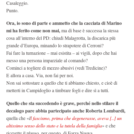
Casaleggio.
Punto.
Ora, io sono di parte e ammetto che la cacciata di Marino
mi ha ferito come non mai,
ma di base è successa la stessa
cosa all’interno del PD: chiudi Malagrotta, la discarica più
grande d’Europa, minando lo strapotere di Cerroni?
Fai fare la turnazione – mai esistita – ai vigili, dopo che hai
messo una persona imparziale al comando?
Cominci a togliere di mezzo abusivi (vedi Tredicine)?
E allora a casa. Via, non fai per noi.
Non sai sottostare a quello che ti abbiamo chiesto, e cioè di
metterti in Campidoglio a timbrare fogli e dire sì a tutti.
Quello che sta succedendo è grave, perché nello stilare il
decalogo pare abbia partecipato anche Roberta Lombardi,
quella che «
I
l fascismo, prima che degenerasse, aveva [..] un
altissimo senso dello stato e la tutela della famiglia
» e che
ricevette il plauso, per questo, di Forza Nuova.