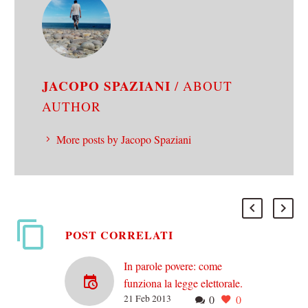
JACOPO SPAZIANI
/ ABOUT
AUTHOR
More posts by Jacopo Spaziani
POST CORRELATI
In parole povere: come
funziona la legge elettorale.
21 Feb 2013
0
0
A pochi giorni dal voto, c’è