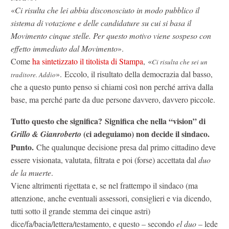
«
Ci risulta che lei abbia disconosciuto in modo pubblico il
sistema di votazione e delle candidature su cui si basa il
Movimento cinque stelle. Per questo motivo viene sospeso con
effetto immediato dal Movimento
».
Come
ha sintetizzato il titolista di Stampa
, «
Ci risulta che sei un
». Eccolo, il risultato della democrazia dal basso,
traditore. Addio
che a questo punto penso si chiami così non perché arriva dalla
base, ma perché parte da due persone davvero, davvero piccole.
Tutto questo che significa? Significa che nella “vision” di
(ci adeguiamo) non decide il sindaco.
Grillo & Gianroberto
Punto.
Che qualunque decisione presa dal primo cittadino deve
essere visionata, valutata, filtrata e poi (forse) accettata dal
duo
de la muerte
.
Viene altrimenti rigettata e, se nel frattempo il sindaco (ma
attenzione, anche eventuali assessori, consiglieri e via dicendo,
tutti sotto il grande stemma dei cinque astri)
dice/fa/bacia/lettera/testamento, e questo – secondo
el duo
– lede