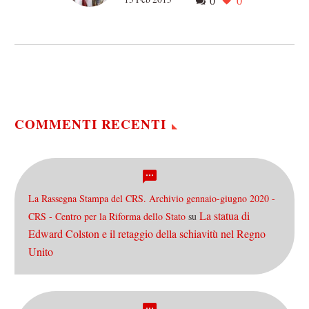
0
0
l’imbarazzo della Curia
Per quanto scrosci la solita
profusione di commenti
abbastanza unilaterali, che
oscillano tra l’agiografico e
l’apologetico, non riesco a
ridurmi…
COMMENTI RECENTI
La Rassegna Stampa del CRS. Archivio gennaio-giugno 2020 -
La statua di
CRS - Centro per la Riforma dello Stato
su
Edward Colston e il retaggio della schiavitù nel Regno
Unito