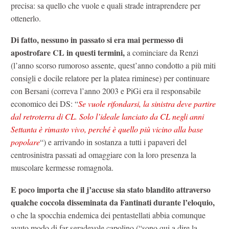
precisa: sa quello che vuole e quali strade intraprendere per
ottenerlo.
Di fatto, nessuno in passato si era mai permesso di
apostrofare CL in questi termini,
a cominciare da Renzi
(l’anno scorso rumoroso assente, quest’anno condotto a più miti
consigli e docile relatore per la platea riminese) per continuare
con Bersani (correva l’anno 2003 e PiGi era il responsabile
economico dei DS: “
Se vuole rifondarsi, la sinistra deve partire
dal retroterra di CL. Solo l’ideale lanciato da CL negli anni
Settanta è rimasto vivo, perché è quello più vicino alla base
popolare
“) e arrivando in sostanza a tutti i papaveri del
centrosinistra passati ad omaggiare con la loro presenza la
muscolare kermesse romagnola.
E poco importa che il j’accuse sia stato blandito attraverso
qualche coccola disseminata da Fantinati durante l’eloquio,
o che la spocchia endemica dei pentastellati abbia comunque
avuto modo di far sgradevole capolino (“sono qui a dire la