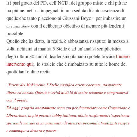
lì i pari grado del PD, dell’NCD, del gruppo misto e chi più ne
ha più ne metta – impegnati in una seduta di autocoscienza di
quelle che tanto piacciono ai Giussani-Boyz – per imbastire un
con il deliberato obiettivo di menare più fendenti
one man show
possibile.
Quello che ha detto, in realtà, è abbastanza risaputo: in mezzo a
soliti richiami ai mantra 5 Stelle e ad un’analisi semplicistica
degli ultimi 30 anni di leaderismo italiano (potete trovare
l’intero
intervento qui
), lo stralcio che è rimbalzato su tutte le home dei
quotidiani online recita
“
Essere del MoVimento 5 Stelle significa essere coerente, trasparente,
libero ed onesto. Onestà e verità al di là di scelte scomode e compromessi
con il potere.
Ed oggi, proprio onestamente sono qui per denunciare come Comunione e
Liberazione, la più potente lobby italiana, abbia trasformato l’esperienza
spirituale morale in un paravento di interessi personali, finalizzati sempre
e comunque a denaro e potere.