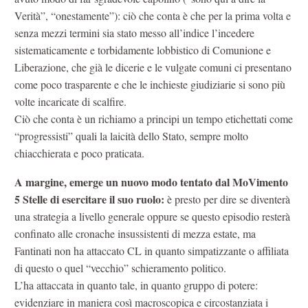
Verità”, “onestamente”): ciò che conta è che per la prima volta e
senza mezzi termini sia stato messo all’indice l’incedere
sistematicamente e torbidamente lobbistico di Comunione e
Liberazione, che già le dicerie e le vulgate comuni ci presentano
come poco trasparente e che le inchieste giudiziarie si sono più
volte incaricate di scalfire.
Ciò che conta è un richiamo a principi un tempo etichettati come
“progressisti” quali la laicità dello Stato, sempre molto
chiacchierata e poco praticata.
A margine, emerge un nuovo modo tentato dal MoVimento
5 Stelle di esercitare il suo ruolo:
è presto per dire se diventerà
una strategia a livello generale oppure se questo episodio resterà
confinato alle cronache insussistenti di mezza estate, ma
Fantinati non ha attaccato CL in quanto simpatizzante o affiliata
di questo o quel “vecchio” schieramento politico.
L’ha attaccata in quanto tale, in quanto gruppo di potere:
evidenziare in maniera così macroscopica e circostanziata i