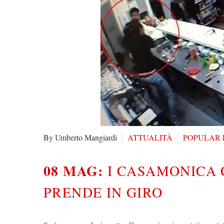
By Umberto Mangiardi
ATTUALITÀ
POPULAR 
08 MAG:
I CASAMONICA 
PRENDE IN GIRO