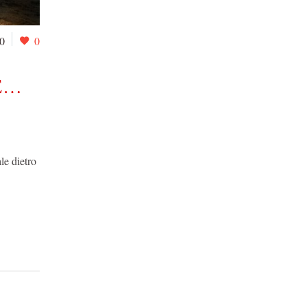
0
0
E…
le dietro