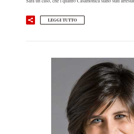
Sarà un caso, che i quattro Casamonica siano stati arrest
LEGGI TUTTO