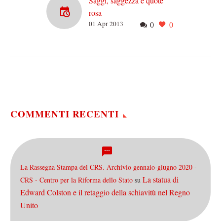
Saggi, saggezza e quote
rosa
01 Apr 2013
0
0
Sta montando, attualissima,
la polemica dovuta alla
totale assenza di donne
all’interno delle due
“commissioni di saggi”
invitati dal Presidente…
COMMENTI RECENTI
La Rassegna Stampa del CRS. Archivio gennaio-giugno 2020 -
La statua di
CRS - Centro per la Riforma dello Stato
su
Edward Colston e il retaggio della schiavitù nel Regno
Unito