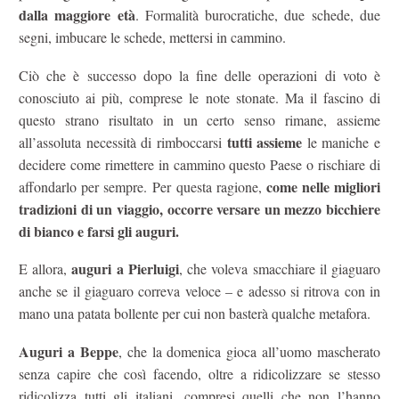
dalla maggiore età
. Formalità burocratiche, due schede, due
segni, imbucare le schede, mettersi in cammino.
Ciò che è successo dopo la fine delle operazioni di voto è
conosciuto ai più, comprese le note stonate. Ma il fascino di
questo strano risultato in un certo senso rimane, assieme
tutti assieme
all’assoluta necessità di rimboccarsi
le maniche e
decidere come rimettere in cammino questo Paese o rischiare di
come nelle migliori
affondarlo per sempre. Per questa ragione,
tradizioni di un viaggio, occorre versare un mezzo bicchiere
di bianco e farsi gli auguri.
auguri a Pierluigi
E allora,
, che voleva smacchiare il giaguaro
anche se il giaguaro correva veloce – e adesso si ritrova con in
mano una patata bollente per cui non basterà qualche metafora.
Auguri a Beppe
, che la domenica gioca all’uomo mascherato
senza capire che così facendo, oltre a ridicolizzare se stesso
ridicolizza tutti gli italiani, compresi quelli che non l’hanno