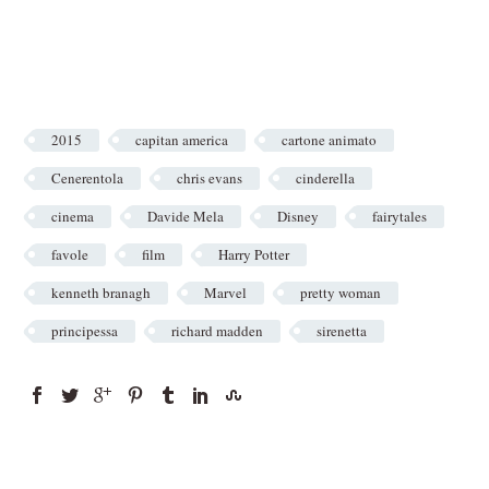
2015
capitan america
cartone animato
Cenerentola
chris evans
cinderella
cinema
Davide Mela
Disney
fairytales
favole
film
Harry Potter
kenneth branagh
Marvel
pretty woman
principessa
richard madden
sirenetta