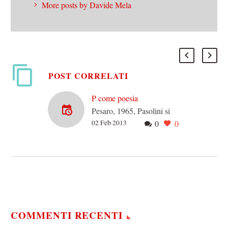
More posts by Davide Mela
POST CORRELATI
P come poesia
Pesaro, 1965, Pasolini si
02 Feb 2013
0
0
presenta alla tavola rotonda
organizzata dal Festival del
Cinema Nuovo, e dice la
“sua” sulla probabile…
COMMENTI RECENTI