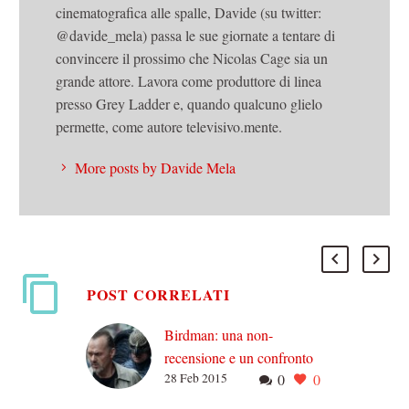
cinematografica alle spalle, Davide (su twitter:
@davide_mela) passa le sue giornate a tentare di
convincere il prossimo che Nicolas Cage sia un
grande attore. Lavora come produttore di linea
presso Grey Ladder e, quando qualcuno glielo
permette, come autore televisivo.mente.
More posts by Davide Mela
POST CORRELATI
Birdman: una non-
recensione e un confronto
28 Feb 2015
0
0
Sono preoccupato: da
qualche giorno ho fissa in