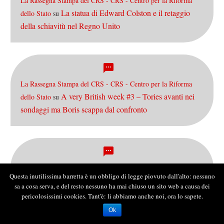
La Rassegna Stampa del CRS - CRS - Centro per la Riforma
La statua di Edward Colston e il retaggio
dello Stato
su
della schiavitù nel Regno Unito
La Rassegna Stampa del CRS - CRS - Centro per la Riforma
A very British week #3 – Tories avanti nei
dello Stato
su
sondaggi ma Boris scappa dal confronto
In
AQUÍ LO QUE SEA / Economía: ¿Dolarizar o no?
su
Questa inutilissima barretta è un obbligo di legge piovuto dall'alto: nessuno
parole povere: che cos’è il default?
sa a cosa serva, e del resto nessuno ha mai chiuso un sito web a causa dei
pericolosissimi cookies. Tant'è: li abbiamo anche noi, ora lo sapete.
Ok