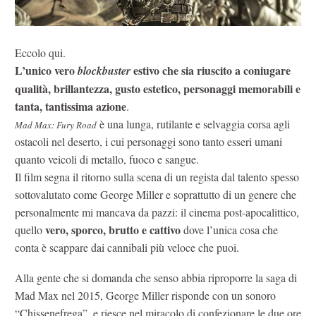
Eccolo qui.
L’unico vero
estivo che sia riuscito a coniugare
blockbuster
qualità, brillantezza, gusto estetico, personaggi memorabili e
tanta, tantissima azione
.
è una lunga, rutilante e selvaggia corsa agli
Mad Max: Fury Road
ostacoli nel deserto, i cui personaggi sono tanto esseri umani
quanto veicoli di metallo, fuoco e sangue.
Il film segna il ritorno sulla scena di un regista dal talento spesso
sottovalutato come George Miller e soprattutto di un genere che
personalmente mi mancava da pazzi: il cinema post-apocalittico,
vero, sporco, brutto e cattivo
quello
dove l’unica cosa che
conta è scappare dai cannibali più veloce che puoi.
Alla gente che si domanda che senso abbia riproporre la saga di
Mad Max nel 2015, George Miller risponde con un sonoro
“Chissenefrega”, e riesce nel miracolo di confezionare le due ore