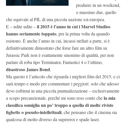
produrre in un weekend,
o massimo due, quello
che equivale al PIL di una piccola nazione est-europea.
il 2015 è l’anno in cui i Marvel Studios
E – udite udite –
hanno seriamente toppato
, per la prima volta da quando
esistono. É anche l’anno in cui, incassi stellari a parte, si è
definitivamente dimostrato che forse fare un altro film su
Jurassic Park non è esattamente sinonimo di qualità, per non
parlare di roba tipo Terminator, Fantastici 4 o l’ultimo,
disastroso James Bond
.
Ma questo è l’articolo che riguarda i migliori film del 2015, e ci
sarà tempo e modo per commentare i peggiori: solo che adesso
devo esibirmi in una piccola puntualizzazione – esclusivamente
la mia
a scopo precauzionale, perché mi sono reso conto che
classifica somiglia un po’ troppo a quella di molte riviste
fighette o pseudo-intellettuali
, che pensano che il cinema sia
qualcosa di molto diverso da supereroi e spade laser.