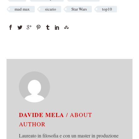
mad max
sicario
Star Wars
top10
DAVIDE MELA
/ ABOUT
AUTHOR
Laureato in filosofia e con un master in produzione