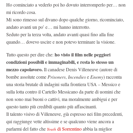
Ho cominciato a vederlo poi ho dovuto interromperlo per… non
mi ricordo cosa.
Mi sono rimesso sul divano dopo qualche giorno, ricominciato,
andato avanti un po’ e… mi hanno interrotto.
Seduto per la terza volta, andato avanti quasi fino alla fine
quando… dovevo uscire e non potevo terminare la visione.
ho visto il film nelle peggiori
Tutto questo per dire che:
condizioni possibili e immaginabili, e resta lo stesso un
mezzo capolavoro.
Il canadese Denis Villeneuve (autore di
bombe assolute come
Prisoners
,
Incendies
e
Enemy
) racconta
una storia brutale di indagini sulla frontiera USA – Messico e
sulla lotta contro il Cartello Messicano da parte di uomini che
non sono mai buoni o cattivi, ma moralmente ambigui e per
questo tanto più credibili quanto più affascinanti.
Il talento visivo di Villeneuve, già espresso nei film precedenti,
qui raggiunge vette altissime e se qualcuno viene ancora a
parlarmi del fatto che
di Sorrentino
abbia la miglior
Youth