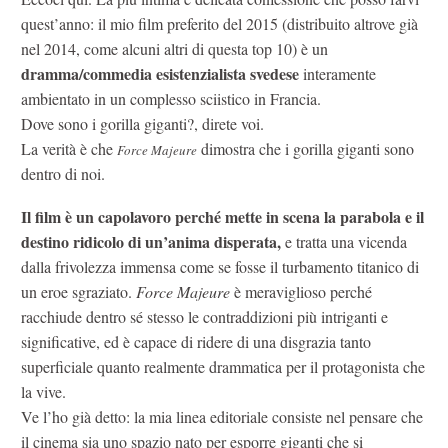
quest’anno: il mio film preferito del 2015 (distribuito altrove già
nel 2014, come alcuni altri di questa top 10) è un
dramma/commedia esistenzialista svedese
interamente
ambientato in un complesso sciistico in Francia.
Dove sono i gorilla giganti?, direte voi.
La verità è che
dimostra che i gorilla giganti sono
Force Majeure
dentro di noi.
Il film è un capolavoro perché mette in scena la parabola e il
destino ridicolo di un’anima disperata,
e tratta una vicenda
dalla frivolezza immensa come se fosse il turbamento titanico di
un eroe sgraziato.
Force Majeure
è meraviglioso perché
racchiude dentro sé stesso le contraddizioni più intriganti e
significative, ed è capace di ridere di una disgrazia tanto
superficiale quanto realmente drammatica per il protagonista che
la vive.
Ve l’ho già detto: la mia linea editoriale consiste nel pensare che
il cinema sia uno spazio nato per esporre giganti che si