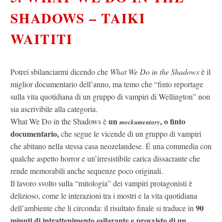
SHADOWS – TAIKI
WAITITI
Potrei sbilanciarmi dicendo che
What We Do in the Shadows
è il
miglior documentario dell’anno, ma temo che “finto reportage
sulla vita quotidiana di un gruppo di vampiri di Wellington” non
sia ascrivibile alla categoria.
un
, o finto
What We Do in the Shadows è
mockumentary
documentario,
che segue le vicende di un gruppo di vampiri
che abitano nella stessa casa neozelandese. É una commedia con
qualche aspetto horror e un’irresistibile carica dissacrante che
rende memorabili anche sequenze poco originali.
Il lavoro svolto sulla “mitologia” dei vampiri protagonisti è
delizioso, come le interazioni tra i mostri e la vita quotidiana
90
dell’ambiente che li circonda: il risultato finale si traduce in
minuti di intrattenimento esilarante e provvisto di un