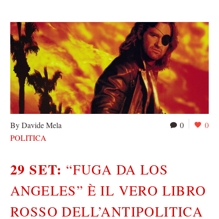
By Davide Mela
0
0
POLITICA
29 SET:
“FUGA DA LOS
ANGELES” È IL VERO LIBRO
ROSSO DELL’ANTIPOLITICA