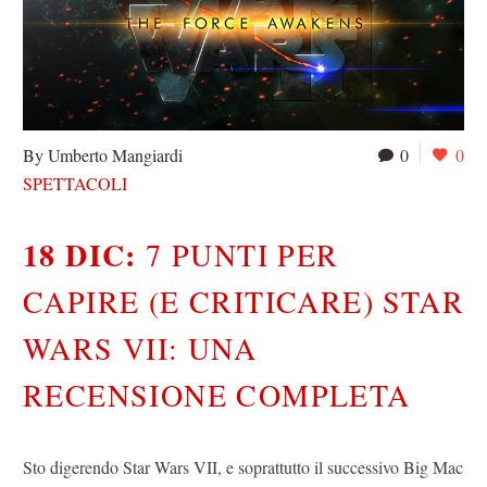
By Umberto Mangiardi
0
0
SPETTACOLI
18 DIC:
7 PUNTI PER
CAPIRE (E CRITICARE) STAR
WARS VII: UNA
RECENSIONE COMPLETA
Sto digerendo Star Wars VII, e soprattutto il successivo Big Mac