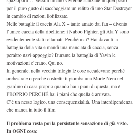
spazioporti… Nessun umano vivrebbe stanziale in quel posto
per il puro gusto di saccheggiare un relitto di uno Star Destroyer
in cambio di razioni liofilizzate.
Nelle battaglie il caccia Ala X – tanto amato dai fan – diventa
l’unico caccia della ribellione: i Naboo Fighter, gli Ala Y sono
evidentemente stati rottamati. Perché mai? Hai davanti la
battaglia della vita e mandi una manciata di caccia, senza
peraltro navi-appoggio? Durante la battaglia di Yavin le
motivazioni c’erano. Qui no.
In generale, nella vecchia trilogia le cose accadevano perché
orchestrate o perché costretti: ti piomba una Morte Nera nel
giardino di casa proprio quando hai i piani di questa, ma è
PROPRIO PERCHÉ hai i piani che quella è arrivata.
C’è un nesso logico, una consequenzialità. Una interdipendenza
che manca in tutto il film.
Il problema resta poi la persistente sensazione di già visto.
In OGNI cosa: