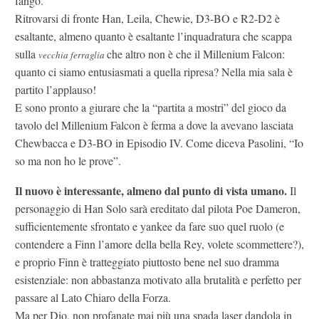
fango.
Ritrovarsi di fronte Han, Leila, Chewie, D3-BO e R2-D2 è
esaltante, almeno quanto è esaltante l’inquadratura che scappa
sulla
che altro non è che il Millenium Falcon:
vecchia ferraglia
quanto ci siamo entusiasmati a quella ripresa? Nella mia sala è
partito l’applauso!
E sono pronto a giurare che la “partita a mostri” del gioco da
tavolo del Millenium Falcon è ferma a dove la avevano lasciata
Chewbacca e D3-BO in Episodio IV. Come diceva Pasolini, “Io
so ma non ho le prove”.
Il nuovo è interessante, almeno dal punto di vista umano.
Il
personaggio di Han Solo sarà ereditato dal pilota Poe Dameron,
sufficientemente sfrontato e yankee da fare suo quel ruolo (e
contendere a Finn l’amore della bella Rey, volete scommettere?),
e proprio Finn è tratteggiato piuttosto bene nel suo dramma
esistenziale: non abbastanza motivato alla brutalità e perfetto per
passare al Lato Chiaro della Forza.
Ma per Dio, non profanate mai più una spada laser dandola in