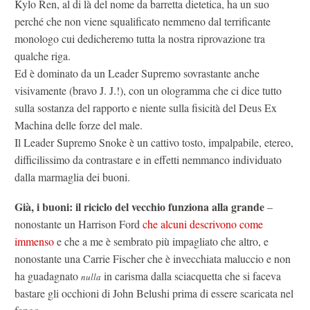
Kylo Ren, al di là del nome da barretta dietetica, ha un suo
perché che non viene squalificato nemmeno dal terrificante
monologo cui dedicheremo tutta la nostra riprovazione tra
qualche riga.
Ed è dominato da un Leader Supremo sovrastante anche
visivamente (bravo J. J.!), con un ologramma che ci dice tutto
sulla sostanza del rapporto e niente sulla fisicità del Deus Ex
Machina delle forze del male.
Il Leader Supremo Snoke è un cattivo tosto, impalpabile, etereo,
difficilissimo da contrastare e in effetti nemmanco individuato
dalla marmaglia dei buoni.
Già, i buoni: il riciclo del vecchio funziona alla grande
–
nonostante un Harrison Ford
che alcuni descrivono come
immenso
e che a me è sembrato più impagliato che altro, e
nonostante una Carrie Fischer che è invecchiata maluccio e non
ha guadagnato
in carisma dalla sciacquetta che si faceva
nulla
bastare gli occhioni di John Belushi prima di essere scaricata nel