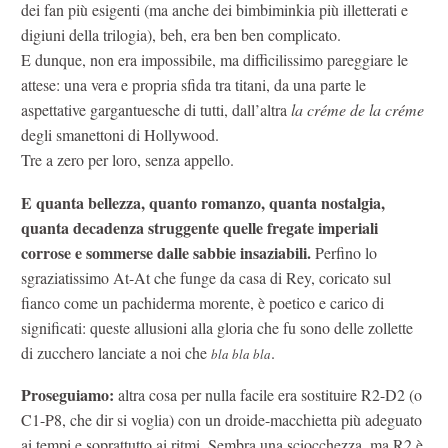
dei fan più esigenti (ma anche dei bimbiminkia più illetterati e
digiuni della trilogia), beh, era ben ben complicato.
E dunque, non era impossibile, ma difficilissimo pareggiare le
attese: una vera e propria sfida tra titani, da una parte le
aspettative gargantuesche di tutti, dall’altra
la créme de la créme
degli smanettoni di Hollywood.
Tre a zero per loro, senza appello.
E quanta bellezza, quanto romanzo, quanta nostalgia,
quanta decadenza struggente quelle fregate imperiali
corrose e sommerse dalle sabbie insaziabili.
Perfino lo
sgraziatissimo At-At che funge da casa di Rey, coricato sul
fianco come un pachiderma morente, è poetico e carico di
significati: queste allusioni alla gloria che fu sono delle zollette
di zucchero lanciate a noi che
.
bla bla bla
Proseguiamo:
altra cosa per nulla facile era sostituire R2-D2 (o
C1-P8, che dir si voglia) con un droide-macchietta più adeguato
ai tempi e soprattutto ai ritmi. Sembra una sciocchezza, ma R2 è