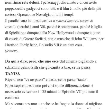
non rimarrete delusi.
I personaggi che amate e di cui avete
puppazzetti e gadget ci sono tutti, e il film è molto più della più
costosa Operazione Nostalgia di tutti i tempi.
Il parallelismo in questi casi va a
Indiana Jones e il teschio di
(perché è anni ’80, perché è scanzonato, perché è figlio
cristallo
di Spielberg e dunque della New Hollywood e dunque cugino
di coscia di Guerre Stellari, per le musiche di John Williams, per
Harrison Ford): bene, Episodio VII è un’altra cosa.
Sollievo.
Da qui a dire, però, che uno esce dal cinema pigliando a
schiaffi il primo Sith che gli capita a tiro, ce ne passa
TANTO.
Ripeto: non “ce ne passa” e basta; ce ne passa “tanto”.
E per capire questa non poi così sottile differenziazione, è
necessario eviscerare i 135 minuti di Episodio VII più tutto il
contorno.
Ma siccome nessuno – anche se ha fregato la donna al migliore