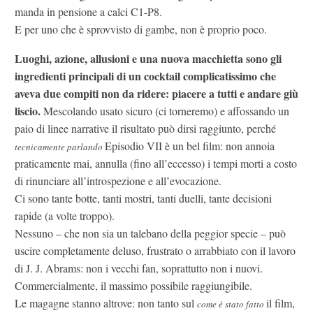
manda in pensione a calci C1-P8.
E per uno che è sprovvisto di gambe, non è proprio poco.
Luoghi, azione, allusioni e una nuova macchietta sono gli
ingredienti principali di un cocktail complicatissimo che
aveva due compiti non da ridere: piacere a tutti e andare giù
liscio.
Mescolando usato sicuro (ci torneremo) e affossando un
paio di linee narrative il risultato può dirsi raggiunto, perché
Episodio VII è un bel film: non annoia
tecnicamente parlando
praticamente mai, annulla (fino all’eccesso) i tempi morti a costo
di rinunciare all’introspezione e all’evocazione.
Ci sono tante botte, tanti mostri, tanti duelli, tante decisioni
rapide (a volte troppo).
Nessuno – che non sia un talebano della peggior specie – può
uscire completamente deluso, frustrato o arrabbiato con il lavoro
di J. J. Abrams: non i vecchi fan, soprattutto non i nuovi.
Commercialmente, il massimo possibile raggiungibile.
Le magagne stanno altrove: non tanto sul
il film,
come è stato fatto