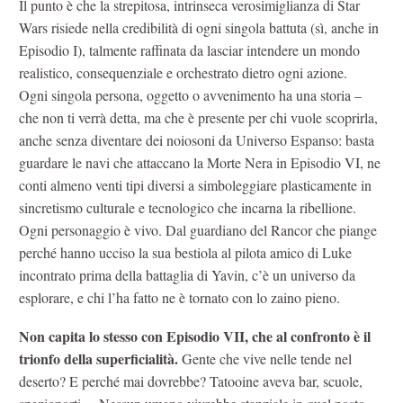
Il punto è che la strepitosa, intrinseca verosimiglianza di Star
Wars risiede nella credibilità di ogni singola battuta (sì, anche in
Episodio I), talmente raffinata da lasciar intendere un mondo
realistico, consequenziale e orchestrato dietro ogni azione.
Ogni singola persona, oggetto o avvenimento ha una storia –
che non ti verrà detta, ma che è presente per chi vuole scoprirla,
anche senza diventare dei noiosoni da Universo Espanso: basta
guardare le navi che attaccano la Morte Nera in Episodio VI, ne
conti almeno venti tipi diversi a simboleggiare plasticamente in
sincretismo culturale e tecnologico che incarna la ribellione.
Ogni personaggio è vivo. Dal guardiano del Rancor che piange
perché hanno ucciso la sua bestiola al pilota amico di Luke
incontrato prima della battaglia di Yavin, c’è un universo da
esplorare, e chi l’ha fatto ne è tornato con lo zaino pieno.
Non capita lo stesso con Episodio VII, che al confronto è il
trionfo della superficialità.
Gente che vive nelle tende nel
deserto? E perché mai dovrebbe? Tatooine aveva bar, scuole,