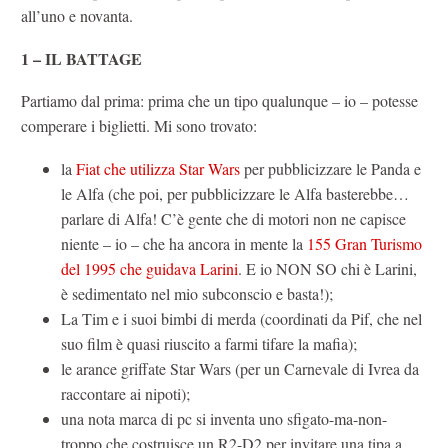
all’uno e novanta.
1 – IL BATTAGE
Partiamo dal prima: prima che un tipo qualunque – io – potesse
comperare i biglietti. Mi sono trovato:
la
Fiat che utilizza Star Wars
per pubblicizzare le Panda e
le Alfa (che poi, per pubblicizzare le Alfa basterebbe…
parlare di Alfa! C’è gente che di motori non ne capisce
niente – io – che ha ancora in mente la
155 Gran Turismo
del 1995 che guidava Larini
. E io NON SO chi è Larini,
è sedimentato nel mio subconscio e basta!);
La Tim e i suoi bimbi di merda (coordinati da Pif, che nel
suo film è quasi riuscito a farmi tifare la mafia);
le arance griffate Star Wars (per un Carnevale di Ivrea da
raccontare ai nipoti);
una nota marca di pc si inventa uno sfigato-ma-non-
troppo che costruisce un R2-D2 per invitare una tipa a