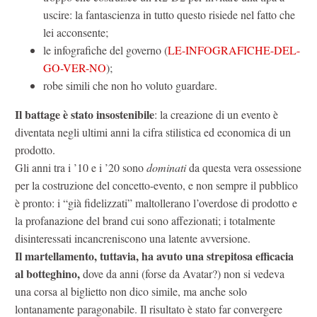
uscire: la fantascienza in tutto questo risiede nel fatto che
lei acconsente;
le infografiche del governo (
LE-INFOGRAFICHE-DEL-
GO-VER-NO
);
robe simili che non ho voluto guardare.
Il battage è stato insostenibile
: la creazione di un evento è
diventata negli ultimi anni la cifra stilistica ed economica di un
prodotto.
Gli anni tra i ’10 e i ’20 sono
dominati
da questa vera ossessione
per la costruzione del concetto-evento, e non sempre il pubblico
è pronto: i “già fidelizzati” maltollerano l’overdose di prodotto e
la profanazione del brand cui sono affezionati; i totalmente
disinteressati incancreniscono una latente avversione.
Il martellamento, tuttavia, ha avuto una strepitosa efficacia
al botteghino,
dove da anni (forse da Avatar?) non si vedeva
una corsa al biglietto non dico simile, ma anche solo
lontanamente paragonabile. Il risultato è stato far convergere