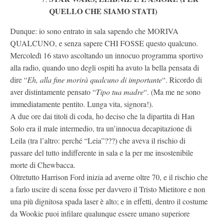
QUELLO CHE SIAMO STATI)
Dunque: io sono entrato in sala sapendo che MORIVA
QUALCUNO, e senza sapere CHI FOSSE questo qualcuno.
Mercoledì 16 stavo ascoltando un innocuo programma sportivo
alla radio, quando uno degli ospiti ha avuto la bella pensata di
dire “
Eh, alla fine morirà qualcuno di importante
“. Ricordo di
aver distintamente pensato “
Tipo tua madre
“. (Ma me ne sono
immediatamente pentito. Lunga vita, signora!).
A due ore dai titoli di coda, ho deciso che la dipartita di Han
Solo era il male intermedio, tra un’innocua decapitazione di
Leila (tra l’altro: perché “Leia”???) che aveva il rischio di
passare del tutto indifferente in sala e la per me insostenibile
morte di Chewbacca.
Oltretutto Harrison Ford inizia ad averne oltre 70, e il rischio che
a farlo uscire di scena fosse per davvero il Tristo Mietitore e non
una più dignitosa spada laser è alto; e in effetti, dentro il costume
da Wookie puoi infilare qualunque essere umano superiore