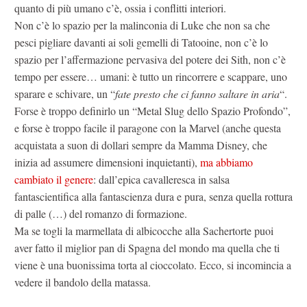
quanto di più umano c’è, ossia i conflitti interiori.
Non c’è lo spazio per la malinconia di Luke che non sa che
pesci pigliare davanti ai soli gemelli di Tatooine, non c’è lo
spazio per l’affermazione pervasiva del potere dei Sith, non c’è
tempo per essere… umani: è tutto un rincorrere e scappare, uno
sparare e schivare, un “
fate presto che ci fanno saltare in aria
“.
Forse è troppo definirlo un “Metal Slug dello Spazio Profondo”,
e forse è troppo facile il paragone con la Marvel (anche questa
acquistata a suon di dollari sempre da Mamma Disney, che
inizia ad assumere dimensioni inquietanti),
ma abbiamo
cambiato il genere
: dall’epica cavalleresca in salsa
fantascientifica alla fantascienza dura e pura, senza quella rottura
di palle (…) del romanzo di formazione.
Ma se togli la marmellata di albicocche alla Sachertorte puoi
aver fatto il miglior pan di Spagna del mondo ma quella che ti
viene è una buonissima torta al cioccolato. Ecco, si incomincia a
vedere il bandolo della matassa.