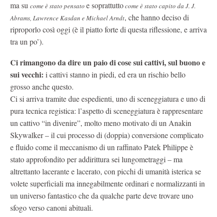
ma su
e soprattutto
come è stato pensato
come è stato capito da J. J.
, che hanno deciso di
Abrams, Lawrence Kasdan e Michael Arndt
riproporlo così oggi (è il piatto forte di questa riflessione, e arriva
tra un po’).
Ci rimangono da dire un paio di cose sui cattivi, sul buono e
sui vecchi:
i cattivi stanno in piedi, ed era un rischio bello
grosso anche questo.
Ci si arriva tramite due espedienti, uno di sceneggiatura e uno di
pura tecnica registica: l’aspetto di sceneggiatura è rappresentare
un cattivo “in divenire”, molto meno motivato di un Anakin
Skywalker – il cui processo di (doppia) conversione complicato
e fluido come il meccanismo di un raffinato Patek Philippe è
stato approfondito per addirittura sei lungometraggi – ma
altrettanto lacerante e lacerato, con picchi di umanità isterica se
volete superficiali ma innegabilmente ordinari e normalizzanti in
un universo fantastico che da qualche parte deve trovare uno
sfogo verso canoni abituali.