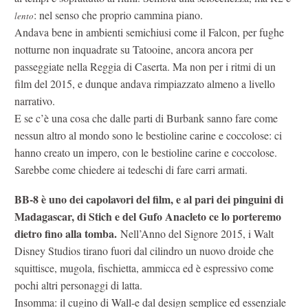
: nel senso che proprio cammina piano.
lento
Andava bene in ambienti semichiusi come il Falcon, per fughe
notturne non inquadrate su Tatooine, ancora ancora per
passeggiate nella Reggia di Caserta. Ma non per i ritmi di un
film del 2015, e dunque andava rimpiazzato almeno a livello
narrativo.
E se c’è una cosa che dalle parti di Burbank sanno fare come
nessun altro al mondo sono le bestioline carine e coccolose: ci
hanno creato un impero, con le bestioline carine e coccolose.
Sarebbe come chiedere ai tedeschi di fare carri armati.
BB-8 è uno dei capolavori del film, e al pari dei pinguini di
Madagascar, di Stich e del Gufo Anacleto ce lo porteremo
dietro fino alla tomba.
Nell’Anno del Signore 2015, i Walt
Disney Studios tirano fuori dal cilindro un nuovo droide che
squittisce, mugola, fischietta, ammicca ed è espressivo come
pochi altri personaggi di latta.
Insomma: il cugino di Wall-e dal design semplice ed essenziale