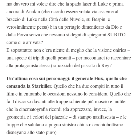
ma davvero mi volete dire che la spada laser di Luke e prima
ancora di Anakin (che ricordo essere volata via assieme al
braccio di Luke nella Città delle Nuvole, su Bespin, e
verosimilmente persa) è in un pertugio dimenticato da Dio e
dalla Forza senza che nessuno si degni di spiegarmi SUBITO
come ci è arrivata?
E soprattutto: non c’era niente di meglio che la visione onirica –
una specie di trip di quelli pesanti – per raccontarci (e raccontare
alla protagonista stessa) smozzichi del passato di Rey?
Un’ultima cosa sui personaggi: il generale Hux, quello che
comanda la Starkiller.
Quello che ha due compiti in tutto il
film e in entrambe le occasioni nessuno lo considera. Quello che
fa il discorso davanti alle truppe schierate più moscio e inutile
che la cinematografia ricordi (da apprezzare, invece, la
geometria e i colori del piazzale – di stampo nazifascista – e le
truppe che salutano a pugno sinistro chiuso: cerchiobottismo
disneyano allo stato puro).