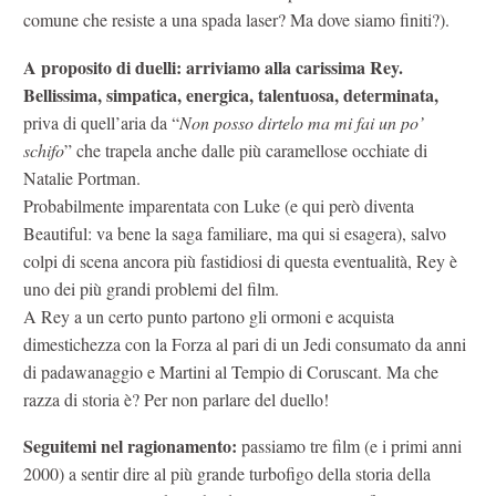
comune che resiste a una spada laser? Ma dove siamo finiti?).
A proposito di duelli: arriviamo alla carissima Rey.
Bellissima, simpatica, energica, talentuosa, determinata,
priva di quell’aria da “
Non posso dirtelo ma mi fai un po’
schifo
” che trapela anche dalle più caramellose occhiate di
Natalie Portman.
Probabilmente imparentata con Luke (e qui però diventa
Beautiful: va bene la saga familiare, ma qui si esagera), salvo
colpi di scena ancora più fastidiosi di questa eventualità, Rey è
uno dei più grandi problemi del film.
A Rey a un certo punto partono gli ormoni e acquista
dimestichezza con la Forza al pari di un Jedi consumato da anni
di padawanaggio e Martini al Tempio di Coruscant. Ma che
razza di storia è? Per non parlare del duello!
Seguitemi nel ragionamento:
passiamo tre film (e i primi anni
2000) a sentir dire al più grande turbofigo della storia della