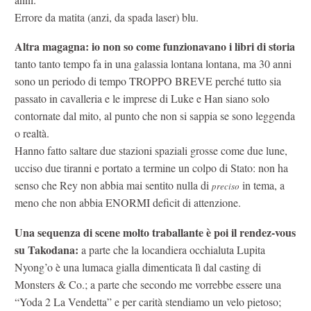
Errore da matita (anzi, da spada laser) blu.
Altra magagna: io non so come funzionavano i libri di storia
tanto tanto tempo fa in una galassia lontana lontana, ma 30 anni
sono un periodo di tempo TROPPO BREVE perché tutto sia
passato in cavalleria e le imprese di Luke e Han siano solo
contornate dal mito, al punto che non si sappia se sono leggenda
o realtà.
Hanno fatto saltare due stazioni spaziali grosse come due lune,
ucciso due tiranni e portato a termine un colpo di Stato: non ha
senso che Rey non abbia mai sentito nulla di
in tema, a
preciso
meno che non abbia ENORMI deficit di attenzione.
Una sequenza di scene molto traballante è poi il rendez-vous
su Takodana:
a parte che la locandiera occhialuta Lupita
Nyong’o è una lumaca gialla dimenticata lì dal casting di
Monsters & Co.; a parte che secondo me vorrebbe essere una
“Yoda 2 La Vendetta” e per carità stendiamo un velo pietoso;