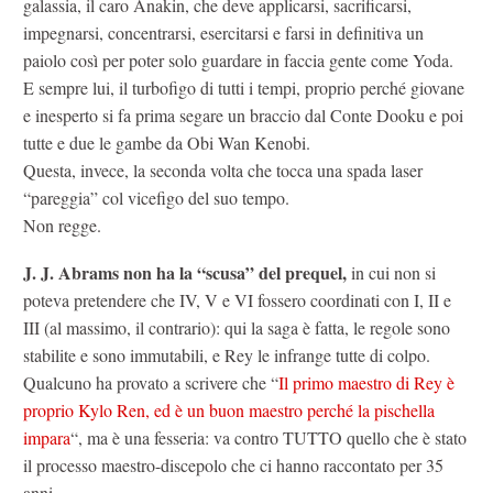
galassia, il caro Anakin, che deve applicarsi, sacrificarsi,
impegnarsi, concentrarsi, esercitarsi e farsi in definitiva un
paiolo così per poter solo guardare in faccia gente come Yoda.
E sempre lui, il turbofigo di tutti i tempi, proprio perché giovane
e inesperto si fa prima segare un braccio dal Conte Dooku e poi
tutte e due le gambe da Obi Wan Kenobi.
Questa, invece, la seconda volta che tocca una spada laser
“pareggia” col vicefigo del suo tempo.
Non regge.
J. J. Abrams non ha la “scusa” del prequel,
in cui non si
poteva pretendere che IV, V e VI fossero coordinati con I, II e
III (al massimo, il contrario): qui la saga è fatta, le regole sono
stabilite e sono immutabili, e Rey le infrange tutte di colpo.
Qualcuno ha provato a scrivere che “
Il primo maestro di Rey è
proprio Kylo Ren, ed è un buon maestro perché la pischella
impara
“, ma è una fesseria: va contro TUTTO quello che è stato
il processo maestro-discepolo che ci hanno raccontato per 35
anni.