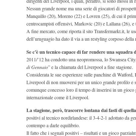
dirigenti del Liverpool, i quali, peraltro, si sono mossi 
Nessun grande nome ma una serie di giocatori di prospe
Manquillo (20), Moreno (22) e Lovren (25), di cui il pri
centrocampisti offensivi, Markovic (20) e Lallana (26), e tre
A fine mercato, come riporta il sito Transfermarkt.it, le u
dell’uruguagio ha dato il via a un restyling corposo della 
Se c’è un tecnico capace di far rendere una squadra d
2011/’12 ha condotto una neopromossa, lo Swansea City, 
di Gennaio
” e la chiamata del Liverpool a fine stagione.
Considerata le sue esperienze sulle panchine di Watford, R
Liverpool di non muoversi per un unico grande profilo e se
comunque concesso loro il tempo di inserirsi in un gioco 
internazionale come il Liverpool.
La stagione, però, trascorre lontana dai fasti di quell
positivi al tecnico nordirlandese: il 3-4-2-1 adottato da ge
contempo a darle equilibrio.
Il fatto che i segnali positivi – risultati e un gioco parzi