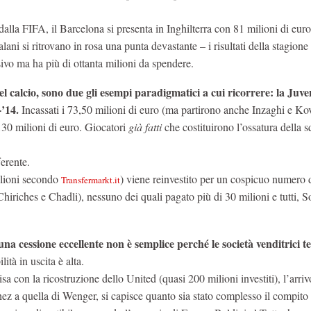
dalla FIFA, il Barcelona si presenta in Inghilterra con 81 milioni di euro
lani si ritrovano in rosa una punta devastante – i risultati della stagion
sivo ma ha più di ottanta milioni da spendere.
el calcio, sono due gli esempi paradigmatici a cui ricorrere: la Juve
’14.
Incassati i 73,50 milioni di euro (ma partirono anche Inzaghi e Ko
30 milioni di euro. Giocatori
già fatti
che costituirono l’ossatura della 
ferente.
milioni secondo
) viene reinvestito per un cospicuo numero 
Transfermarkt.it
iriches e Chadli), nessuno dei quali pagato più di 30 milioni e tutti, S
una cessione eccellente non è semplice perché le società venditrici 
ità in uscita è alta.
a con la ricostruzione dello United (quasi 200 milioni investiti), l’arriv
z a quella di Wenger, si capisce quanto sia stato complesso il compito