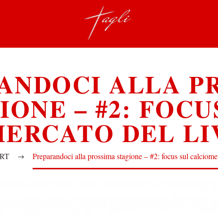
ANDOCI ALLA P
IONE – #2: FOCU
ERCATO DEL L
RT
Preparandoci alla prossima stagione – #2: focus sul calciome