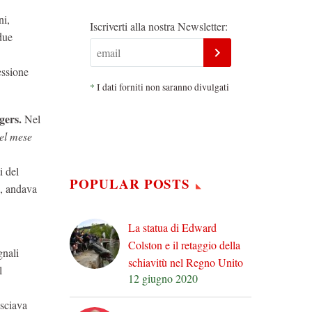
ni,
Iscriverti alla nostra Newsletter:
due
essione
*
I dati forniti non saranno divulgati
gers.
Nel
el mese
i del
POPULAR POSTS
e, andava
La statua di Edward
Colston e il retaggio della
gnali
schiavitù nel Regno Unito
l
12 giugno 2020
asciava