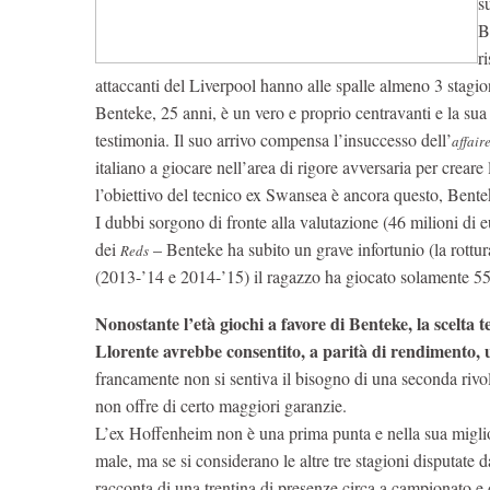
s
B
r
attaccanti del Liverpool hanno alle spalle almeno 3 stagioni
Benteke, 25 anni, è un vero e proprio centravanti e la su
testimonia. Il suo arrivo compensa l’insuccesso dell’
affair
italiano a giocare nell’area di rigore avversaria per creare
l’obiettivo del tecnico ex Swansea è ancora questo, Bent
I dubbi sorgono di fronte alla valutazione (46 milioni di eu
dei
– Benteke ha subito un grave infortunio (la rottur
Reds
(2013-’14 e 2014-’15) il ragazzo ha giocato solamente 55 
Nonostante l’età giochi a favore di Benteke, la scelta 
Llorente avrebbe consentito, a parità di rendimento, 
francamente non si sentiva il bisogno di una seconda rivol
non offre di certo maggiori garanzie.
L’ex Hoffenheim non è una prima punta e nella sua miglior
male, ma se si considerano le altre tre stagioni disputate 
racconta di una trentina di presenze circa a campionato e d