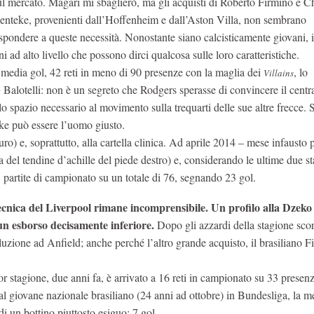
ul mercato. Magari mi sbaglierò, ma gli acquisti di Roberto Firmino e Ch
enteke, provenienti dall’Hoffenheim e dall’Aston Villa, non sembrano
ispondere a queste necessità. Nonostante siano calcisticamente giovani, 
 ad alto livello che possono dirci qualcosa sulle loro caratteristiche.
a media gol, 42 reti in meno di 90 presenze con la maglia dei
, lo
Villains
Balotelli: non è un segreto che Rodgers sperasse di convincere il centr
e
 lo spazio necessario al movimento sulla trequarti delle sue altre frecce. 
eke può essere l’uomo giusto.
ro) e, soprattutto, alla cartella clinica. Ad aprile 2014 – mese infausto pe
a del tendine d’achille del piede destro) e, considerando le ultime due s
partite di campionato su un totale di 76, segnando 23 gol.
tecnica del Liverpool rimane incomprensibile. Un profilo alla Dzeko 
un esborso decisamente inferiore.
Dopo gli azzardi della stagione scor
uzione ad Anfield; anche perché l’altro grande acquisto, il brasiliano F
 stagione, due anni fa, è arrivato a 16 reti in campionato su 33 presen
dal giovane nazionale brasiliano (24 anni ad ottobre) in Bundesliga, la m
i un bottino piuttosto esiguo: 7 gol.