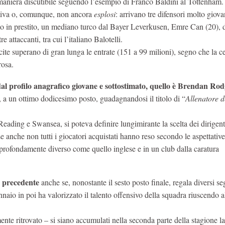
in maniera discutibile seguendo l’esempio di Franco Baldini al Tottenham.
ttiva o, comunque, non ancora
esplosi
: arrivano tre difensori molto giova
mo in prestito, un mediano turco dal Bayer Leverkusen, Emre Can (20), 
 attaccanti, tra cui l’italiano Balotelli.
scite superano di gran lunga le entrate (151 a 99 milioni), segno che la c
rosa.
al profilo anagrafico giovane e sottostimato, quello è Brendan Rod
a un ottimo dodicesimo posto, guadagnandosi il titolo di “
Allenatore d
eading e Swansea, si poteva definire lungimirante la scelta dei dirigent
 anche non tutti i giocatori acquistati hanno reso secondo le aspettativ
profondamente diverso come quello inglese e in un club dalla caratura
a precedente
anche se, nonostante il sesto posto finale, regala diversi se
nnaio in poi ha valorizzato il talento offensivo della squadra riuscendo a
almente ritrovato – si siano accumulati nella seconda parte della stagione l