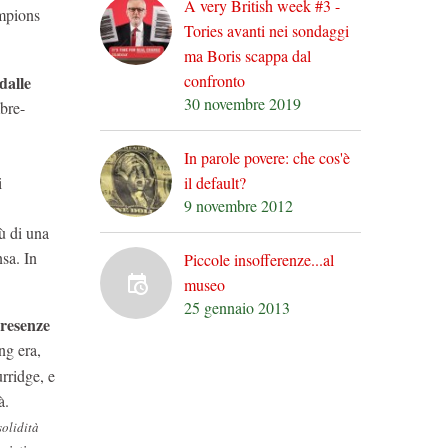
A very British week #3 -
ampions
Tories avanti nei sondaggi
ma Boris scappa dal
confronto
dalle
30 novembre 2019
mbre-
In parole povere: che cos'è
il default?
i
9 novembre 2012
ù di una
sa. In
Piccole insofferenze...al
museo
25 gennaio 2013
presenze
ng era,
rridge, e
à.
solidità