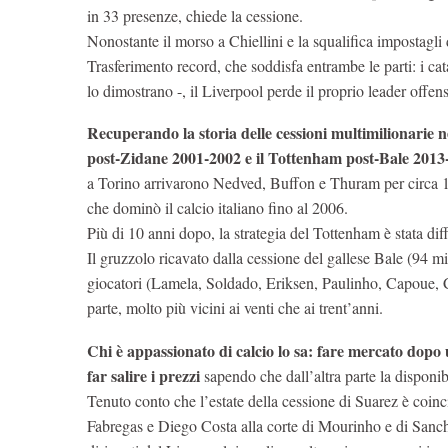
in 33 presenze, chiede la cessione.
Nonostante il morso a Chiellini e la squalifica impostagli 
Trasferimento record, che soddisfa entrambe le parti: i cata
lo dimostrano -, il Liverpool perde il proprio leader offen
Recuperando la storia delle cessioni multimilionarie n
post-Zidane 2001-2002 e il Tottenham post-Bale 2013-
a Torino arrivarono Nedved, Buffon e Thuram per circa 1
che dominò il calcio italiano fino al 2006.
Più di 10 anni dopo, la strategia del Tottenham è stata dif
Il gruzzolo ricavato dalla cessione del gallese Bale (94 
giocatori (Lamela, Soldado, Eriksen, Paulinho, Capoue, Ch
parte, molto più vicini ai venti che ai trent’anni.
Chi è appassionato di calcio lo sa: fare mercato dopo 
far salire i prezzi
sapendo che dall’altra parte la disponibil
Tenuto conto che l’estate della cessione di Suarez è coincis
Fabregas e Diego Costa alla corte di Mourinho e di Sanche