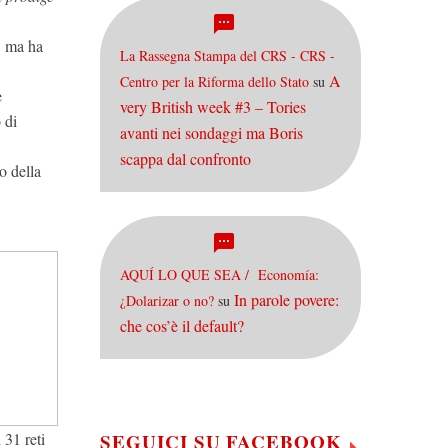
e, ma ha
La Rassegna Stampa del CRS - CRS -
A
Centro per la Riforma dello Stato
su
e
very British week #3 – Tories
 di
avanti nei sondaggi ma Boris
scappa dal confronto
o della
AQUÍ LO QUE SEA / Economía:
In parole povere:
¿Dolarizar o no?
su
che cos’è il default?
 31 reti
SEGUICI SU FACEBOOK