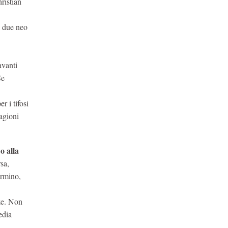
ristian
i due neo
avanti
Se
r i tifosi
tagioni
o alla
sa,
irmino,
ze. Non
edia