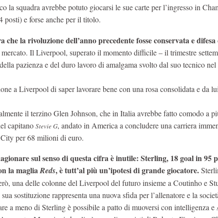
o la squadra avrebbe potuto giocarsi le sue carte per l’ingresso in Ch
posti) e forse anche per il titolo.
ra che la rivoluzione dell’anno precedente fosse conservata e difesa 
mercato. Il Liverpool, superato il momento difficile – il trimestre sette
i della pazienza e del duro lavoro di amalgama svolto dal suo tecnico nel
one a Liverpool di saper lavorare bene con una rosa consolidata e da lu
palmente il terzino Glen Johnson, che in Italia avrebbe fatto comodo a pi
 del capitano
, andato in America a concludere una carriera immen
Stevie G
City per 68 milioni di euro.
agionare sul senso di questa cifra è inutile: Sterling, 18 goal in 95 
on la maglia
, è tutt’al più un’ipotesi di grande giocatore.
Reds
Sterli
erò, una delle colonne del Liverpool del futuro insieme a Coutinho e Stu
a sua sostituzione rappresenta una nuova sfida per l’allenatore e la societ
are a meno di Sterling è possibile a patto di muoversi con intelligenza e