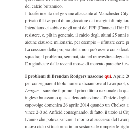
del calcio britannico.
Il trasferimento del giovane attaccante al Manchester City 
privato il Liverpool di un giocatore dai margini di miglio
Intendiamoci subito: negli anni del FFP (Financial Fair Pla
resistere, e, più in generale, il calcio degli ultimi 25 anni 
alcune clausole milionarie, per esempio – rifiutare certe
La cessione della propria stella non può essere considera
squadra; il problema, semmai, sta nel reinvestire adeguata
E a giudicare dalle recenti mosse di mercato pare che i
Re
I problemi di Brendan Rodgers nascono
qui
.
Aprile 20
per consegnare il titolo numero diciannove al Liverpool, s
League
– sarebbe il primo il primo titolo nazionale da q
inglese ha assunto questa denominazione all’inizio degli 
capovolge domenica 26 aprile 2014 quando un Chelsea 
vince 2-0 ad Anfield consegnando, di fatto, il titolo al Cit
L’anno che poteva sancire il ritorno al successo del Liverp
nuovo ciclo si trasforma in un sostanziale rompete-le-righ