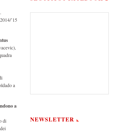
.
e 2014/’15
ntus
vacevic),
squadra
di
oldado a
tendono a
NEWSLETTER
o di
 dei