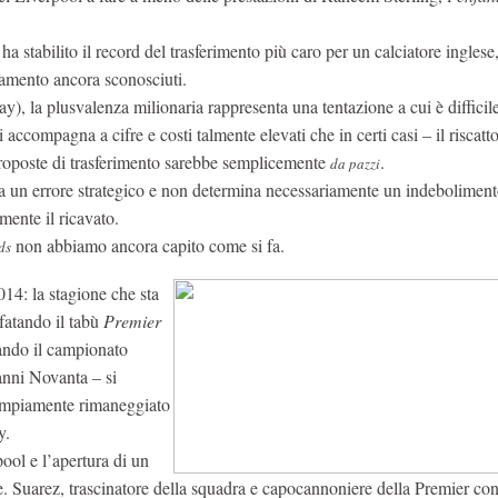
ha stabilito il record del trasferimento più caro per un calciatore ingles
ramento ancora sconosciuti.
y), la plusvalenza milionaria rappresenta una tentazione a cui è difficil
si accompagna a cifre e costi talmente elevati che in certi casi – il riscatto
 proposte di trasferimento sarebbe semplicemente
.
da pazzi
ta un errore strategico e non determina necessariamente un indeboliment
mente il ricavato.
non abbiamo ancora capito come si fa.
ds
14: la stagione che sta
fatando il tabù
Premier
uando il campionato
anni Novanta – si
ampiamente rimaneggiato
y.
ool e l’apertura di un
e. Suarez, trascinatore della squadra e capocannoniere della Premier con