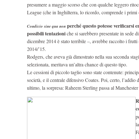
presumere a maggio scorso che con qualche leggero ritocc
League (che in Inghilterra, lo ricordo, comprende i primi 4 
perché questo potesse verificarsi e
Condicio
sine qua non
possibili tentazioni
che si sarebbero presentate in sede di 
dicembre 2014 è stato terribile –, avrebbe raccolto i frutt
2014/’15.
Rodgers, che aveva già dimostrato nella sua seconda stagi
selezionata, meritava un’altra chance di questo tipo.
Le cessioni di piccolo taglio sono state contenute: princi
società, e il centrale difensivo Coates. Poi, certo, l’addio
ultimo, la sorpresa: Raheem Sterling passa al Manchester 
R
c
p
l
F