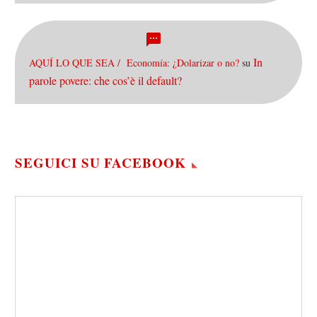
In
AQUÍ LO QUE SEA / Economía: ¿Dolarizar o no?
su
parole povere: che cos’è il default?
SEGUICI SU FACEBOOK