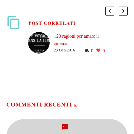
POST CORRELATI
120 ragioni per amare il
cinema
23 Gen 2016
0
0
Questo articolo nasce con
un proposito tanto banale e
ordinario quanto può essere
il celebrare una ricorrenza,
ma nel suo…
COMMENTI RECENTI