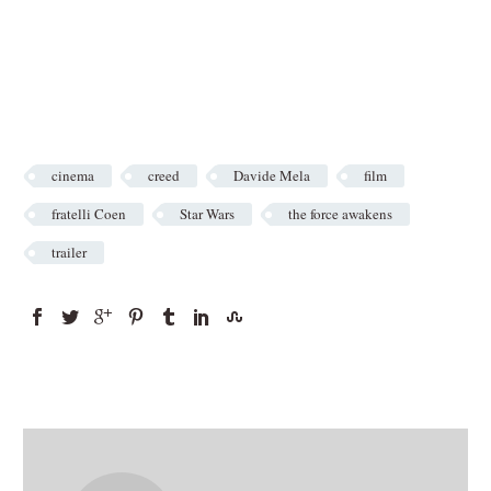
cinema
creed
Davide Mela
film
fratelli Coen
Star Wars
the force awakens
trailer