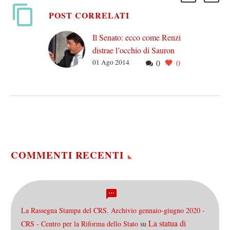
POST CORRELATI
Il Senato: ecco come Renzi
distrae l’occhio di Sauron
01 Ago 2014
0
0
Le serie tv forse non sono
così fondamentali da
divenire oggetto di studio
durante le scuole di partito
così come…
COMMENTI RECENTI
La Rassegna Stampa del CRS. Archivio gennaio-giugno 2020 -
La statua di
CRS - Centro per la Riforma dello Stato
su