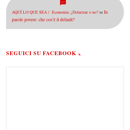
In
AQUÍ LO QUE SEA / Economía: ¿Dolarizar o no?
su
parole povere: che cos’è il default?
SEGUICI SU FACEBOOK