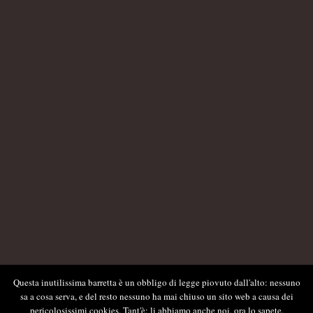
Questa inutilissima barretta è un obbligo di legge piovuto dall'alto: nessuno
sa a cosa serva, e del resto nessuno ha mai chiuso un sito web a causa dei
pericolosissimi cookies. Tant'è: li abbiamo anche noi, ora lo sapete.