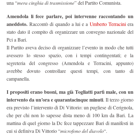
una “
mera cinghia di trasmissione
” del Partito Comunista.
Amendola li fece parlare, poi intervenne raccontando un
aneddoto.
Raccontò di quando a lui e a
Umberto Terracini
era
stato dato il compito di organizzare un convegno nazionale del
Pci a Bari.
Il Partito aveva deciso di organizzare l’evento in modo che tutti
avessero lo stesso spazio, con i tempi contingentati; e la
segreteria del congresso (Amendola e Terracini, appunto)
avrebbe dovuto controllare questi tempi, con tanto di
campanella.
I propositi erano buoni, ma già Togliatti partì male, con un
intervento da un’ora e quarantacinque minuti
. Il terzo giorno
era previsto l’intervento di Di Vittorio: un pugliese di Cerignola,
che per chi non lo sapesse dista meno di 100 km da Bari. La
mattina di quel giorno la Dc fece tappezzare Bari di manifesti in
cui si definiva Di Vittorio “
microfono del diavolo
“.