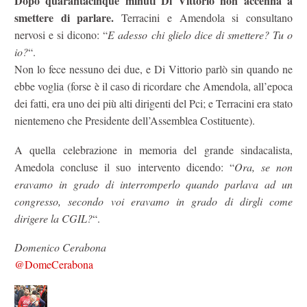
Dopo quarantacinque minuti Di Vittorio non accenna a
smettere di parlare.
Terracini e Amendola si consultano
nervosi e si dicono: “
E adesso chi glielo dice di smettere? Tu o
io?
“.
Non lo fece nessuno dei due, e Di Vittorio parlò sin quando ne
ebbe voglia (forse è il caso di ricordare che Amendola, all’epoca
dei fatti, era uno dei più alti dirigenti del Pci; e Terracini era stato
nientemeno che Presidente dell’Assemblea Costituente).
A quella celebrazione in memoria del grande sindacalista,
Amedola concluse il suo intervento dicendo: “
Ora, se non
eravamo in grado di interromperlo quando parlava ad un
congresso, secondo voi eravamo in grado di dirgli come
dirigere la CGIL?
“.
Domenico Cerabona
@DomeCerabona