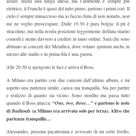
alzare. Inizia una lunga attesa, ma l’ambiente è sempre più
elettrico, il Franchi è quasi del tutto pieno, partono i primi cori. Il
cielo è sempre minaccioso ma io faccio finta di non notarlo, non
me ne voglio preoccupare. Dalle 19.30 è pura bolgia: il pit è
stracolmo, ma nella nostra posizione leggermente defilata stiamo
comodi e stento davvero a credere in tanto ordine. Sarà che sono
abituato ai concerti dei Metallica, dove volano spintoni anche in
mezzo allo stadio e in prima fila è una guerra.
Alle 20.30 si spengono le luci e arriva il Boss.
A Milano era partito con due canzoni dall’ultimo album, e mi
aspetto una partenza simile, carica ma tranquilla. Sta per partire
e realizzo di quanto sia vicino. Sono stordito ma passa tutto
“
” e partono le note
quando il Boss attacca:
One, two, three…
di
(a Milano era arrivata solo per terza). Altro che
Badlands
partenza tranquilla…
Alessandro, persona pacatissima e avvocato di un certo livello,