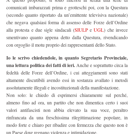
comunicati imbarazzati prima e grotteschi poi, con la Questura
(secondo quanto riportato da un’emittente televisiva nazionale)
che negava qualsiasi forma di assenso delle Forze dell’Ordine
alla protesta e due sigle sindacali (
SIULP
e
UGL
) che invece
smentivano quanto appena detto dalla Questura, rivendicando
con orgoglio il motu proprio dei rappresentanti dello Stato.
Io le scrivo chiedendole, in quanto Segretario Provinciale,
una lettura politica dei fatti di ieri.
Anche e soprattutto circa la
fedeltà delle Forze dell’Ordine, i cui atteggiamenti sono stati
altamente discutibili avendo essi in sostanza avallato i metodi
assolutamente illegali e incostituzionali della manifestazione.
Non solo: le chiedo di esprimersi chiaramente sul perché,
almeno fino ad ora, un partito che non dimentica certo i suoi
valori antifascisti non abbia elevato la sua voce, peraltro
rinfrancata da una freschissima rilegittimazione popolare, in
modo forte e chiaro per ribadire con fermezza che questo non è
un Paese dove regnano violenza e intimidazione.