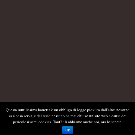
Questa inutilissima barretta è un obbligo di legge piovuto dall'alto: nessuno
sa a cosa serva, e del resto nessuno ha mai chiuso un sito web a causa dei
pericolosissimi cookies. Tant'è: li abbiamo anche noi, ora lo sapete.
Ok