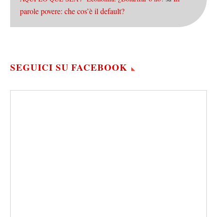
parole povere: che cos’è il default?
SEGUICI SU FACEBOOK