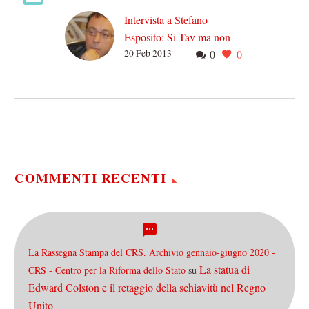
Intervista a Stefano
Esposito: Si Tav ma non
20 Feb 2013
0
0
solo
Stefano Esposito è uno dei
personaggi più in vista
all’interno del Pd
Piemontese, non soltanto
perché ha ricoperto
incarichi istituzionali…
COMMENTI RECENTI
La Rassegna Stampa del CRS. Archivio gennaio-giugno 2020 -
La statua di
CRS - Centro per la Riforma dello Stato
su
Edward Colston e il retaggio della schiavitù nel Regno
Unito