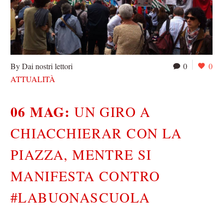
By Dai nostri lettori
0
0
ATTUALITÀ
06 MAG:
UN GIRO A
CHIACCHIERAR CON LA
PIAZZA, MENTRE SI
MANIFESTA CONTRO
#LABUONASCUOLA