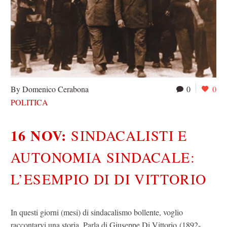
By Domenico Cerabona
0
0
POLITICA
16 NOV:
SINDACALISTI E
AUTONOMIA SINDACALE:
L’ESEMPIO DI DI VITTORIO
In questi giorni (mesi) di sindacalismo bollente, voglio
raccontarvi una storia. Parla di Giuseppe Di Vittorio (1892-