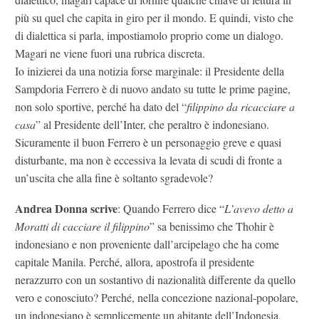
più su quel che capita in giro per il mondo. E quindi, visto che
di dialettica si parla, impostiamolo proprio come un dialogo.
Magari ne viene fuori una rubrica discreta.
Io inizierei da una notizia forse marginale: il Presidente della
Sampdoria Ferrero è di nuovo andato su tutte le prime pagine,
non solo sportive, perché ha dato del “
filippino da ricacciare a
casa
” al Presidente dell’Inter, che peraltro è indonesiano.
Sicuramente il buon Ferrero è un personaggio greve e quasi
disturbante, ma non è eccessiva la levata di scudi di fronte a
un’uscita che alla fine è soltanto sgradevole?
Andrea Donna scrive
: Quando Ferrero dice “
L’avevo detto a
Moratti di cacciare il filippino
” sa benissimo che Thohir è
indonesiano e non proveniente dall’arcipelago che ha come
capitale Manila. Perché, allora, apostrofa il presidente
nerazzurro con un sostantivo di nazionalità differente da quello
vero e conosciuto? Perché, nella concezione nazional-popolare,
un indonesiano è semplicemente un abitante dell’Indonesia,