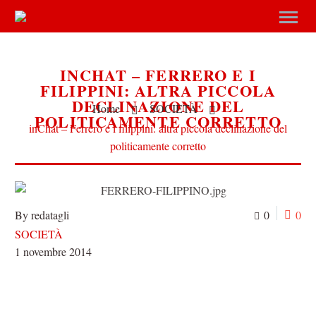
INCHAT – FERRERO E I
FILIPPINI: ALTRA PICCOLA
DECLINAZIONE DEL
Home
SOCIETÀ
POLITICAMENTE CORRETTO
inChat – Ferrero e i filippini: altra piccola declinazione del
politicamente corretto
By redatagli
0
0
SOCIETÀ
1 novembre 2014