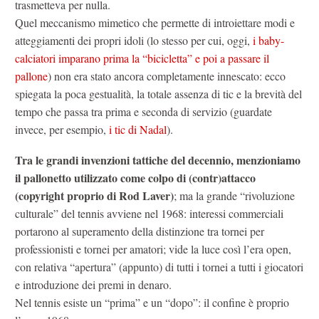
trasmetteva per nulla.
Quel meccanismo mimetico che permette di introiettare modi e
atteggiamenti dei propri idoli (lo stesso per cui, oggi,
i baby-
calciatori imparano prima la “bicicletta” e poi a passare il
pallone
) non era stato ancora completamente innescato: ecco
spiegata la poca gestualità, la totale assenza di tic e la brevità del
tempo che passa tra prima e seconda di servizio (guardate
invece, per esempio,
i tic di Nadal
).
Tra le grandi invenzioni tattiche del decennio, menzioniamo
il pallonetto utilizzato come colpo di (contr)attacco
(copyright proprio di Rod Laver)
; ma la grande “rivoluzione
culturale” del tennis avviene nel 1968: interessi commerciali
portarono al superamento della distinzione tra tornei per
professionisti e tornei per amatori; vide la luce così l’era open,
con relativa “apertura” (appunto) di tutti i tornei a tutti i giocatori
e introduzione dei premi in denaro.
Nel tennis esiste un “prima” e un “dopo”: il confine è proprio