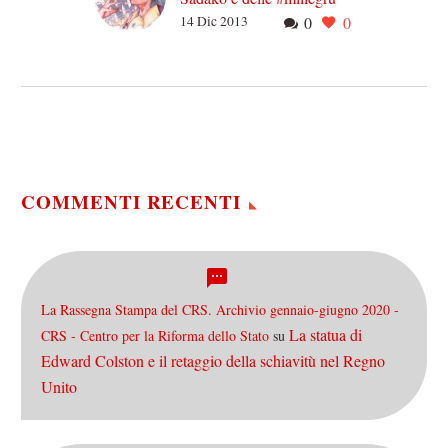
14 Dic 2013
0
0
Quando, la mattina del 6
agosto 1945, il grande sole
esplose su Hiroshima,
Sasaki Sadako era una
bambina di due…
COMMENTI RECENTI
La Rassegna Stampa del CRS. Archivio gennaio-giugno 2020 -
La statua di
CRS - Centro per la Riforma dello Stato
su
Edward Colston e il retaggio della schiavitù nel Regno
Unito