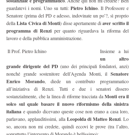
sostanziale e programmatico
. Anche qui non mi credete? Beh
Pietro Ichino
guardatevi i nomi. Uno su tutti:
. Il Professore e
Senatore (prima del PD e adesso, indovinate un po’?, sì proprio
Lista Civica di Monti
aver scritto il
della
) disse apertamente di
programma di Renzi
per quanto riguardava la riforma del
lavoro e della pubblica amministrazione.
Il Prof. Pietro Ichino
Insieme a lui
un altro
grande dirigente del PD
(uno dei principali fondatori, anzi)
Senatore
nonché grande sostenitore dell’Agenda Monti, il
Enrico Morando
, diede un contributo programmatico
all’iniziativa di Renzi. Tutti e due i senatori dissero
Monti era il
sostanzialmente, che la linea di riforme tracciata da
solco sul quale basare il nuovo riformismo della sinistra
italiana
e quando dicevano queste cose non erano a casa loro,
Leopolda di Matteo Renzi
parlavano, applauditissimi, alla
. Lo
so, ancora non mi credete, quindi eccovi le prove (tra l’altro,
soprattutto l’intervento di Morando è bellissimo):