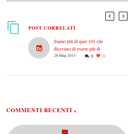
POST CORRELATI
Siamo più di quei 101 che
dicevano di essere più di
28 Mag 2013
0
0
101
Poche balle, se le elezioni
fossero state un bagno di
sangue per il PD, tutti i
critici si sarebbero
affrettati…
COMMENTI RECENTI