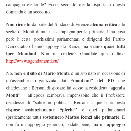
campagna elettorale? Ecco, secondo me la risposta a questa
secco no
domanda è un
.
Non ricordo
alcuna critica
da parte del Sindaco di Firenze
alle
scelte di Monti durante la campagna per le primarie. Una cosa
però è certa: pochissimi parlamentari e dirigenti del Partito
erano quasi tutti
Democratico hanno appoggiato Renzi, ma
iper Montiani
. Non mi credete? Guardate questo link:
http://www.agendamonti.eu/
non è il sito di Mario Monti
No,
, è un sito nato in occasione di
“montiani” del PD
un’assemblea organizzata dai
che
agenda
chiedevano a Bersani di sposare lui stesso la cosiddetta “
Monti
” – all’epoca sembrava impensabile che il Professore
decidesse di “salire in politica”. Bersani a quella richiesta
rispose sostanziamente “picche”
e quei parlamentari
sostennero Matteo Renzi alle primarie
(praticamente tutti)
. E
appoggio
non fu un appoggio generico, badate bene, ma un