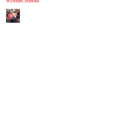
@DomeCerabona