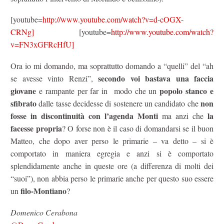
[youtube=
http://www.youtube.com/watch?v=d-cOGX-
CRNg]
[youtube=
http://www.youtube.com/watch?
v=FN3xGFRcHfU]
Ora io mi domando, ma soprattutto domando a “quelli” del “ah
secondo voi bastava una faccia
se avesse vinto Renzi”,
giovane
popolo stanco e
e rampante per far in modo che un
sfibrato
non
dalle tasse decidesse di sostenere un candidato che
fosse in discontinuità con l’agenda Monti
la
ma anzi che
facesse propria
? O forse non è il caso di domandarsi se il buon
Matteo, che dopo aver perso le primarie – va detto – si è
comportato in maniera egregia e anzi si è comportato
splendidamente anche in queste ore (a differenza di molti dei
“suoi”), non abbia perso le primarie anche per questo suo essere
filo-Montiano
un
?
Domenico Cerabona