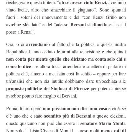
ah se avesse vinto Renzi,
riecheggiare questa tiritera: “
avremmo
vinto facile, altro che smacchiare il giaguaro”. Sono spuntati
fuori i soloni del rinnovamento e del “con Renzi Grillo non
Bersani si dimetta
avrebbe sfondato” e del “adesso
e lasci il
posto a Renzi”.
arrendiamo
Ora, o ci
al fatto che la politica e questa nostra
Repubblica hanno ceduto le armi alla televisione e che quindi
non conta per niente quello che diciamo
conta solo chi e
ma
come lo dice
– e allora tocca arrendersi e smettere di parlare di
politica ché, almeno a me, fatta così fa schifo – oppure per fare
un’analisi che non sia inutile dobbiamo dare un’occhiata alle
proposte politiche del Sindaco di Firenze
per poter capire se
avrebbe potuto fare meglio di Bersani.
non possiamo non dire una cosa
Prima di farlo però
e cioè: se
sconfitto più di Bersani
c’è uno che è stato
a queste elezioni,
senatore Mario Monti
questo qualcuno non può che essere il
.
meno voti di
Non solo la Lista Civica di Monti ha preso molti