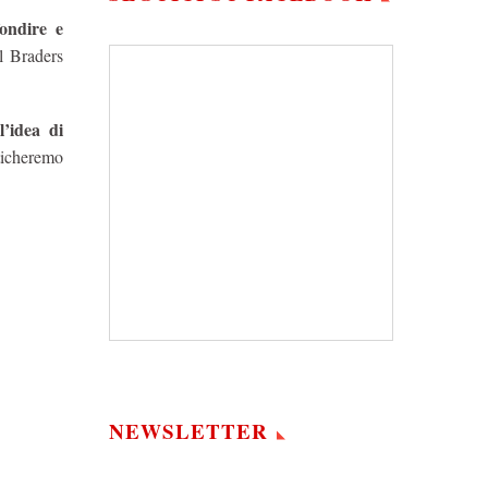
ondire e
il Braders
’idea di
nticheremo
NEWSLETTER