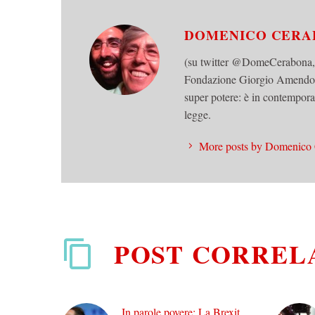
DOMENICO CER
(su twitter @DomeCerabona, 19
Fondazione Giorgio Amendola i
super potere: è in contemporan
legge.
More posts by Domenico
POST CORREL
In parole povere: La Brexit