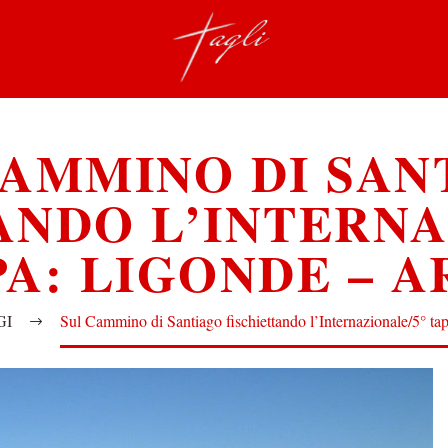
CAMMINO DI SAN
ANDO L’INTERNA
A: LIGONDE – 
GI
Sul Cammino di Santiago fischiettando l’Internazionale/5° t