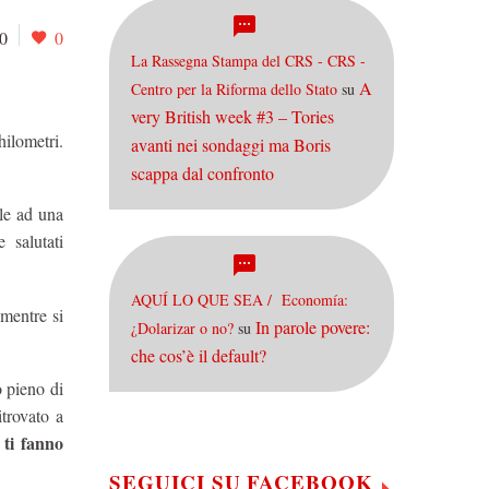
0
0
La Rassegna Stampa del CRS - CRS -
A
Centro per la Riforma dello Stato
su
very British week #3 – Tories
hilometri.
avanti nei sondaggi ma Boris
scappa dal confronto
le ad una
 salutati
AQUÍ LO QUE SEA / Economía:
 mentre si
In parole povere:
¿Dolarizar o no?
su
che cos’è il default?
o pieno di
trovato a
 ti fanno
SEGUICI SU FACEBOOK