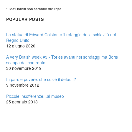
(ancora) profondamente sessista. Per assurdo, a un altissimo
*
I dati forniti non saranno divulgati
grado sociale di razzismo…
POPULAR POSTS
0
0
12 Nov 2012
La statua di Edward Colston e il retaggio della schiavitù nel
Dieci espressioni della pubblicità entrate nella nostra cultura
Regno Unito
Le usiamo quotidianamente, o quasi. Talvolta non abbiamo
12 giugno 2020
neanche più la consapevolezza della loro origine. Eppure
derivano tutte da lì:…
A very British week #3 - Tories avanti nei sondaggi ma Boris
scappa dal confronto
0
0
30 novembre 2019
02 Set 2013
In parole povere: che cos'è il default?
Intervista a Guido Carpi: un viaggio nella Russia del “nostal-
9 novembre 2012
presente” all’inizio dell’ultimo mandato di Putin
Della Russia, sappiamo i numeri. Sappiamo – fin dai banchi
Piccole insofferenze...al museo
delle elementari – di un paese sterminato disteso su due…
25 gennaio 2013
0
0
27 Mar 2018
Mi sono perso ad Istanbul con De Amicis (!) e non mi trovano