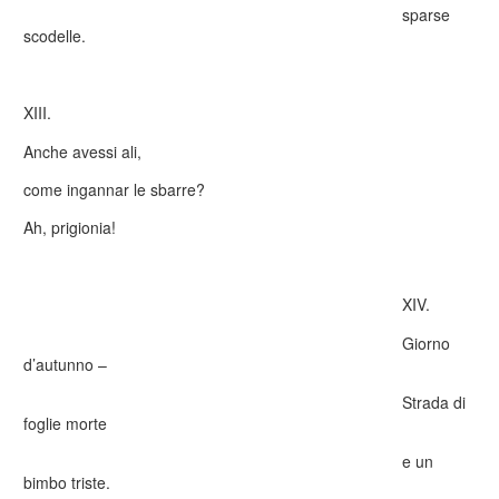
sparse
scodelle.
XIII.
Anche avessi ali,
come ingannar le sbarre?
Ah, prigionia!
XIV.
Giorno
d’autunno –
Strada di
foglie morte
e un
bimbo triste.