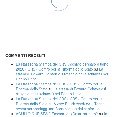
Second Life, MySpace e Google Buzz: che fine hanno fatto?
Second Life Di proprietà della società americana Linden Lab, a
un certo punto sembrava essere, per antonomasia, il web 2.0:
…
COMMENTI RECENTI
0
0
La Rassegna Stampa del CRS. Archivio gennaio-giugno
17 Giu 2013
2020 - CRS - Centro per la Riforma dello Stato
su
La
statua di Edward Colston e il retaggio della schiavitù nel
Piccole insofferenze… linguistiche
Regno Unito
Non sopporto i puntini di sospensione usati con la frequenza
La Rassegna Stampa del CRS - CRS - Centro per la
delle virgole. Non sopporto l’avverbio di luogo “dentro” quando
Riforma dello Stato
su
La statua di Edward Colston e il
segue…
retaggio della schiavitù nel Regno Unito
0
0
La Rassegna Stampa del CRS - CRS - Centro per la
Riforma dello Stato
su
A very British week #3 – Tories
16 Nov 2012
avanti nei sondaggi ma Boris scappa dal confronto
AQUÍ LO QUE SEA / Economía: ¿Dolarizar o no?
su
In
Autopubblicazione: la nuova frontiera dell’editoria