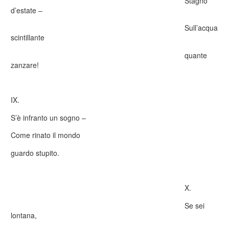
Stagno
d’estate –
Sull’acqua
scintillante
quante
zanzare!
IX.
S’è infranto un sogno –
Come rinato il mondo
guardo stupito.
X.
Se sei
lontana,