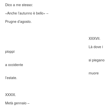
Dico a me stesso:
«Anche l’autunno è bello» –
Prugne d’agosto.
XXXVII.
Là dove i
pioppi
si piegano
a occidente
muore
l’estate.
XXXIX.
Metà gennaio –