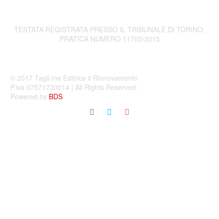
Da bambino, “Alice nel Paese delle meraviglie” era il mio
cartone animato preferito (e lo è tutt’ora). Quella dello Stregatto
era…
TESTATA REGISTRATA PRESSO IL TRIBUNALE DI TORINO,
PRATICA NUMERO 11705/2015
0
0
27 Mar 2013
Mordayn – Racconto onirico sulle orme di Lovecraft
© 2017 Tagli.me Editrice il Rinnovamento
[vagamente ispirato a “Il Loto Nero” di H.P. Lovecraft] Stinto e
P.iva 07571730014 | All Rights Reserved.
pallido, freddo, distante e debole il sole sorgeva pigramente…
Powered by
BDS
0
0
24 Feb 2013
Definizioni complesse/4: Partito d’area
Forza Nuova, CasaPound, Movimento Sociale-Fiamma
Tricolore: a questi tre nomi principali si aggiungono Movimento
(Idea) Sociale, Fascismo e Libertà-Partito…
0
0
03 Dic 2012
Gli Ultras del Nordafrica e il loro ruolo nella Primavera Araba