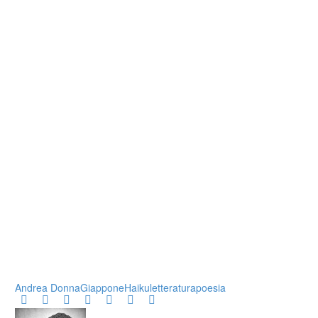
Andrea Donna
Giappone
Haiku
letteratura
poesia