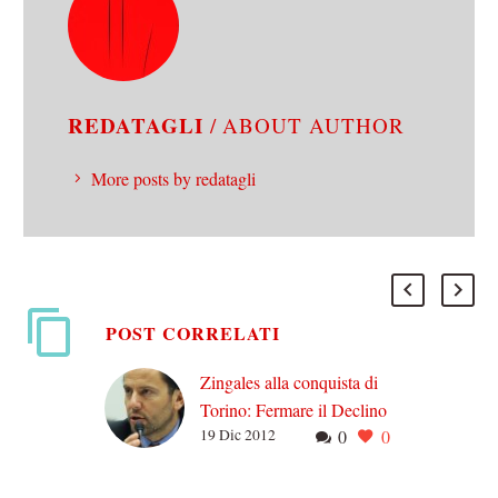
REDATAGLI
/ ABOUT AUTHOR
More posts by redatagli
POST CORRELATI
Zingales alla conquista di
Torino: Fermare il Declino
19 Dic 2012
0
0
si presenta in Piemonte
Si è svolta nella serata di
ieri la conferenza di Luigi