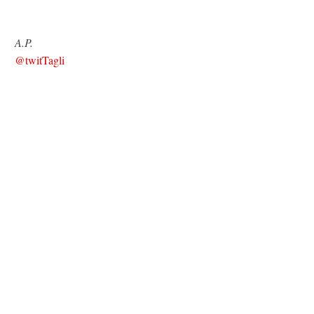
A.P.
@twitTagli