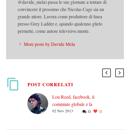
@davide_mela) passa le sue giornate a tentare di
convincere il prossimo che Nicolas Cage sia un
grande attore. Lavora come produttore di linea
presso Grey Ladder e, quando qualcuno glielo
permette, come autore televisivo.mente.
More posts by Davide Mela
POST CORRELATI
Lou Reed, facebook, il
commiato globale e la
02 Nov 2013
0
0
nostra storia in una
chiacchiera
Il caso di Lou Reed può