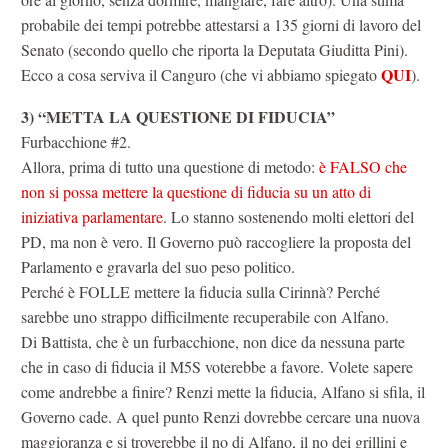
probabile dei tempi potrebbe attestarsi a 135 giorni di lavoro del
Senato (secondo quello che riporta la Deputata Giuditta Pini).
QUI
Ecco a cosa serviva il Canguro (che vi abbiamo spiegato
).
3) “METTA LA QUESTIONE DI FIDUCIA”
Furbacchione #2.
Allora, prima di tutto una questione di metodo:
è FALSO che
non si possa mettere la questione di fiducia su un atto di
iniziativa parlamentare
. Lo stanno sostenendo molti elettori del
PD, ma non è vero. Il Governo può raccogliere la proposta del
Parlamento e gravarla del suo peso politico.
Perché è FOLLE mettere la fiducia sulla Cirinnà? Perché
sarebbe uno strappo difficilmente recuperabile con Alfano.
Di Battista, che è un furbacchione, non dice da nessuna parte
che in caso di fiducia il M5S voterebbe a favore. Volete sapere
come andrebbe a finire? Renzi mette la fiducia, Alfano si sfila, il
Governo cade. A quel punto Renzi dovrebbe cercare una nuova
maggioranza e si troverebbe il no di Alfano, il no dei grillini e