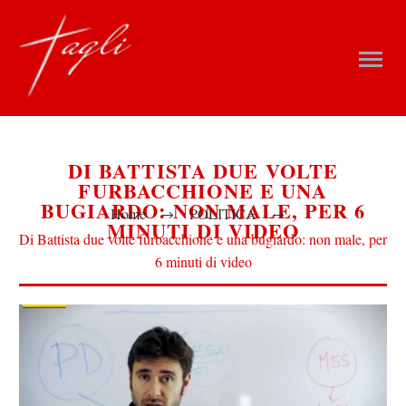
DI BATTISTA DUE VOLTE
FURBACCHIONE E UNA
BUGIARDO: NON MALE, PER 6
Home
POLITICA
MINUTI DI VIDEO
Di Battista due volte furbacchione e una bugiardo: non male, per
6 minuti di video