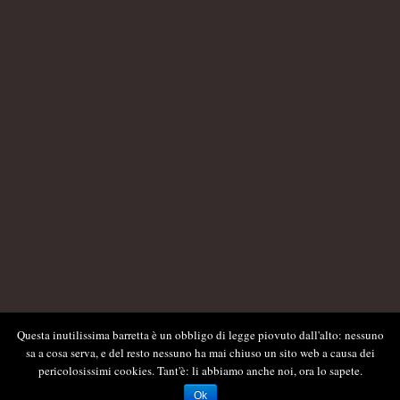
Questa inutilissima barretta è un obbligo di legge piovuto dall'alto: nessuno
sa a cosa serva, e del resto nessuno ha mai chiuso un sito web a causa dei
pericolosissimi cookies. Tant'è: li abbiamo anche noi, ora lo sapete.
Ok