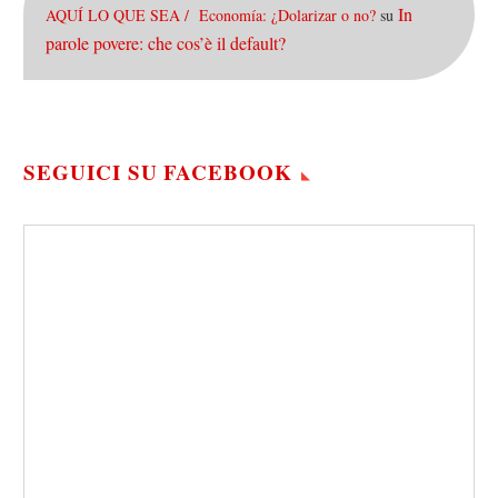
In
AQUÍ LO QUE SEA / Economía: ¿Dolarizar o no?
su
parole povere: che cos’è il default?
SEGUICI SU FACEBOOK