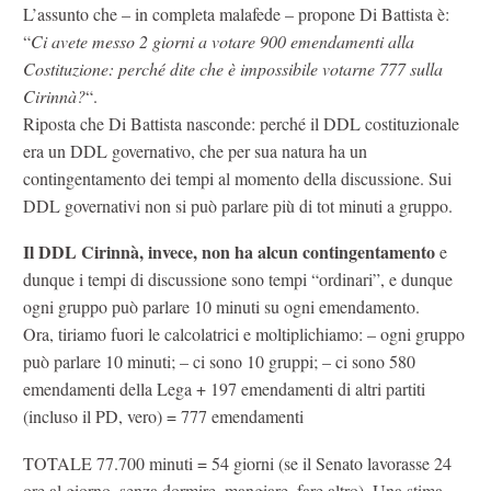
L’assunto che – in completa malafede – propone Di Battista è:
“
Ci avete messo 2 giorni a votare 900 emendamenti alla
Costituzione: perché dite che è impossibile votarne 777 sulla
Cirinnà?
“.
Riposta che Di Battista nasconde: perché il DDL costituzionale
era un DDL governativo, che per sua natura ha un
contingentamento dei tempi al momento della discussione. Sui
DDL governativi non si può parlare più di tot minuti a gruppo.
Il DDL Cirinnà, invece, non ha alcun contingentamento
e
dunque i tempi di discussione sono tempi “ordinari”, e dunque
ogni gruppo può parlare 10 minuti su ogni emendamento.
Ora, tiriamo fuori le calcolatrici e moltiplichiamo: – ogni gruppo
può parlare 10 minuti; – ci sono 10 gruppi; – ci sono 580
emendamenti della Lega + 197 emendamenti di altri partiti
(incluso il PD, vero) = 777 emendamenti
TOTALE 77.700 minuti = 54 giorni (se il Senato lavorasse 24
ore al giorno, senza dormire, mangiare, fare altro). Una stima