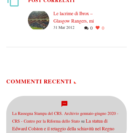
POST CORRELATI
Le lacrime di Ibrox –
Glasgow Rangers, mi
31 Mar 2012
0
0
mancherete
La cosa che colpisce
entrando nelle città
britanniche è l’odore. Un
odore di rancido, di cucina
fatta male. Di olio…
COMMENTI RECENTI
La Rassegna Stampa del CRS. Archivio gennaio-giugno 2020 -
La statua di
CRS - Centro per la Riforma dello Stato
su
Edward Colston e il retaggio della schiavitù nel Regno