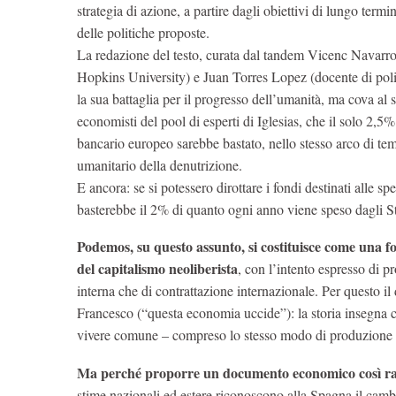
strategia di azione, a partire dagli obiettivi di lungo term
delle politiche proposte.
La redazione del testo, curata dal tandem Vicenc Navarro 
Hopkins University) e Juan Torres Lopez (docente di polit
la sua battaglia per il progresso dell’umanità, ma cova al
economisti del pool di esperti di Iglesias, che il solo 2,5%
bancario europeo sarebbe bastato, nello stesso arco di tem
umanitario della denutrizione.
E ancora: se si potessero dirottare i fondi destinati alle sp
basterebbe il 2% di quanto ogni anno viene speso dagli St
Podemos, su questo assunto, si costituisce come una forz
del capitalismo neoliberista
, con l’intento espresso di p
interna che di contrattazione internazionale. Per questo il
Francesco (“questa economia uccide”): la storia insegna c
vivere comune – compreso lo stesso modo di produzione capit
Ma perché proporre un documento economico così ra
stime nazionali ed estere riconoscono alla Spagna il cambi