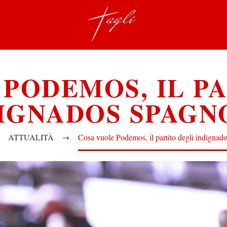
PODEMOS, IL P
IGNADOS SPAGN
ATTUALITÀ
Cosa vuole Podemos, il partito degli indignad