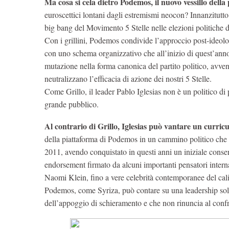
Ma cosa si cela dietro Podemos, il nuovo vessillo della 
euroscettici lontani dagli estremismi neocon? Innanzitutto
big bang del Movimento 5 Stelle nelle elezioni politiche 
Con i grillini, Podemos condivide l’approccio post-ideolo
con uno schema organizzativo che all’inizio di quest’anno
mutazione nella forma canonica del partito politico, avven
neutralizzano l’efficacia di azione dei nostri 5 Stelle.
Come Grillo, il leader Pablo Iglesias non è un politico di
grande pubblico.
Al contrario di Grillo, Iglesias può vantare un curricu
della piattaforma di Podemos in un cammino politico che è
2011, avendo conquistato in questi anni un iniziale consen
endorsement firmato da alcuni importanti pensatori interna
Naomi Klein, fino a vere celebrità contemporanee del c
Podemos, come Syriza, può contare su una leadership solida
dell’appoggio di schieramento e che non rinuncia al confron