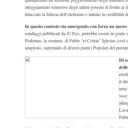
atteggiamento remissivo degli ultimi governi di fronte ai d
intaccato la fiducia dell’elettorato e minato la credibilità
In questo contesto sta emergendo con forza un nuovo s
sondaggi pubblicati da
El Pais
, potrebbe essere in grado 
Podemos, la creatura di Pablo “el Coleta” Iglesias (così c
spagnolo, superando di diversi punti i Popolari del premi
Di s
dell
eredi
il di
urne 
voce 
allar
Lava
Pablo