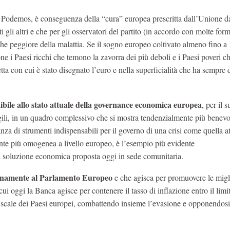
i Podemos, è conseguenza della “cura” europea prescritta dall’Unione d
ti gli altri e che per gli osservatori del partito (in accordo con molte for
che peggiore della malattia. Se il sogno europeo coltivato almeno fino a
ne i Paesi ricchi che temono la zavorra dei più deboli e i Paesi poveri c
etta con cui è stato disegnato l’euro e nella superficialità che ha sempre d
ibile allo stato attuale della governance economica europea
, per il s
agili, in un quadro complessivo che si mostra tendenzialmente più benevo
nza di strumenti indispensabili per il governo di una crisi come quella at
ente più omogenea a livello europeo, è l’esempio più evidente
na soluzione economica proposta oggi in sede comunitaria.
ienamente al Parlamento Europeo
e che agisca per promuovere le migl
i oggi la Banca agisce per contenere il tasso di inflazione entro il limi
fiscale dei Paesi europei, combattendo insieme l’evasione e opponendosi