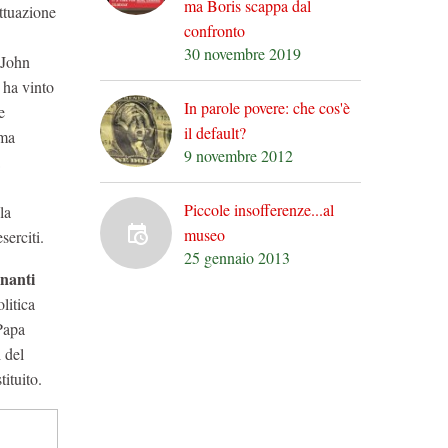
ma Boris scappa dal
attuazione
confronto
30 novembre 2019
 John
 ha vinto
In parole povere: che cos'è
e
il default?
ema
9 novembre 2012
Piccole insofferenze...al
la
museo
serciti.
25 gennaio 2013
inanti
litica
 Papa
 del
ituito.