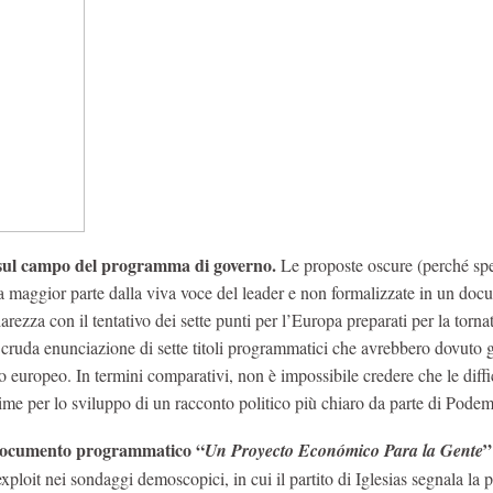
ra sul campo del programma di governo.
Le proposte oscure (perché sp
la maggior parte dalla viva voce del leader e non formalizzate in un do
iarezza con il tentativo dei sette punti per l’Europa preparati per la torna
 cruda enunciazione di sette titoli programmatici che avrebbero dovuto g
o europeo. In termini comparativi, non è impossibile credere che le diffi
lissime per lo sviluppo di un racconto politico più chiaro da parte di Pode
l documento programmatico “
”
Un Proyecto Económico Para la Gente
xploit nei sondaggi demoscopici, in cui il partito di Iglesias segnala la 