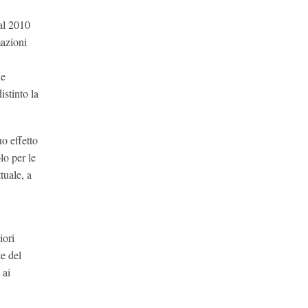
al 2010
mazioni
he
istinto la
uo effetto
lo per le
tuale, a
iori
te del
 ai