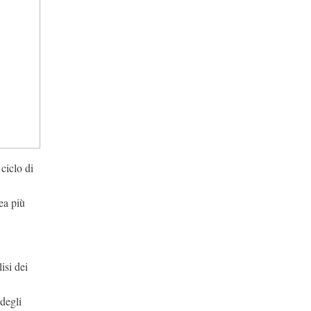
ciclo di
ea più
isi dei
 degli