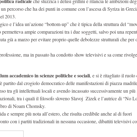
politica radicale
che stuzzica i delusi grillini e rilancia le ambizioni deg
 un percorso che ha dei punti in comune con l’ascesa di Syriza in Grecia
del 2013.
gico e l’idea un’azione “bottom-up” che è tipica della struttura del “mo
 permetteva ampie comparazioni tra i due soggetti, salvo poi una repen
uta già a marzo per evitare proprio quelle debolezze strutturali che per 
 professione, ma in passato ha condotto show televisivi e sa come rivolge
lum accademico in scienze politiche e sociali
, e si è ritagliato il ruolo
 partito dal crogiolo democratico delle manifestazioni di piazza madril
so tra gli intellettuali locali e avendo incassato successivamente un pi
zionali, tra i quali il filosofo sloveno Slavoj Zizek e l’autrice di “No 
alibro di Noam Chomsky.
 e sempre più nota all’estero, che risulta credibile anche al di fuori
to con i partiti tradizionali in nessuna occasione, dibattiti televisivi c