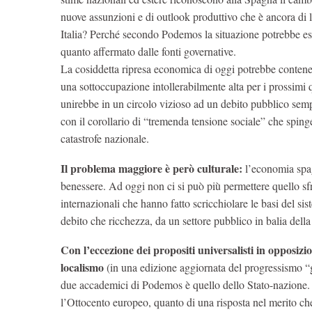
nuove assunzioni e di outlook produttivo che è ancora di l
Italia? Perché secondo Podemos la situazione potrebbe e
quanto affermato dalle fonti governative.
La cosiddetta ripresa economica di oggi potrebbe contener
una sottoccupazione intollerabilmente alta per i prossimi q
unirebbe in un circolo vizioso ad un debito pubblico sempr
con il corollario di “tremenda tensione sociale” che spinge
catastrofe nazionale.
Il problema maggiore è però culturale:
l’economia spag
benessere. Ad oggi non ci si può più permettere quello sfr
internazionali che hanno fatto scricchiolare le basi del 
debito che ricchezza, da un settore pubblico in balia della 
Con l’eccezione dei propositi universalisti in opposizi
localismo
(in una edizione aggiornata del progressismo “gl
due accademici di Podemos è quello dello Stato-nazione. 
l’Ottocento europeo, quanto di una risposta nel merito che 