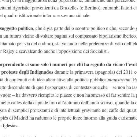
ettami rigoristici provenienti da Bruxelles (e Berlino), entrambi fattori 
 del quadro istituzionale interno e sovranazionale.
oggetto politico
, che è già parte dello scontro politico e che, secondo g
in un futuro vicino di voltare pagina sul compassato bipolarismo iberico.
hiamato per via del codino), sta volando nelle preferenze di voto dell’el
er Rajoy e scavalcando anche l’opposizione dei Socialisti.
orprendente ci sono solo i numeri per chi ha seguito da vicino l’evo
e proteste degli Indignados
durante la primavera (spagnola) del 2011 c
tà di contenuti e di idee alternative alla politica pubblica
mainstream
. P
retto discendente di quell’esperienza di contestazione che – se non ha las
vuote – ha davvero riempito le piazze e non ha smesso di far sentire la 
nelle calles della capitale fino all’autunno dell’anno scorso, quando la 
gata di semplici protestanti e di intellettuali gravitante nei caffè del quart
piés di Madrid ha radunato le proprie forze intorno alla guida carismati
 Iglesias.