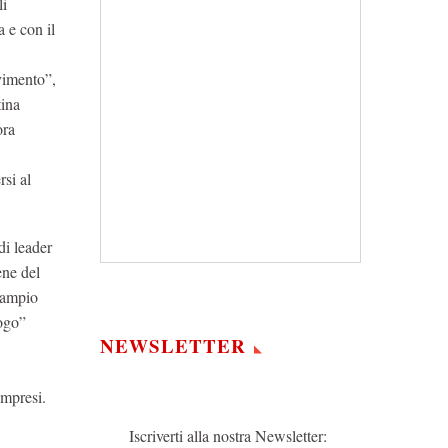
li
 e con il
vimento”,
tina
ora
rsi al
 di leader
ene del
ù ampio
Logo”
NEWSLETTER
ompresi.
Iscriverti alla nostra Newsletter: