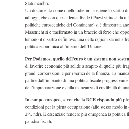
Stati membri.
Un documento come quello odierno, sostiene lo scritto d
ad oggi, che con questa lente divide i Paesi virtuosi da tut
politiche euroscettiche del Continente) si è dimostrata an
Maastricht si è trasformato in un braccio di ferro che oppo
temono il disastro definitivo, una delle ragioni sta nella fr
politica economica all’interno dell’Unione.
Per Podemos, quello dell’euro è un sistema non sosten
di favorire economie più solide a scapito di quelle più fr
grandi corporazioni e per i vertici della finanza. La manca
partire dall’impianto di una politica fiscale progressivam
dell’impreparazione e della mancanza di credibilità di u
In campo europeo, serve che la BCE risponda più p
condizioni per la piena occupazione (allo stesso modo in cu
2%, ndr). È essenziale rendere più omogenea la politica 
paradisi fiscali.