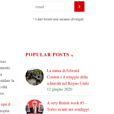
*
I dati forniti non saranno divulgati
POPULAR POSTS
esso
cumento
La statua di Edward
ta
Colston e il retaggio della
uidare la
schiavitù nel Regno Unito
coltà
12 giugno 2020
mos.
A very British week #3 -
(
qui il
Tories avanti nei sondaggi
propria