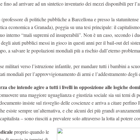
ine fino ad arrivare ad un sintetico inventario dei mezzi disponibili per l’
(professore di politiche pubbliche a Barcellona e presso la statunitense
ica economica a Granada), poggia su una tesi principale: il capitalismo
 suo interno “mali supremi ed insuperabili”. Non è un caso, secondo i du
 degli aiuti pubblici messi in gioco in questi anni per il bail-out del sist
po, a salvare le popolazioni mondiali più a rischio dall’eterno problema
ese militari verso l’istruzione infantile, per mandare tutti i bambini a scuo
ati mondiali per l’approvvigionamento di armi e l’addestramento degli e
a che intende agire a tutti i livelli in opposizione alle logiche dom
romuovere una maggiore uguaglianza e giustizia sociale sia sui temi di po
 documento insiste sul risveglio delle coscienze e arriva a citare perfino
he esiste sempre un’alternativa, e che alcuni dei più grandi avanzamenti
alista – sono riusciti a prevalere solo attraverso la lotta al potere cost
dicale
proprio quando le
o di marcia in termini di