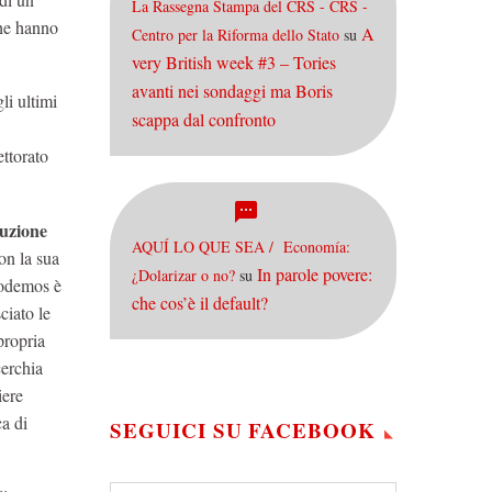
La Rassegna Stampa del CRS - CRS -
che hanno
A
Centro per la Riforma dello Stato
su
very British week #3 – Tories
avanti nei sondaggi ma Boris
li ultimi
scappa dal confronto
ettorato
luzione
AQUÍ LO QUE SEA / Economía:
on la sua
In parole povere:
¿Dolarizar o no?
su
odemos è
che cos’è il default?
ciato le
propria
cerchia
iere
ca di
SEGUICI SU FACEBOOK