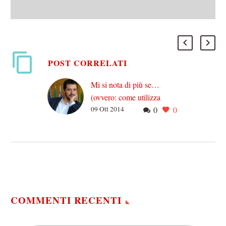
POST CORRELATI
Mi si nota di più se…
(ovvero: come utilizza
09 Ott 2014
0
0
Salvini i social network)
A volte mi piacerebbe
trasformarmi in uno
scarafaggio per andare a
sorvegliare la giornata-tipo
di persone che ogni 30-60
minuti…
COMMENTI RECENTI