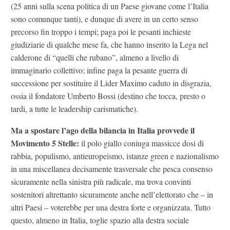
(25 anni sulla scena politica di un Paese giovane come l’Italia
sono comunque tanti), e dunque di avere in un certo senso
precorso fin troppo i tempi; paga poi le pesanti inchieste
giudiziarie di qualche mese fa, che hanno inserito la Lega nel
calderone di “quelli che rubano”, almeno a livello di
immaginario collettivo; infine paga la pesante guerra di
successione per sostituire il Lider Maximo caduto in disgrazia,
ossia il fondatore Umberto Bossi (destino che tocca, presto o
tardi, a tutte le leadership carismatiche).
Ma a spostare l’ago della bilancia in Italia provvede il
Movimento 5 Stelle:
il polo giallo coniuga massicce dosi di
rabbia, populismo, antieuropeismo, istanze green e nazionalismo
in una miscellanea decisamente trasversale che pesca consenso
sicuramente nella sinistra più radicale, ma trova convinti
sostenitori altrettanto sicuramente anche nell’elettorato che – in
altri Paesi – voterebbe per una destra forte e organizzata. Tutto
questo, almeno in Italia, toglie spazio alla destra sociale