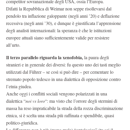
competitor sovranazionale degli USA, ossia l’Europa.
Difatti la Repubblica di Weimar non seppe risollevarsi dal
pendolo tra inflazione galoppante (negli anni ’20) e deflazione
recessiva (negli anni ’30), e dunque è giustificata l’apprensione
degli analisti internazionali: la speranza è che le istituzioni
europee attuali siano sufficientemente valide per resistere
all’urto.
Il terzo parallelo riguarda la xenofobia,
la paura degli
stranieri e in generale dei diversi: fu questo uno dei tasti meglio
utilizzati dal Führer – se così si può dire – per cementare lo
stremato popolo tedesco in una dialettica di opposizione contro
l’etnia giudea.
Anche oggi i conflitti sociali vengono polarizzati in una
dialettica “
noi vs loro
“: ma visto che l’orrore degli stermini di
massa ha reso impraticabile la strada della rozza discriminazione
etnica, si è scelta una strada più raffinata e spendibile, quasi
politico-giuridica.
La differenza non è più (meno male) “ontologica” (tu sei il