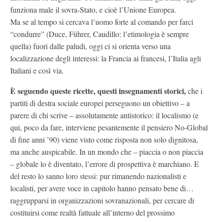
funziona male il sovra-Stato, e cioè l’Unione Europea.
Ma se al tempo si cercava l’uomo forte al comando per farci
“condurre” (Duce, Führer, Caudillo: l’etimologia è sempre
quella) fuori dalle paludi, oggi ci si orienta verso una
localizzazione degli interessi: la Francia ai francesi, l’Italia agli
Italiani e così via.
È seguendo queste ricette, questi insegnamenti storici,
che i
partiti di destra sociale europei perseguono un obiettivo – a
parere di chi scrive – assolutamente antistorico: il localismo (e
qui, poco da fare, interviene pesantemente il pensiero No-Global
di fine anni ’90) viene visto come risposta non solo dignitosa,
ma anche auspicabile. In un mondo che – piaccia o non piaccia
– globale lo è diventato, l’errore di prospettiva è marchiano. E
del resto lo sanno loro stessi: pur rimanendo nazionalisti e
localisti, per avere voce in capitolo hanno pensato bene di…
raggrupparsi in organizzazioni sovranazionali, per cercare di
costituirsi come realtà fattuale all’interno del prossimo