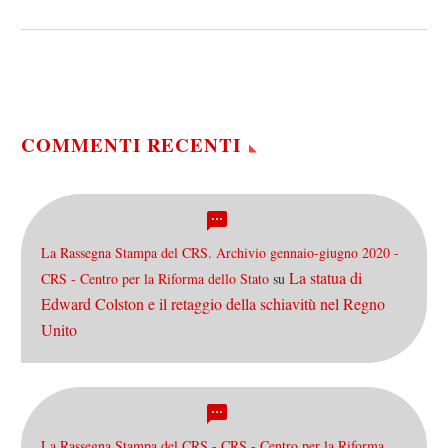
Che storia è, solo Sky può
permettersi di allestire un
confronto a tre in occasione
delle Primarie del PD?
Non…
COMMENTI RECENTI
La Rassegna Stampa del CRS. Archivio gennaio-giugno 2020 -
La statua di
CRS - Centro per la Riforma dello Stato
su
Edward Colston e il retaggio della schiavitù nel Regno
Unito
La Rassegna Stampa del CRS - CRS - Centro per la Riforma