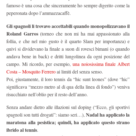
famoso è una cosa che sinceramente ho sempre digerito come la
peperonata dopo l’ammazzacaffè.
Gli spagnoli li trovavo accettabili quando monopolizzavano il
Roland Garros
(torneo che non mi ha mai appassionato alla
follia, e che nel mio gusto è il quarto Slam per importanza) e
quivi si dividevano la finale a suon di rovesci bimani (o quando
andava bene in back) e dritti lungolinea da ogni posizione del
campo. Mi ricordo, per esempio,
una noiosissima finale Albert
Costa – Mosquito Ferrero
ai limiti del senza senso.
Poi, giustamente, il loro tennis da “hic sunt leones” (dove “hic”
significava “mezzo metro al di qua della linea di fondo”) veniva
risucchiato nell’oblio per il resto dell’anno.
Senza andare dietro alle illazioni sul doping (“Ecco, gli sportivi
Nadal ha applicato la
spagnoli son tutti drogati”: siamo seri…),
maratona alla pesistica; quindi, ha applicato questo strano
ibrido al tennis
.