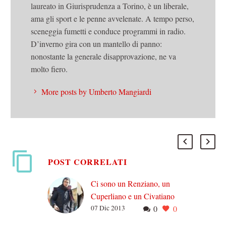
laureato in Giurisprudenza a Torino, è un liberale,
ama gli sport e le penne avvelenate. A tempo perso,
sceneggia fumetti e conduce programmi in radio.
D’inverno gira con un mantello di panno:
nonostante la generale disapprovazione, ne va
molto fiero.
More posts by Umberto Mangiardi
POST CORRELATI
Ci sono un Renziano, un
Cuperliano e un Civatiano
07 Dic 2013
0
0
– Intervista-confronto a tre
militanti