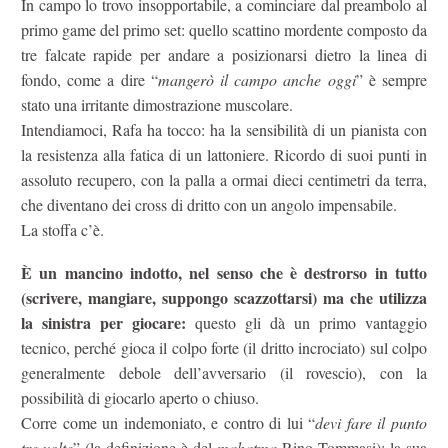
In campo lo trovo insopportabile, a cominciare dal preambolo al
primo game del primo set: quello scattino mordente composto da
tre falcate rapide per andare a posizionarsi dietro la linea di
fondo, come a dire “
mangerò il campo anche oggi
” è sempre
stato una irritante dimostrazione muscolare.
Intendiamoci, Rafa ha tocco: ha la sensibilità di un pianista con
la resistenza alla fatica di un lattoniere. Ricordo di suoi punti in
assoluto recupero, con la palla a ormai dieci centimetri da terra,
che diventano dei cross di dritto con un angolo impensabile.
La stoffa c’è.
È un mancino indotto, nel senso che è destrorso in tutto
(scrivere, mangiare, suppongo scazzottarsi) ma che utilizza
la sinistra per giocare:
questo gli dà un primo vantaggio
tecnico, perché gioca il colpo forte (il dritto incrociato) sul colpo
generalmente debole dell’avversario (il rovescio), con la
possibilità di giocarlo aperto o chiuso.
Corre come un indemoniato, e contro di lui “
devi fare il punto
tre volte
” (la definizione è del
mahatma
Rino Tommasi): la sua