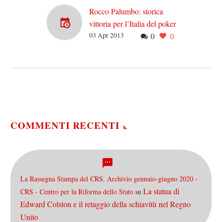
Rocco Palumbo: storica
vittoria per l’Italia del poker
03 Apr 2013
0
0
Se siete appassionati
sportivi, ma come per tanta
gente questo per voi
implica seguire
principalmente il calcio, e
marginalmente qualche…
COMMENTI RECENTI
La Rassegna Stampa del CRS. Archivio gennaio-giugno 2020 -
La statua di
CRS - Centro per la Riforma dello Stato
su
Edward Colston e il retaggio della schiavitù nel Regno
Unito