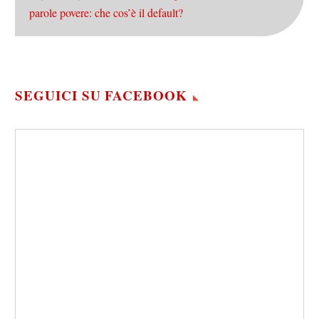
parole povere: che cos’è il default?
SEGUICI SU FACEBOOK