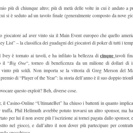
emio più di chiunque altro; più di metà delle volte in cui è andato a 
n cui si è seduto ad un tavolo finale (generalmente composto da nove gio
ico giocatore ad aver vinto sia il Main Event europeo che quello amer
 List” – la classifica dei guadagni dei giocatori di poker di tutti i temp
cinque
Ivey è tornato ai tavoli, e ha infilato la bellezza di
tavoli fin
 il “
Big One
“, torneo di beneficenza da un milione di dollari di is
no vinto più soldi. Non importa se la vittoria di Greg Merson del M
 premio di “Player of the Year”: la storia dell’anno è il suo doppio trionf
ovocare questo exploit? Beh, diverse cose.
r, il Casino-Online “UltimateBet” ha chiuso i battenti in quanto implic
 truffa. Phil Hellmuth avrebbe potuto trovarsi un altro sponsor, ma ha
o per lui il non avere più l’iscrizione ai tornei pagata dallo sponsor, e
estito nel gioco), e dall’altro il non dover più partecipare per contra
acondo spocchioso.