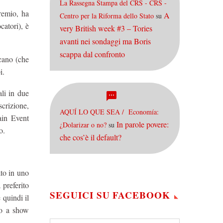
La Rassegna Stampa del CRS - CRS -
premio, ha
A
Centro per la Riforma dello Stato
su
catori), è
very British week #3 – Tories
avanti nei sondaggi ma Boris
scappa dal confronto
icano (che
i.
ali in due
crizione,
AQUÍ LO QUE SEA / Economía:
ain Event
In parole povere:
¿Dolarizar o no?
su
o.
che cos’è il default?
ato in uno
 preferito
SEGUICI SU FACEBOOK
 quindi il
tto a show