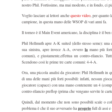
nostro Phil. Fortissimo, ma mai modesto, e in fondo, ci pi
Voglio lasciare ai lettori anche
questo video
, per quanto l
campione, in questa mano delle WSOP di vari anni fa.
Il torneo è il Main Event americano, la disciplina è il b
Phil Hellmuth apre A-K suited (dello stesso seme): una de
la
sua sinistra, apre invece A-A, ovvero
mano più forte
comuni), e giustamente,effettua un contro-rilancio. Tutt
Scendono così le prime tre carte comuni: 4-4-A.
Ora, una piccola analisi da giocatore: Phil Hellmuth in 
di una delle mani più forti possibili: infatti, nessun gi
giocatore (capace) con una mano contenente un 4 (compre
contro-rilancio preflop (prima che vengano servite le cart
Quindi, dal momento che non sono possibili scale o color
proprio
problema è che il suo avversario ha
full di assi e 