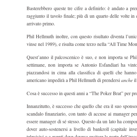
Basterebbero queste tre cifre a definirlo: è andato a pr
raggiunto il tavolo finale; più di un quarto delle volte i
arrivato primo.
Phil Hellmuth inoltre, con questo risultato diventa l’un
vinse nel 1989), e risulta come terzo nella “All Time Money
Quest’anno il palcoscenico è suo, e non importa se Phil 
settimane, non importa se Antonio Esfandiari ha vinto
piazzandosi in cima alla classifica di quelli che han
americano impedirà a Phil Hellmuth di prendersi
anche
il
Cosa è successo in questi anni a “The Poker Brat” per pr
Innanzitutto, è successo che quello che era il suo sponso
scandalo finanziario, con tanto di accuse ai manager per
essere manager di sé stesso. Questo da un lato ha comportat
dover auto-sostenersi a livello di bankroll (capitale inv
televisivi o a eventi dove doveva recitare la parte dell’ir