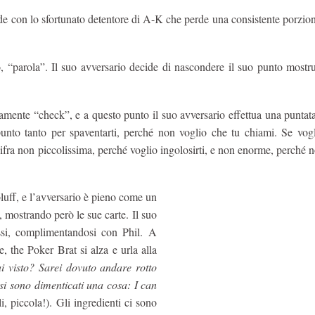
lude con lo sfortunato detentore di A-K che perde una consistente porzio
, “parola”. Il suo avversario decide di nascondere il suo punto mostru
amente “check”, e a questo punto il suo avversario effettua una puntat
nto tanto per spaventarti, perché non voglio che tu chiami. Se vogl
fra non piccolissima, perché voglio ingolosirti, e non enorme, perché 
bluff, e l’avversario è pieno come un
 mostrando però le sue carte. Il suo
 assi, complimentandosi con Phil. A
, the Poker Brat si alza e urla alla
i visto? Sarei dovuto andare rotto
 si sono dimenticati una cosa: I can
i, piccola!). Gli ingredienti ci sono