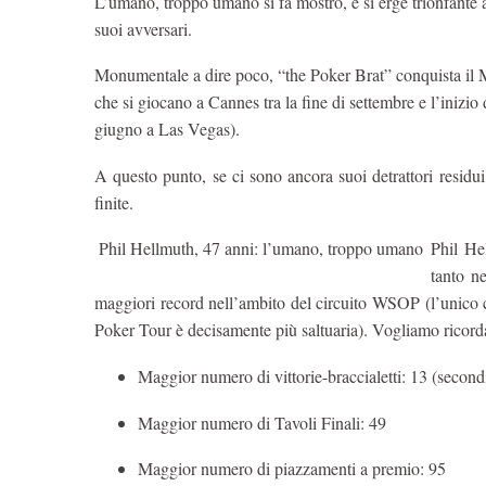
L’umano, troppo umano si fa mostro, e si erge trionfante 
suoi avversari.
Monumentale a dire poco, “the Poker Brat” conquista il 
che si giocano a Cannes tra la fine di settembre e l’inizio
giugno a Las Vegas).
A questo punto, se ci sono ancora suoi detrattori residu
finite.
Phil Hellmuth, 47 anni: l’umano, troppo umano
Phil He
tanto ne
maggiori record nell’ambito del circuito WSOP (l’unico ch
Poker Tour è decisamente più saltuaria). Vogliamo ricord
Maggior numero di vittorie-braccialetti: 13 (second
Maggior numero di Tavoli Finali: 49
Maggior numero di piazzamenti a premio: 95