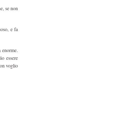
ne, se non
oso, e fa
a enorme.
io essere
non voglio