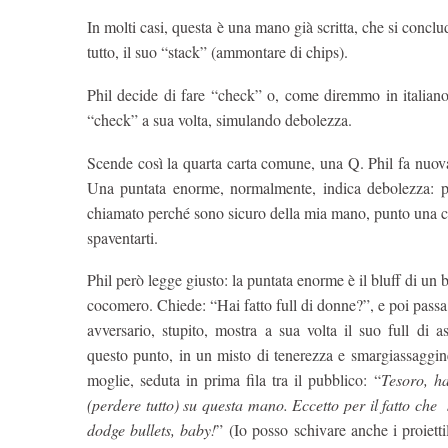
In molti casi, questa è una mano già scritta, che si conc
tutto, il suo “stack” (ammontare di chips).
Phil decide di fare “check” o, come diremmo in italiano
“check” a sua volta, simulando debolezza.
Scende così la quarta carta comune, una Q. Phil fa nuov
Una puntata enorme, normalmente, indica debolezza: pu
chiamato perché sono sicuro della mia mano, punto una ci
spaventarti.
Phil però legge giusto: la puntata enorme è il bluff di un 
cocomero. Chiede: “Hai fatto full di donne?”, e poi passa,
avversario, stupito, mostra a sua volta il suo full di
questo punto, in un misto di tenerezza e smargiassaggine
moglie, seduta in prima fila tra il pubblico: “
Tesoro, ha
(perdere tutto) su questa mano. Eccetto per il fatto che
dodge bullets, baby!
” (Io posso schivare anche i proiettil