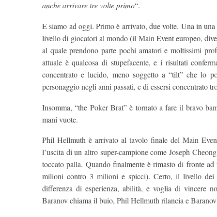
anche arrivare tre volte primo
“.
E siamo ad oggi. Primo è arrivato, due volte. Una in una v
livello di giocatori al mondo (il Main Event europeo, div
al quale prendono parte pochi amatori e moltissimi profes
attuale è qualcosa di stupefacente, e i risultati confe
concentrato e lucido, meno soggetto a “tilt” che lo 
personaggio negli anni passati, e di essersi concentrato tr
Insomma, “the Poker Brat” è tornato a fare il bravo ba
mani vuote.
Phil Hellmuth è arrivato al tavolo finale del Main Ev
l’uscita di un altro super-campione come Joseph Cheong a
toccato palla. Quando finalmente è rimasto di fronte ad 
milioni contro 3 milioni e spicci). Certo, il livello d
differenza di esperienza, abilità, e voglia di vincere
Baranov chiama il buio, Phil Hellmuth rilancia e Baranov 