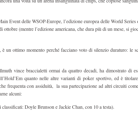
ancora una volta su un’arena insanguinata di chips, che copiose sanguin
Main Event delle WSOP-Europe, l’edizione europea delle World Series 
 di ottobre (mentre l’edizione americana, che dura più di un mese, si gio
i, è un ottimo momento perché facciano voto di silenzio duraturo: le 
llmuth vince braccialetti ormai da quattro decadi, ha dimostrato di es
ll’Hold’Em quanto nelle altre varianti di poker sportivo, ed è titolare 
e frequenta con assiduità, la sua partecipazione ad altri circuiti com
arne alcuni:
i classificati: Doyle Brunson e Jackie Chan, con 10 a testa).