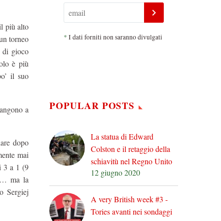
l più alto
*
I dati forniti non saranno divulgati
 un torneo
o di gioco
olo è più
o’ il suo
POPULAR POSTS
mangono a
La statua di Edward
lare dopo
Colston e il retaggio della
lmente mai
schiavitù nel Regno Unito
i 3 a 1 (9
12 giugno 2020
ta… ma la
o Sergiej
A very British week #3 -
Tories avanti nei sondaggi