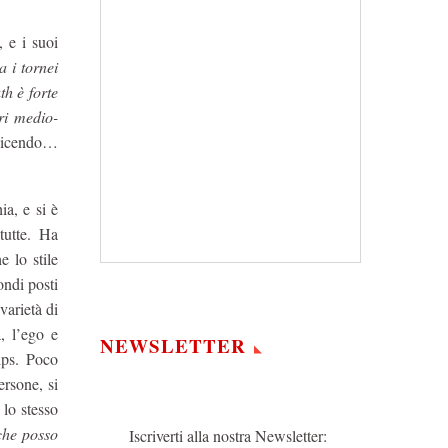
 e i suoi
a i tornei
th è forte
ri medio-
 dicendo…
a, e si è
tutte. Ha
e lo stile
ondi posti
varietà di
, l’ego e
NEWSLETTER
ips. Poco
ersone, si
 lo stesso
che posso
Iscriverti alla nostra Newsletter: