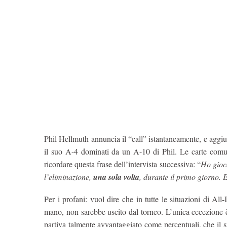
Phil Hellmuth annuncia il “call” istantaneamente, e aggi
il suo A-4 dominati da un A-10 di Phil. Le carte comuni
ricordare questa frase dell’intervista successiva: “
Ho gioca
l’eliminazione,
una sola volta
, durante il primo giorno. 
Per i profani: vuol dire che in tutte le situazioni di All
mano, non sarebbe uscito dal torneo. L’unica eccezione è
partiva talmente avvantaggiato come percentuali, che il s