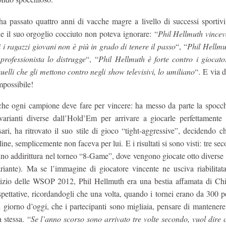
 passato quattro anni di vacche magre a livello di successi sportivi,
he il suo orgoglio cocciuto non poteva ignorare: “
Phil Hellmuth vincev
i ragazzi giovani non è più in grado di tenere il passo
“, “
Phil Hellmu
professionista lo distrugge
“, “
Phil Hellmuth è forte contro i giocato
uelli che gli mettono contro negli show televisivi, lo umiliano
“. E via
mpossibile!
che ogni campione deve fare per vincere: ha messo da parte la spocchi
varianti diverse dall’Hold’Em per arrivare a giocarle perfettamente 
ari, ha ritrovato il suo stile di gioco “tight-aggressive”, decidendo ch
, semplicemente non faceva per lui. E i risultati si sono visti: tre sec
 uno addirittura nel torneo “8-Game”, dove vengono giocate otto diverse 
ante). Ma se l’immagine di giocatore vincente ne usciva riabilitata
’inizio delle WSOP 2012, Phil Hellmuth era una bestia affamata di Ch
pettative, ricordandogli che una volta, quando i tornei erano da 300 p
giorno d’oggi, che i partecipanti sono migliaia, pensare di mantenere
 stessa. “
Se l’anno scorso sono arrivato tre volte secondo, vuol dire 