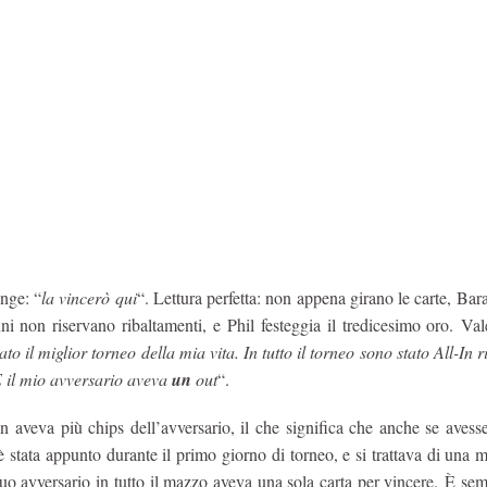
unge: “
la vincerò qui
“. Lettura perfetta: non appena girano le carte, Ba
 non riservano ribaltamenti, e Phil festeggia il tredicesimo oro. Val
to il miglior torneo della mia vita. In tutto il torneo sono stato All-In 
E il mio avversario aveva
un
out
“.
-In aveva più chips dell’avversario, il che significa che anche se avess
 stata appunto durante il primo giorno di torneo, e si trattava di una
uo avversario in tutto il mazzo aveva una sola carta per vincere. È semp