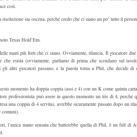
ace così.
a risoluzione sia oscena, perché credo che ci siano un po’ tutto il person
en noto Texas Hold’Em.
lle mani più forti che ci siano. Ovviamente, rilancia. Il giocatore due 
 che esista (ovviamente, parliamo di prima che scendano sul tavolo
i gli altri giocatori passano, e la parola torna a Phil, che decide di
questo momento ha doppia coppia (assi e 4) con un K come quinta carta.
ocatore professionista può avere in questo momento un tris di 4, perché
sa una coppia di 4 servita), avrebbe sicuramente passato dopo un rila
e comuni).
i, l’unica mano sensata che batterebbe quella di Phil, è un full di As
4.