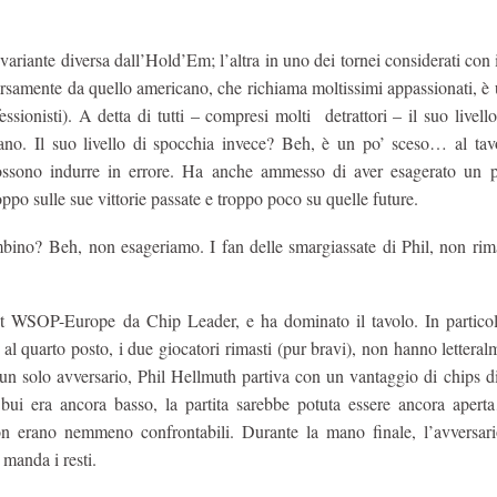
ariante diversa dall’Hold’Em; l’altra in uno dei tornei considerati con i
ersamente da quello americano, che richiama moltissimi appassionati, è
sionisti). A detta di tutti – compresi molti detrattori – il suo livell
rmano. Il suo livello di spocchia invece? Beh, è un po’ sceso… al tav
possono indurre in errore. Ha anche ammesso di aver esagerato un p
oppo sulle sue vittorie passate e troppo poco su quelle future.
mbino? Beh, non esageriamo. I fan delle smargiassate di Phil, non ri
ent WSOP-Europe da Chip Leader, e ha dominato il tavolo. In partico
l quarto posto, i due giocatori rimasti (pur bravi), non hanno lettera
un solo avversario, Phil Hellmuth partiva con un vantaggio di chips d
ei bui era ancora basso, la partita sarebbe potuta essere ancora aper
 non erano nemmeno confrontabili. Durante la mano finale, l’avversari
manda i resti.