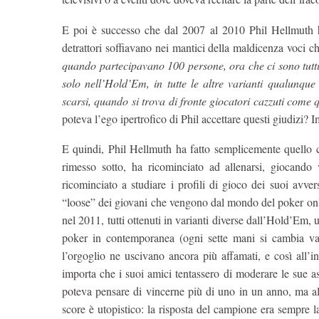
E poi è successo che dal 2007 al 2010 Phil Hellmuth ha
detrattori soffiavano nei mantici della maldicenza voci c
quando partecipavano 100 persone, ora che ci sono tutti 
solo nell’Hold’Em, in tutte le altre varianti qualunque 
scarsi, quando si trova di fronte giocatori cazzuti come q
poteva l’ego ipertrofico di Phil accettare questi giudizi? I
E quindi, Phil Hellmuth ha fatto semplicemente quello 
rimesso sotto, ha ricominciato ad allenarsi, giocando 
ricominciato a studiare i profili di gioco dei suoi avvers
“loose” dei giovani che vengono dal mondo del poker online
nel 2011, tutti ottenuti in varianti diverse dall’Hold’Em,
poker in contemporanea (ogni sette mani si cambia vari
l’orgoglio ne uscivano ancora più affamati, e così all
importa che i suoi amici tentassero di moderare le sue as
poteva pensare di vincerne più di uno in un anno, ma al 
score è utopistico: la risposta del campione era sempre la