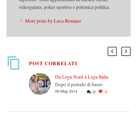
videogames, poker sportivo e polemica politica.
More posts by Luca Romano
POST CORRELATI
Da Lega Nord a Lega Italia
Dopo il periodo di basso
06 Mag 2014
0
0
profilo del segretariato
Maroni, la Lega di Salvini
ha ritrovato il tipico tono
polemico, l’urlo…