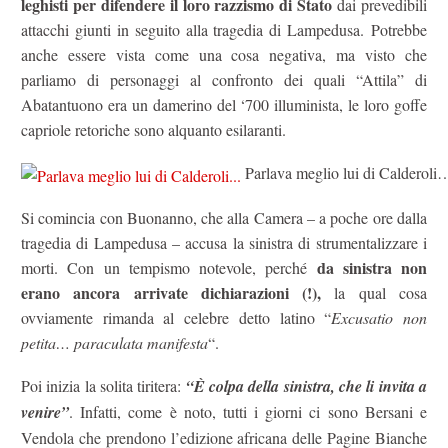
leghisti per difendere il loro razzismo di Stato
dai prevedibili
attacchi giunti in seguito alla tragedia di Lampedusa. Potrebbe
anche essere vista come una cosa negativa, ma visto che
parliamo di personaggi al confronto dei quali “Attila” di
Abatantuono era un damerino del ‘700 illuminista, le loro goffe
capriole retoriche sono alquanto esilaranti.
Parlava meglio lui di Calderoli
Si comincia con Buonanno, che alla Camera – a poche ore dalla
tragedia di Lampedusa – accusa la sinistra di strumentalizzare i
da sinistra non
morti. Con un tempismo notevole, perché
erano ancora arrivate dichiarazioni (!),
la qual cosa
ovviamente rimanda al celebre detto latino “
Excusatio non
petita… paraculata manifesta
“.
Poi inizia la solita tiritera:
“È colpa della sinistra, che li invita a
venire”
. Infatti, come è noto, tutti i giorni ci sono Bersani e
Vendola che prendono l’edizione africana delle Pagine Bianche