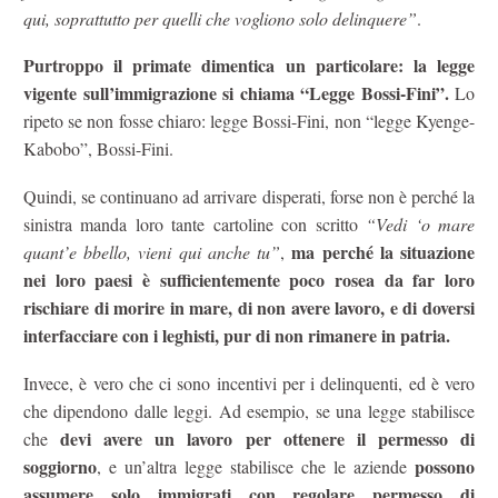
qui, soprattutto per quelli che vogliono solo delinquere”
.
Purtroppo il primate dimentica un particolare: la legge
vigente sull’immigrazione si chiama “Legge Bossi-Fini”.
Lo
ripeto se non fosse chiaro: legge Bossi-Fini, non “legge Kyenge-
Kabobo”, Bossi-Fini.
Quindi, se continuano ad arrivare disperati, forse non è perché la
sinistra manda loro tante cartoline con scritto
“Vedi ‘o mare
ma perché la situazione
quant’e bbello, vieni qui anche tu”
,
nei loro paesi è sufficientemente poco rosea da far loro
rischiare di morire in mare, di non avere lavoro, e di doversi
interfacciare con i leghisti, pur di non rimanere in patria.
Invece, è vero che ci sono incentivi per i delinquenti, ed è vero
che dipendono dalle leggi. Ad esempio, se una legge stabilisce
devi avere un lavoro per ottenere il permesso di
che
soggiorno
possono
, e un’altra legge stabilisce che le aziende
assumere solo immigrati con regolare permesso di