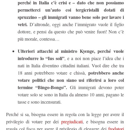
perché in Italia c’è crisi e – dato che non possiamo
permetterci un’auto coi tergicristalli dotati di
spruzzino – gli immigrati vanno bene solo per lavare i
vetri.
D’altronde, oggi anche l’immigrato vuole il figlio
dottore, e pensi da questo che può venire fuori! Non c’è
più morale, contessa…
Ulteriori attacchi al ministro Kyenge, perché vuole
introdurre lo “Ius soli”
, e a noi non piace l’idea che i
nati in Italia diventino cittadini italiani. Vuol dire che tra
potrebbero anche
18 anni potrebbero votare e chissà,
votare politici che non siano usi riferirsi a loro col
termine “Bingo-Bongo”.
Gli immigrati devono poter
votare solo se sono in Italia da almeno 10 anni, pagano le
tasse e sono incensurati.
Perché si sa, bisogna essere in regola con la legge per avere il
privilegio di votare per dei
pregiudicati
, e bisogna essere in
regola col fisco per avere il privilegio di eleggere dei
frodatori