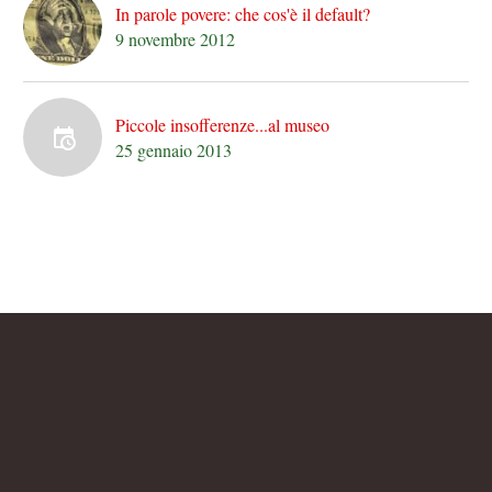
In parole povere: che cos'è il default?
9 novembre 2012
Piccole insofferenze...al museo
25 gennaio 2013