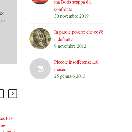
ma Boris scappa dal
confronto
SS
30 novembre 2019
esi
In parole povere: che cos'è
il default?
9 novembre 2012
Piccole insofferenze...al
museo
25 gennaio 2013
es Fest
L’incidente di Fukushima:
one
un’eccellenza italiana