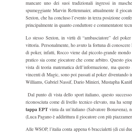
mancare uno dei suoi tradizionali ingressi in masch
spumeggiante Marvin Rettenmaier, attualmente il giocato
Sexton, che ha concluso l’evento in terza posizione confe
principalmente in quanto conduttore e commentatore tecnic
Lo stesso Sexton, in virtù di “ambasciatore” del poker
vittoria. Personalmente, ho avuto la fortuna di conoscer
di poker, infatti, Rocco viene dal piccolo-grande mondo 
pratico sia come giocatore che come arbitro. Questo gioc
vista di teoria matematica dell’informazione, ma questo 
vincenti di Magic, sono poi passati al poker diventando i
Williams, Gabriel Nassif, Dario Minieri, Mustapha Kanit
Dal punto di vista dello sport italiano, questo successo 
riconosciuta come di livello tecnico elevato, ma ha semp
tappa EPT
vinta da un’italiano (Salvatore Bonavena), no
(Luca Pagano è addirittura il giocatore con più piazzament
Alle WSOP, l’italia conta appena 6 braccialetti (di cui du