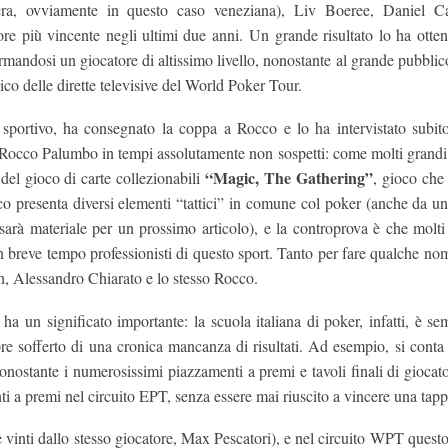
era, ovviamente in questo caso veneziana), Liv Boeree, Daniel C
re più vincente negli ultimi due anni. Un grande risultato lo ha otte
rmandosi un giocatore di altissimo livello, nonostante al grande pubblic
o delle dirette televisive del World Poker Tour.
 sportivo, ha consegnato la coppa a Rocco e lo ha intervistato subit
e Rocco Palumbo in tempi assolutamente non sospetti: come molti grandi
“Magic, The Gathering”
del gioco di carte collezionabili
, gioco che 
o presenta diversi elementi “tattici” in comune col poker (anche da u
sarà materiale per un prossimo articolo), e la controprova è che molti
n breve tempo professionisti di questo sport. Tanto per fare qualche n
h, Alessandro Chiarato e lo stesso Rocco.
ha un significato importante: la scuola italiana di poker, infatti, è se
re sofferto di una cronica mancanza di risultati. Ad esempio, si cont
nostante i numerosissimi piazzamenti a premi e tavoli finali di giocator
i a premi nel circuito EPT, senza essere mai riuscito a vincere una tapp
e vinti dallo stesso giocatore, Max Pescatori), e nel circuito WPT
quest