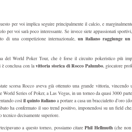
questo per voi implica seguire principalmente il calcio, e marginalmen
olo per voi sarà poco interessante. Se invece siete appassionati sportivi
un italiano raggiunge un 
sto di una competizione internazionale,
na del World Poker Tour, che è forse il circuito pokeristico più imp
vittoria storica di Rocco Palumbo
i è conclusa con la
, giocatore prof
state scorsa Rocco aveva già ottenuto una grande vittoria, vincendo 
le World Series of Poker, a Las Vegas, in un torneo da quasi 3000 parte
il quinto italiano
entando così
a portare a casa un braccialetto d’oro (d
abato ha confermato il suo trend positivo, imponendosi su un field che
so tecnico decisamente superiore.
Phil Hellmuth
rtecipavano a questo torneo, possiamo citare
(che non s