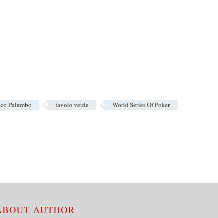
co Palumbo
tavolo verde
World Series Of Poker
 ABOUT AUTHOR