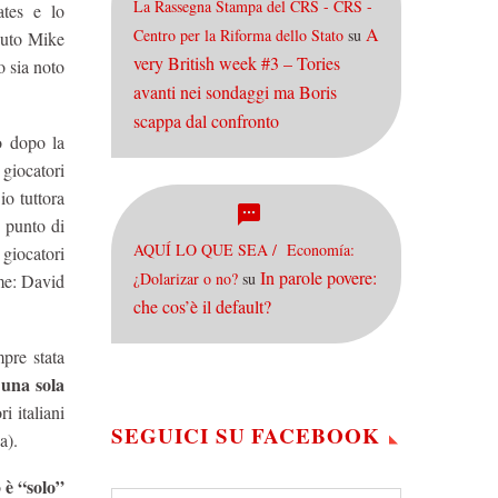
La Rassegna Stampa del CRS - CRS -
ates e lo
A
Centro per la Riforma dello Stato
su
nuto Mike
very British week #3 – Tories
o sia noto
avanti nei sondaggi ma Boris
scappa dal confronto
o dopo la
 giocatori
io tuttora
n punto di
AQUÍ LO QUE SEA / Economía:
 giocatori
In parole povere:
¿Dolarizar o no?
su
ome: David
che cos’è il default?
mpre stata
una sola
a
i italiani
SEGUICI SU FACEBOOK
a).
è “solo”
o