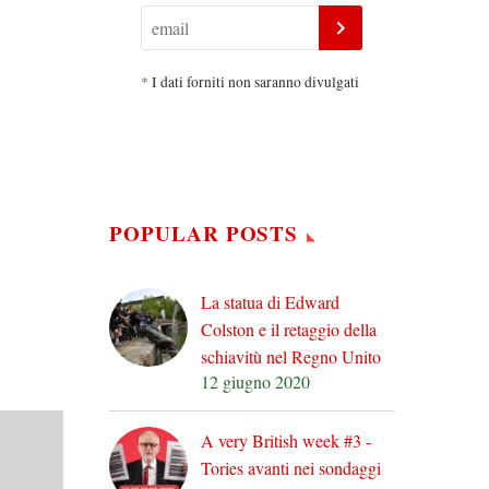
*
I dati forniti non saranno divulgati
POPULAR POSTS
La statua di Edward
Colston e il retaggio della
schiavitù nel Regno Unito
12 giugno 2020
A very British week #3 -
Tories avanti nei sondaggi