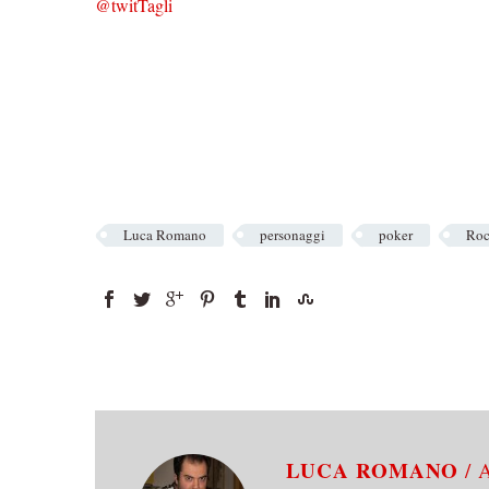
@twitTagli
Luca Romano
personaggi
poker
Roc
LUCA ROMANO
/