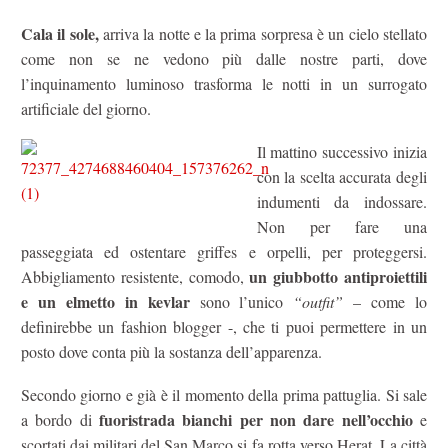
Cala il sole,
arriva la notte e la prima sorpresa è un cielo stellato
come non se ne vedono più dalle nostre parti, dove
l’inquinamento luminoso trasforma le notti in un surrogato
artificiale del giorno.
Il mattino successivo inizia
con la scelta accurata degli
indumenti da indossare.
Non per fare una
passeggiata ed ostentare griffes e orpelli, per proteggersi.
un giubbotto antiproiettili
Abbigliamento resistente, comodo,
e un elmetto in kevlar
sono l’unico
“outfit”
– come lo
definirebbe un fashion blogger -, che ti puoi permettere in un
posto dove conta più la sostanza dell’apparenza.
Secondo giorno e già è il momento della prima pattuglia. Si sale
fuoristrada bianchi per non dare nell’occhio
a bordo di
e
scortati dai militari del San Marco si fa rotta verso Herat. La città