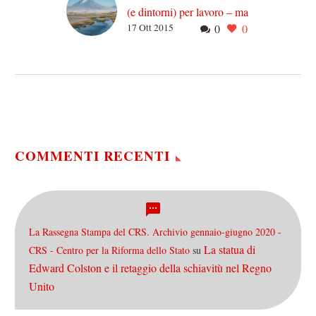
(e dintorni) per lavoro – ma
17 Ott 2015
0
0
anche no
Arriviamo a Dar es Salaam
quando è già buio. È fine
giugno e sono i miei primi
giorni in Tanzania.Ci…
COMMENTI RECENTI
La Rassegna Stampa del CRS. Archivio gennaio-giugno 2020 -
La statua di
CRS - Centro per la Riforma dello Stato
su
Edward Colston e il retaggio della schiavitù nel Regno
Unito