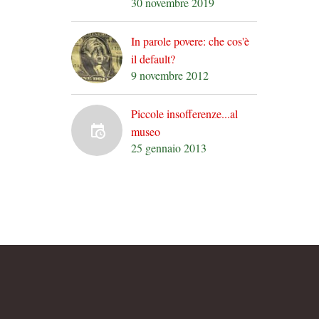
30 novembre 2019
In parole povere: che cos'è
il default?
9 novembre 2012
Piccole insofferenze...al
museo
25 gennaio 2013