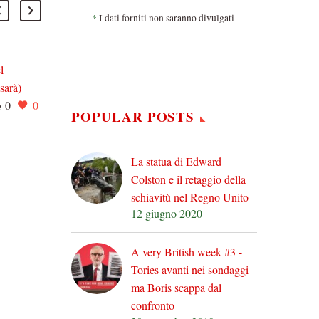
*
I dati forniti non saranno divulgati
l
Note notevoli: vi va di
 sarà)
ascoltare la Sagra della
0
0
sca
09 Giu 2013
0
0
Primavera di Igor
POPULAR POSTS
este
Stravinsky?
re per
Prima di tutto
ci
una precisazione: la
La statua di Edward
re, i
traduzione italiana del titolo
Colston e il retaggio della
è sbagliata. Il titolo
schiavitù nel Regno Unito
originale infatti è in
12 giugno 2020
francese ed è “Le…
A very British week #3 -
Tories avanti nei sondaggi
ma Boris scappa dal
confronto