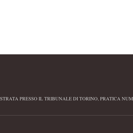
altri come l’artista che usa
torinese che un an
cavalli…
deciso di intrapre
serie di reportage
STRATA PRESSO IL TRIBUNALE DI TORINO, PRATICA NUME