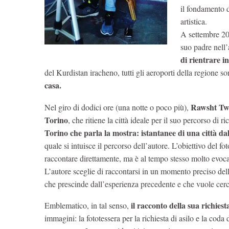
il fondamento d
artistica.
A settembre 201
suo padre nell’
di rientrare i
del Kurdistan iracheno, tutti gli aeroporti della regione son
casa.
Rawsht T
Nel giro di dodici ore (una notte o poco più),
Torino
, che ritiene la città ideale per il suo percorso di ri
Torino che parla la mostra: istantanee di una città dal
quale si intuisce il percorso dell’autore. L’obiettivo del f
raccontare direttamente, ma è al tempo stesso molto evoca
L’autore sceglie di raccontarsi in un momento preciso dell
che prescinde dall’esperienza precedente e che vuole cerca
il racconto della sua richiesta
Emblematico, in tal senso,
immagini: la fototessera per la richiesta di asilo e la coda 