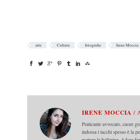
arte
Cultura
fotografia
Irene Moccia
IRENE MOCCIA
/
Praticante avvocato, cuore gr
indossa i tacchi spesso è la p
portare le ballerine. Adora fa