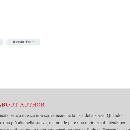
Rawsht Twana
 ABOUT AUTHOR
anata, senza musica non scrive neanche la lista della spesa. Quando
ersona più alta nella stanza, ma non le pare una ragione sufficiente per
re progetti, smontare un’argomentazione fragile, il blues. Detesta le scar