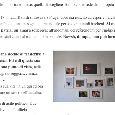
ella mostra torinese: quella di scegliere Torino come sede della propria 
7, infatti, Rawsh si trovava a Praga, dove era riuscito ad esporre l’arch
Al m
ambito di una rassegna internazionale per fotografi curdi iracheni.
n patria, un’amara sorpresa:
all’indomani del referendum per l’indip
Rawsh, dunque, non può torn
o stati chiusi al traffico internazionale.
wana
decide di trasferirsi a
Ed è di questa sua
cerca.
 suo punto di vista
, nella
otografo suggerisce senza
tivo.
a sua vita, in un qui ed ora
re un senso nell’attualità.
 di asilo politico.
Due
davanti all’ufficio