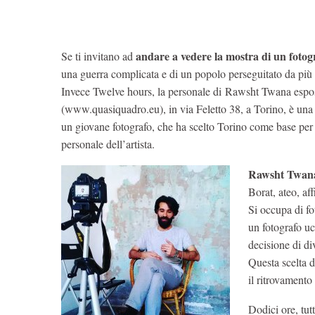
andare a vedere la mostra di un foto
Se ti invitano ad
una guerra complicata e di un popolo perseguitato da più 
Invece Twelve hours, la personale di Rawsht Twana espos
(www.quasiquadro.eu), in via Feletto 38, a Torino, è una 
un giovane fotografo, che ha scelto Torino come base per l
personale dell’artista.
Rawsht Twana 
Borat, ateo, aff
Si occupa di fo
un fotografo uc
decisione di di
Questa scelta d
il ritrovamento
Dodici ore, tutt