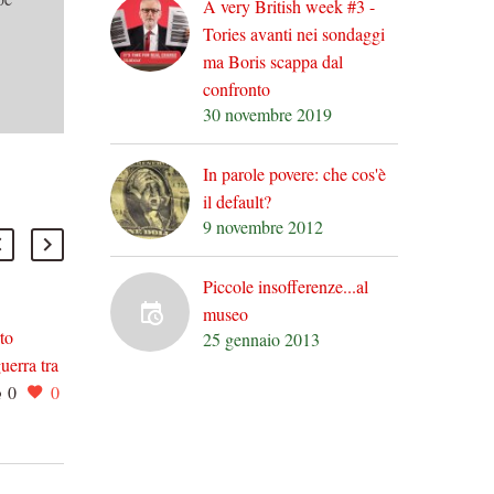
A very British week #3 -
Tories avanti nei sondaggi
ma Boris scappa dal
confronto
30 novembre 2019
In parole povere: che cos'è
il default?
9 novembre 2012
Piccole insofferenze...al
museo
Torino accoglie la Voice
to
25 gennaio 2013
Art Academy (se vi siete
guerra tra
28 Ago 2020
0
0
sempre chiesti che cosa
0
0
vo e
siano gli strumenti ad arco
pop, questa è la vostra
 un
occasione)
er