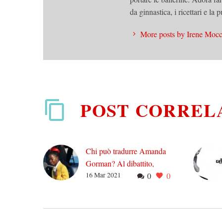
da ginnastica, i ricettari e la
More posts by Irene Mocc
POST CORREL
Chi può tradurre Amanda
Gorman? Al dibattito,
16 Mar 2021
0
0
partecipi anche la poesia
Sul tema, le discussioni
online sono state, negli
ultimi giorni, innumerevoli.