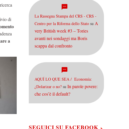
ricerca
La Rassegna Stampa del CRS - CRS -
ivio di
A
Centro per la Riforma dello Stato
su
omento
very British week #3 – Tories
endenza
avanti nei sondaggi ma Boris
are a
scappa dal confronto
AQUÍ LO QUE SEA / Economía:
In parole povere:
¿Dolarizar o no?
su
che cos’è il default?
SEGUICI SU FACEBOOK