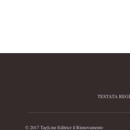
La grande assente nella
(quasi) totalità di questi
dibattiti…
TESTATA REGI
© 2017 Tagli.me Editrice il Rinnovamento