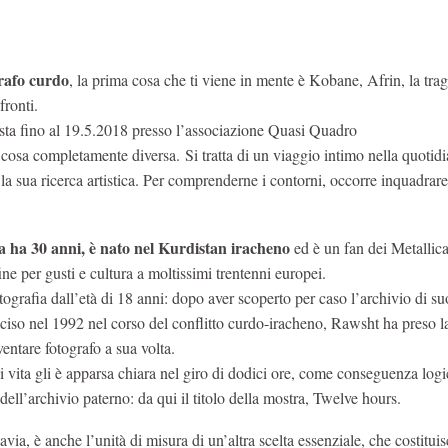
grafo curdo
, la prima cosa che ti viene in mente è Kobane, Afrin, la trag
fronti.
ta fino al 19.5.2018 presso l’associazione Quasi Quadro
cosa completamente diversa. Si tratta di un viaggio intimo nella quotidi
a sua ricerca artistica. Per comprenderne i contorni, occorre inquadrare 
ha 30 anni, è nato nel Kurdistan iracheno
ed è un fan dei Metallica
ine per gusti e cultura a moltissimi trentenni europei.
tografia dall’età di 18 anni: dopo aver scoperto per caso l’archivio di su
ciso nel 1992 nel corso del conflitto curdo-iracheno, Rawsht ha preso la
ventare fotografo a sua volta.
i vita gli è apparsa chiara nel giro di dodici ore, come conseguenza log
 dell’archivio paterno: da qui il titolo della mostra, Twelve hours.
avia, è anche l’unità di misura di un’altra scelta essenziale, che costitui