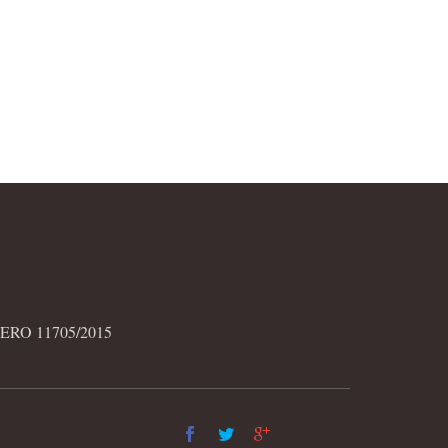
“Anticiclico”
no fa ha
(aggettivo): ha andamento
ndere una
anticiclico (in opposizione
 nei…
a prociclico) una variabile
che tende a variare in
direzione opposta ai
principali indicatori del…
RO 11705/2015