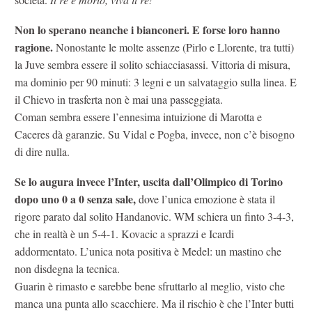
Non lo sperano neanche i bianconeri. E forse loro hanno
ragione.
Nonostante le molte assenze (Pirlo e Llorente, tra tutti)
la Juve sembra essere il solito schiacciasassi. Vittoria di misura,
ma dominio per 90 minuti: 3 legni e un salvataggio sulla linea. E
il Chievo in trasferta non è mai una passeggiata.
Coman sembra essere l’ennesima intuizione di Marotta e
Caceres dà garanzie. Su Vidal e Pogba, invece, non c’è bisogno
di dire nulla.
Se lo augura invece l’Inter, uscita dall’Olimpico di Torino
dopo uno 0 a 0 senza sale,
dove l’unica emozione è stata il
rigore parato dal solito Handanovic. WM schiera un finto 3-4-3,
che in realtà è un 5-4-1. Kovacic a sprazzi e Icardi
addormentato. L’unica nota positiva è Medel: un mastino che
non disdegna la tecnica.
Guarin è rimasto e sarebbe bene sfruttarlo al meglio, visto che
manca una punta allo scacchiere. Ma il rischio è che l’Inter butti