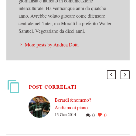
giornalista e laureato in comunicazione
interculturale. Ha venticinque anni da qualche
anno. Avrebbe voluto giocare come difensore
centrale nell’Inter, ma Moratti ha preferito Walter
Samuel. Vegetariano da dieci anni.
More posts by Andrea Dotti
POST CORRELATI
Berardi fenomeno?
Andiamoci piano
13 Gen 2014
0
0
Posso dire una cosa su
Berardi? Non mi convince.
Undici gol a vent’anni da