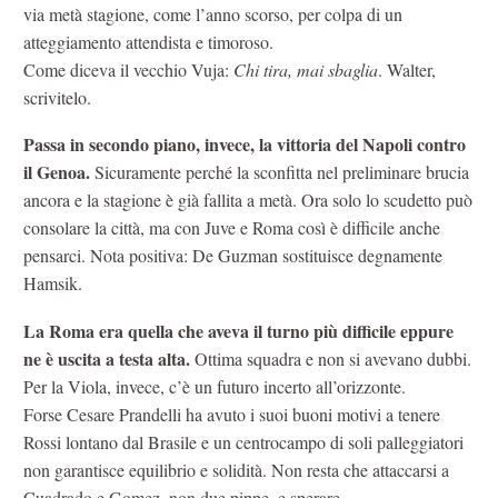
via metà stagione, come l’anno scorso, per colpa di un
atteggiamento attendista e timoroso.
Come diceva il vecchio Vuja:
Chi tira, mai sbaglia
. Walter,
scrivitelo.
Passa in secondo piano, invece, la vittoria del Napoli contro
il Genoa.
Sicuramente perché la sconfitta nel preliminare brucia
ancora e la stagione è già fallita a metà. Ora solo lo scudetto può
consolare la città, ma con Juve e Roma così è difficile anche
pensarci. Nota positiva: De Guzman sostituisce degnamente
Hamsik.
La Roma era quella che aveva il turno più difficile eppure
ne è uscita a testa alta.
Ottima squadra e non si avevano dubbi.
Per la Viola, invece, c’è un futuro incerto all’orizzonte.
Forse Cesare Prandelli ha avuto i suoi buoni motivi a tenere
Rossi lontano dal Brasile e un centrocampo di soli palleggiatori
non garantisce equilibrio e solidità. Non resta che attaccarsi a
Cuadrado e Gomez, non due pippe, e sperare.