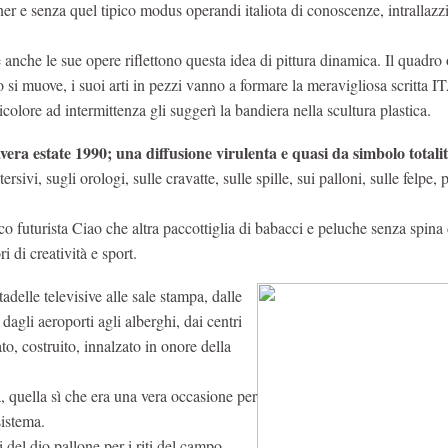
gner e senza quel tipico modus operandi italiota di conoscenze, intrallazzi
nche le sue opere riflettono questa idea di pittura dinamica. Il quadro 
si muove, i suoi arti in pezzi vanno a formare la meravigliosa scritta 
olore ad intermittenza gli suggerì la bandiera nella scultura plastica.
ra estate 1990; una diffusione virulenta e quasi da simbolo totalit
rsivi, sugli orologi, sulle cravatte, sulle spille, sui palloni, sulle felpe, 
ico futurista Ciao che altra paccottiglia di babacci e peluche senza spina
 di creatività e sport.
adelle televisive alle sale stampa, dalle
dagli aeroporti agli alberghi, dai centri
ato, costruito, innalzato in onore della
, quella sì che era una vera occasione per
sistema.
i del dio pallone per i riti del campo