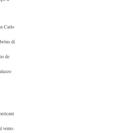
an Carlo
 brôns di
Rio de
Palazzo
mericani
l vento.