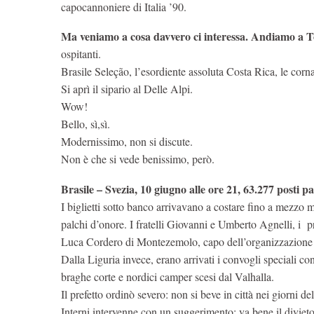
capocannoniere di Italia ’90.
Ma veniamo a cosa davvero ci interessa. Andiamo a Tor
ospitanti.
Brasile Seleção, l’esordiente assoluta Costa Rica, le corn
Si aprì il sipario al Delle Alpi.
Wow!
Bello, sì,sì.
Modernissimo, non si discute.
Non è che si vede benissimo, però.
Brasile – Svezia, 10 giugno alle ore 21, 63.277 posti pag
I biglietti sotto banco arrivavano a costare fino a mezzo mil
palchi d’onore. I fratelli Giovanni e Umberto Agnelli, i pr
Luca Cordero di Montezemolo, capo dell’organizzazione d
Dalla Liguria invece, erano arrivati i convogli speciali co
braghe corte e nordici camper scesi dal Valhalla.
Il prefetto ordinò severo: non si beve in città nei giorni de
Interni intervenne con un suggerimento: va bene il divieto