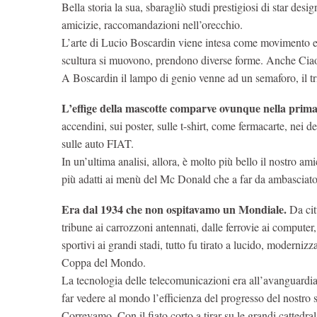
Bella storia la sua, sbaragliò studi prestigiosi di star desi
amicizie, raccomandazioni nell’orecchio.
L’arte di Lucio Boscardin viene intesa come movimento e a
scultura si muovono, prendono diverse forme. Anche Ciao 
A Boscardin il lampo di genio venne ad un semaforo, il tric
L’effige della mascotte comparve ovunque nella primave
accendini, sui poster, sulle t-shirt, come fermacarte, nei dete
sulle auto FIAT.
In un’ultima analisi, allora, è molto più bello il nostro am
più adatti ai menù del Mc Donald che a far da ambasciatori
Era dal 1934 che non ospitavamo un Mondiale.
Da citt
tribune ai carrozzoni antennati, dalle ferrovie ai computer, 
sportivi ai grandi stadi, tutto fu tirato a lucido, modernizz
Coppa del Mondo.
La tecnologia delle telecomunicazioni era all’avanguardia
far vedere al mondo l’efficienza del progresso del nostro 
Correvamo. Con il fiato corto a tirar su le grandi cattedral