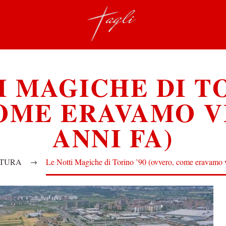
I MAGICHE DI TO
COME ERAVAMO V
ANNI FA)
TURA
Le Notti Magiche di Torino ’90 (ovvero, come eravamo v