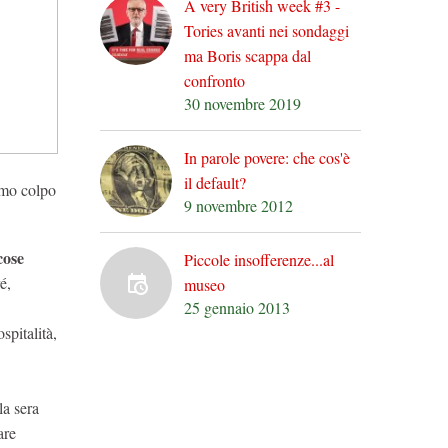
A very British week #3 -
Tories avanti nei sondaggi
ma Boris scappa dal
confronto
30 novembre 2019
In parole povere: che cos'è
il default?
imo colpo
9 novembre 2012
cose
Piccole insofferenze...al
é,
museo
25 gennaio 2013
ospitalità,
la sera
are