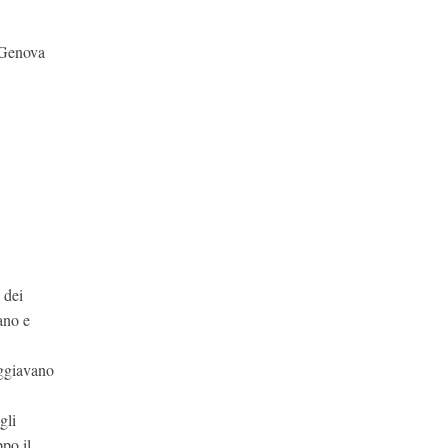
 Genova
 dei
ano e
oggiavano
gli
ppo il