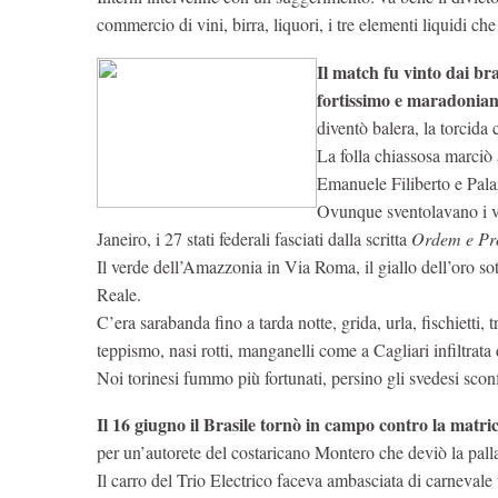
commercio di vini, birra, liquori, i tre elementi liquidi che
Il match fu vinto dai br
fortissimo e maradoniano
diventò balera, la torcida 
La folla chiassosa marciò 
Emanuele Filiberto e Pa
Ovunque sventolavano i ves
Janeiro, i 27 stati federali fasciati dalla scritta
Ordem e Pr
Il verde dell’Amazzonia in Via Roma, il giallo dell’oro sott
Reale.
C’era sarabanda fino a tarda notte, grida, urla, fischietti,
teppismo, nasi rotti, manganelli come a Cagliari infiltrata
Noi torinesi fummo più fortunati, persino gli svedesi sconf
Il 16 giugno il Brasile tornò in campo contro la matri
per un’autorete del costaricano Montero che deviò la palla 
Il carro del Trio Electrico faceva ambasciata di carnevale