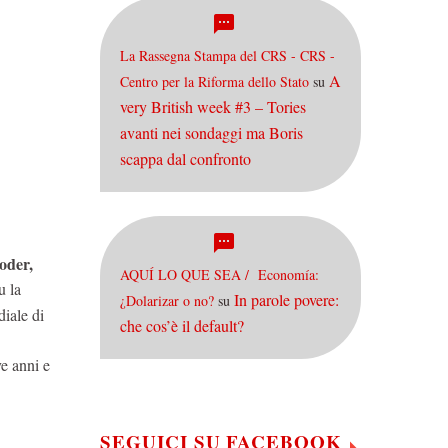
La Rassegna Stampa del CRS - CRS -
A
Centro per la Riforma dello Stato
su
very British week #3 – Tories
avanti nei sondaggi ma Boris
scappa dal confronto
oder,
AQUÍ LO QUE SEA / Economía:
u la
In parole povere:
¿Dolarizar o no?
su
diale di
che cos’è il default?
e anni e
SEGUICI SU FACEBOOK