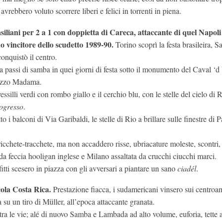
 avrebbero voluto scorrere liberi e felici in torrenti in piena.
asiliani per 2 a 1 con doppietta di Careca, attaccante di quel Napoli
 vincitore dello scudetto 1989-90.
Torino scoprì la festa brasileira, S
conquistò il centro.
a passi di samba in quei giorni di festa sotto il monumento del Caval ‘d
lazzo Madama.
silli verdi con rombo giallo e il cerchio blu, con le stelle del cielo di 
ogresso
.
o i balconi di Via Garibaldi, le stelle di Rio a brillare sulle finestre di 
 tricchete-tracchete, ma non accaddero risse, ubriacature moleste, scontri,
 da feccia hooligan inglese e Milano assaltata da crucchi ciucchi marci.
itti scesero in piazza con gli avversari a piantare un sano
ciadél
.
cola Costa Rica.
Prestazione fiacca, i sudamericani vinsero sui centroa
su un tiro di Müller, all’epoca attaccante granata.
 tra le vie; alé di nuovo Samba e Lambada ad alto volume, euforia, tette a