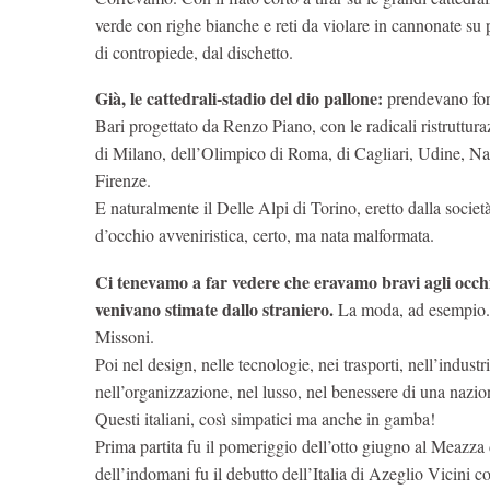
verde con righe bianche e reti da violare in cannonate su pu
di contropiede, dal dischetto.
Già, le cattedrali-stadio del dio pallone:
prendevano for
Bari progettato da Renzo Piano, con le radicali ristruttur
di Milano, dell’Olimpico di Roma, di Cagliari, Udine, N
Firenze.
E naturalmente il Delle Alpi di Torino, eretto dalla socie
d’occhio avveniristica, certo, ma nata malformata.
Ci tenevamo a far vedere che eravamo bravi agli occhi
venivano stimate dallo straniero.
La moda, ad esempio. N
Missoni.
Poi nel design, nelle tecnologie, nei trasporti, nell’industria
nell’organizzazione, nel lusso, nel benessere di una naz
Questi italiani, così simpatici ma anche in gamba!
Prima partita fu il pomeriggio dell’otto giugno al Meazza
dell’indomani fu il debutto dell’Italia di Azeglio Vicini co