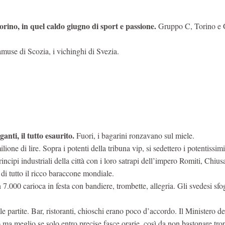
ino, in quel caldo giugno di sport e passione.
Gruppo C, Torino e
amuse di Scozia, i vichinghi di Svezia.
anti, il tutto esaurito.
Fuori, i bagarini ronzavano sul miele.
ione di lire. Sopra i potenti della tribuna vip, si sedettero i potentissimi
incipi industriali della città con i loro satrapi dell’impero Romiti, Chius
i tutto il ricco baraccone mondiale.
n 7.000 carioca in festa con bandiere, trombette, allegria. Gli svedesi sf
lle partite. Bar, ristoranti, chioschi erano poco d’accordo. Il Ministero de
 ma meglio se solo entro precise fasce orarie, così da non bastonare tro