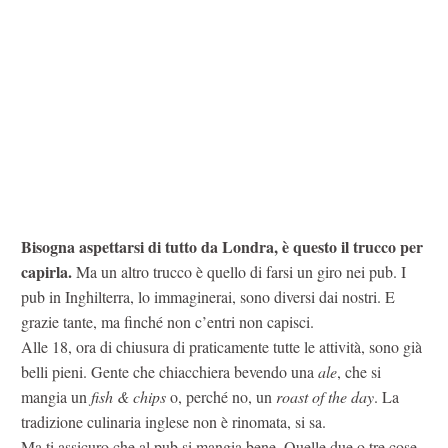
Bisogna aspettarsi di tutto da Londra, è questo il trucco per
capirla.
Ma un altro trucco è quello di farsi un giro nei pub. I
pub in Inghilterra, lo immaginerai, sono diversi dai nostri. E
grazie tante, ma finché non c’entri non capisci.
Alle 18, ora di chiusura di praticamente tutte le attività, sono già
belli pieni. Gente che chiacchiera bevendo una
ale
, che si
mangia un
fish & chips
o, perché no, un
roast of the day
. La
tradizione culinaria inglese non è rinomata, si sa.
Ma ti assicuro che al pub si mangia bene. Quelle due o tre cose,