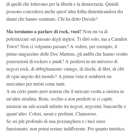
di quelli che lottavano per la libertà e la democrazia. Quindi
possono concedersi anche quest’altra follia dimenticandosi dei
danni che hanno seminato. Chi ha detto Dresda?
Ma torniamo a parlare di rock, vuoi?
Non mi va di
polemizzare sul passato degli inglesi. Ti dirò solo, ma a Camden
Town? Non ci volgiamo passare? A vedere, per esempio, il
primo magazzino delle Doc Martens, gli anfibi che hanno vestito
generazioni di rockers e punk? A perdersi in un universo di
negozi rock, di abbigliamento vintage, di dischi, di libri, di cibi
di ogni angolo del mondo? A prima vista ti sembrerà un
mercatino per turisti come tanti.
A un certo punto però noterai che il mercato svolta a sinistra in
un’altra stradina. Bene, occhio a non perderti se ci capiti:
inizierai un sali-scendi infinito tra negozi, negozini, bancarelle e
quant’altro. Colori, suoni e profumi. Clamoroso.
Se sei più profondo di una pozzanghera e i tuoi sensi
funzionano, non potrai restare indifferente. Per quanto turistico,