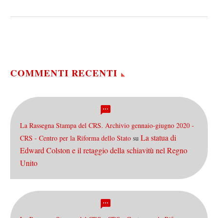
occupati in Italia è di circa
23 milioni (dati Istat,
2011). Chi sono questi
lavoratori? Come sono…
COMMENTI RECENTI
La Rassegna Stampa del CRS. Archivio gennaio-giugno 2020 -
La statua di
CRS - Centro per la Riforma dello Stato
su
Edward Colston e il retaggio della schiavitù nel Regno
Unito