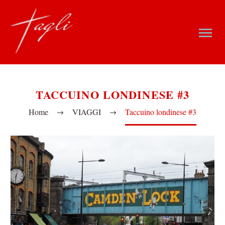
TACCUINO LONDINESE #3
Home
VIAGGI
Taccuino londinese #3