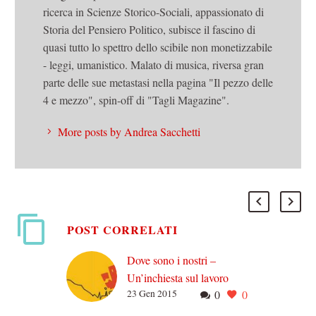
ricerca in Scienze Storico-Sociali, appassionato di
Storia del Pensiero Politico, subisce il fascino di
quasi tutto lo spettro dello scibile non monetizzabile
- leggi, umanistico. Malato di musica, riversa gran
parte delle sue metastasi nella pagina "Il pezzo delle
4 e mezzo", spin-off di "Tagli Magazine".
More posts by Andrea Sacchetti
POST CORRELATI
Dove sono i nostri –
Un’inchiesta sul lavoro
23 Gen 2015
0
0
nell’Italia presente
La cifra totale degli