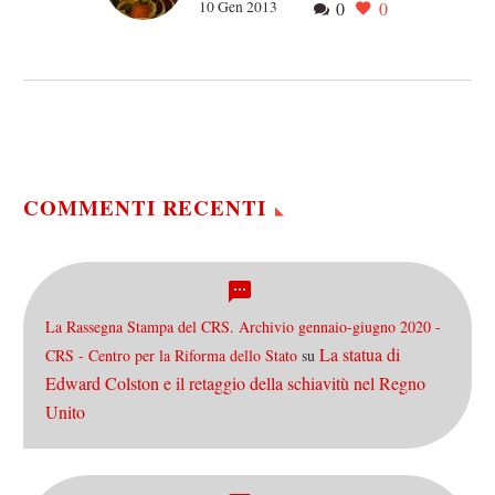
10 Gen 2013
0
0
fascismo e clericalismo
“Unire la destra“, tesi del
politologo Domenico
Fisichella che sta alla base
(almeno nel nostro
microcosmo) dell’articolo
di Alessandro Sabatino su
una presunta…
COMMENTI RECENTI
La Rassegna Stampa del CRS. Archivio gennaio-giugno 2020 -
La statua di
CRS - Centro per la Riforma dello Stato
su
Edward Colston e il retaggio della schiavitù nel Regno
Unito