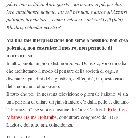
già vivono in Italia. Anzi, questo è un
motivo in più per dare
loro cittadinanza italiana
. Ius soli per tutti, e anche gli Azzurri
potranno beneficiare – come i tedeschi – dei vari Ozil (foto),
Khedira, Odonkor eccetera
“.
Ma una tale interpretazione non serve a nessuno: non crea
polemica, non costruisce il mostro, non permette di
marciarci su
.
In altre parole, ai giornalisti non serve. Del resto, sono i media
che architettano il modo di pensare della società di oggi, a
diventare i paladini della giustizia, dell’equità, in questo caso
della condanna al razzismo.
Il fatto che poi, in nessuna televisione o giornale italiano, vi sia
una persona di chiare origini straniere e/o dalla pelle… diciamo
“abbronzata” (se si fa esclusione di Carlo Conti e di
Fidel Cesar
Mbanga-Bauna Bohamba
, conduttore congolese del TGR
Lazio) è del tutto una coincidenza.
Umberto Mangiardi